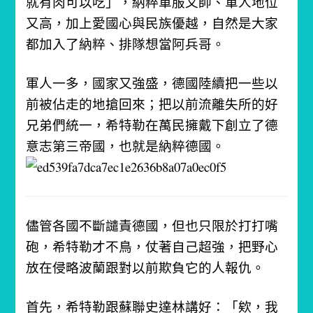
就有肉可以吃」，納粹軍服又帥、軍人地位
又高，加上愛國心與民族優越，自然是大家
都加入了納粹、排隊想當阿兵哥。
軍人一多，國家又強盛，德國陸續把一些以
前被佔走的地搶回來；把以前流離失所的好
兄弟們統一，希特勒在萬民擁戴下創立了德
意志第三帝國，也就是納粹德國。
儘管各國不斷譴責德國，但也只限於打打嘴
砲，希特勒才不鳥，仗著自己超強，把野心
放在侵略波蘭跟對以前欺負它的人報仇。
首先，希特勒跟蘇聯史達林講好：
「欸，我