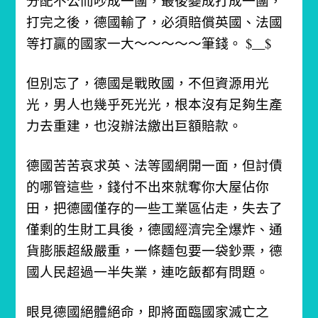
分配不公而吵成一團，最後變成打成一團，
打完之後，德國輸了，必須賠償英國、法國
等打贏的國家一大～～～～～筆錢。 $__$
但別忘了，德國是戰敗國，不但資源用光
光，男人也幾乎死光光，根本沒有足夠生產
力去重建，也沒辦法繳出巨額賠款。
德國苦苦哀求英、法等國網開一面，但討債
的哪管這些，錢付不出來就奪你大屋佔你
田，把德國僅存的一些工業區佔走，失去了
僅剩的生財工具後，德國經濟完全爆炸、通
貨膨脹超級嚴重，一條麵包要一袋鈔票，德
國人民超過一半失業，連吃飯都有問題。
眼見德國絕體絕命，即將面臨國家滅亡之