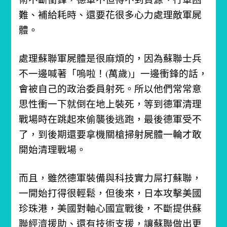
難、補給耗時、還要花很多心力處理敵軍屍
體。
處理蘇聯軍屍體是很麻煩的，因為蘇聯士兵
不一邊喊著「嗚啦！(萬歲)」一邊衝鋒的話，
會被自己的政治委員射死。所以他們常常意
思性衝一下就倒在地上裝死，等到德軍清理
戰場時在跳起來偷襲後逃跑，最後德軍受不
了，到後期還要拿機關槍掃射屍體一輪才敢
開始清理戰場。
而且，雖然德軍裝備與科技實力屌打蘇聯，
一開始打得很輕鬆，但後來，日本攻擊美國
珍珠港，美國對軸心國宣戰後，不斷提供蘇
聯經濟援助、還有技術支援，讓蘇聯做出更