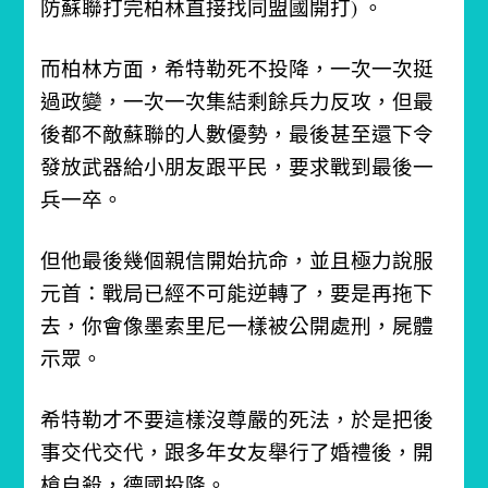
防蘇聯打完柏林直接找同盟國開打) 。
而柏林方面，希特勒死不投降，一次一次挺
過政變，一次一次集結剩餘兵力反攻，但最
後都不敵蘇聯的人數優勢，最後甚至還下令
發放武器給小朋友跟平民，要求戰到最後一
兵一卒。
但他最後幾個親信開始抗命，並且極力說服
元首：戰局已經不可能逆轉了，要是再拖下
去，你會像墨索里尼一樣被公開處刑，屍體
示眾。
希特勒才不要這樣沒尊嚴的死法，於是把後
事交代交代，跟多年女友舉行了婚禮後，開
槍自殺，德國投降。