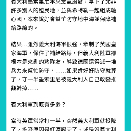
義大利墨索里尼本來意氣風發，拿下了北非
許多別人的殖民地，並與希特勒一起組成軸
心國，本來說好會幫忙防守地中海並保障補
給路線的。
結果…雖然義大利海軍很強，牽制了英國皇
家海軍，保住了補給路線，但義大利陸軍卻
根本是來亂的豬隊友，導致德國還得派一堆
兵力來幫忙防守，……如果肯好好防守就算
了，守一半墨索里尼被義大利人自己政變推
翻幹掉……
義大利軍到底有多弱？
當時英軍常常打一半，突然義大利軍就投降
了，投降原因是紅酒喝完了、或是沒義大利