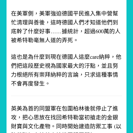
在美軍側，美軍強迫德國平民進入集中營幫
忙清理與善後，這時德國人們才知道他們到
底幹了什麼好事……
據統計，超過600萬的人
被希特勒毫無人道的弄死。
這也是為什麼到現在德國人這麼care納粹，他
們把這段歷史視為國家最大的汙點，並且努
力根絕所有崇拜納粹的言論，只求這種事情
不會再度發生。
英美為首的同盟軍在包圍柏林後就停止了進
攻，把心思放在找回希特勒當初搶走的金銀
財寶與文化產物。同時開始建造防禦工事 (以