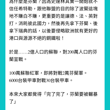
為什麼是芬蘭？因為史達林其實一開始就不
信任希特勒，跟他聯盟的目的除了波蘭這塊
地不賺白不賺，更重要的是讓德、法、英對
打，消耗彼此國力，然後再先拿下芬蘭、後
拿下瑞典的話，以後要侵略歐洲就有更好的
港口與源源不絕的鋼鐵啦！
於是……
2億人口的蘇聯，對200萬人口的芬
蘭宣戰。
100萬蘇聯紅軍，即將對戰2萬芬蘭軍。
6000台裝甲車對戰30台裝甲車。
本來大家都覺得「完了完了，芬蘭要被輾暴
了」