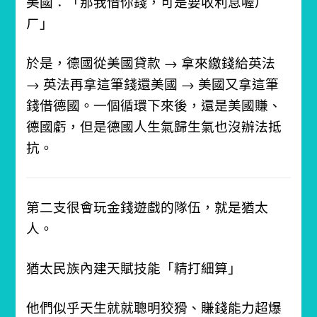
美國：「那我借你錢，可是要收利息喔ㄏ
ㄏ」
於是，德國從美國貸款 → 拿來繳錢給英法
→ 英法再拿這筆錢還美國 → 美國又拿這筆
錢借德國。
一個循環下來後，還是美國賺、
德國虧，但是德國人生氣歸生氣也沒辦法抵
抗。
第二支很會玩金錢遊戲的隊伍，就是猶太
人。
猶太民族內建天賦技能「精打細算」
他們似乎天生就就聰明狡猾、賺錢能力超爆