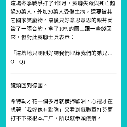
這場冬季戰爭打了4個月，蘇聯失蹤與死亡超
過30萬人，外加30萬人受傷生病，還要被其
它國家笑廢物。
最後只好意思意思的跟芬蘭
簽了一張合約，拿了10%的國土跟一些錢回
來，但對此蘇聯士兵表示：
「這塊地只剛剛好夠我們埋葬我們的弟兄…
O__Q」
鏡頭回到德國。
希特勒才花一個多月就橫掃歐洲。
心裡才在
想著「我好像有點強」
又看到蘇聯軍打芬蘭
打不下來根本ㄏㄏ，所以就拳頭癢癢。