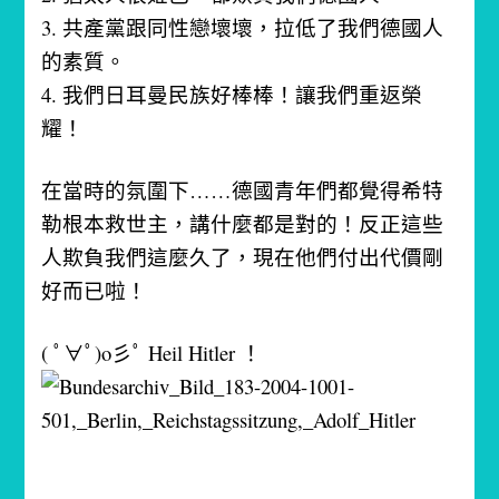
3. 共產黨跟同性戀壞壞，拉低了我們德國人
的素質。
4. 我們日耳曼民族好棒棒！讓我們重返榮
耀！
在當時的氛圍下……
德國青年們都覺得希特
勒根本救世主，講什麼都是對的！
反正這些
人欺負我們這麼久了，現在他們付出代價剛
好而已啦！
( ﾟ∀ﾟ)o彡ﾟ Heil Hitler ！