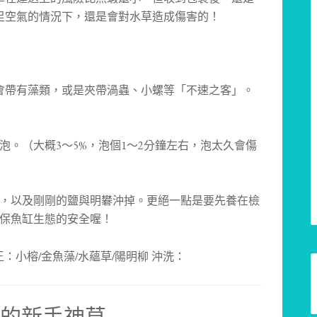
足空氣的情況下，還是會對水草造成傷害的！
會帶有藻類，或是夾帶渦蟲、小螺等「不速之客」。
。（大概3～5%，泡個1～2分鐘左右，泡太久會傷
，以及剛剛的鹽與明礬沖掉。更絕一點是要先養在檢
保魚缸生態的安全喔！
最推薦的新手神草