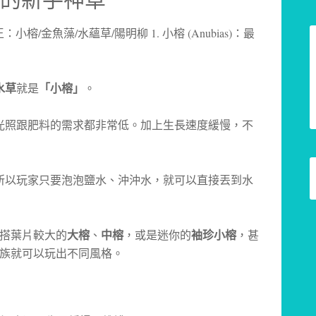
水草
就是
「小榕」
。
光照跟肥料的需求都非常低。加上生長速度緩慢，不
所以玩家只要泡泡鹽水、沖沖水，就可以直接丟到水
搭葉片較大的
大榕
、
中榕
，或是迷你的
袖珍小榕
，甚
族就可以玩出不同風格。