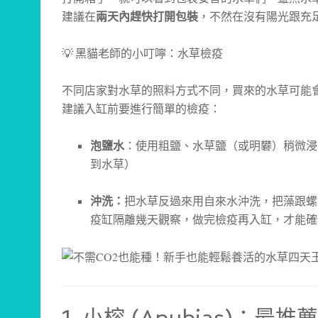
建議在
兩天內趕快打開包裝
，不然在沒有陽光跟充
💡 黑貓老師的小叮嚀：水草檢疫
不同店家對水草的照料方式不同，買來的水草可能
建議入缸前要進行簡單的檢疫：
泡鹽水
：使用粗鹽、水草鹽（或明礬）稍微浸泡
到水草）
沖洗：
把水草反過來用自來水沖洗，把藻跟螺
疫缸隔離幾天觀察，做完檢疫再入缸，才能確
1. 小榕 (Anubias)：