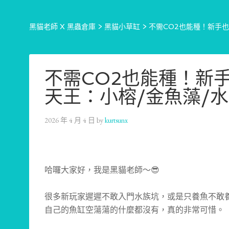
黑貓老師 X 黑蟲倉庫
>
黑貓小草缸
>
不需CO2也能種！新手
不需CO2也能種！新
天王：小榕/金魚藻/
2026 年 4 月 4 日
by
kurtsunx
哈囉大家好，我是黑貓老師～😎
很多新玩家遲遲不敢入門水族坑，或是只養魚不敢
自己的魚缸空蕩蕩的什麼都沒有，真的非常可惜。