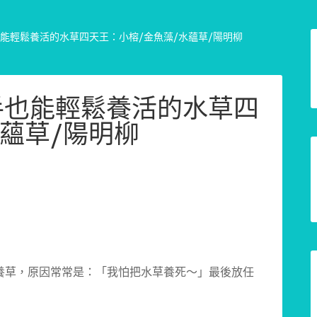
也能輕鬆養活的水草四天王：小榕/金魚藻/水蘊草/陽明柳
手也能輕鬆養活的水草四
水蘊草/陽明柳
養草，原因常常是：「我怕把水草養死～」最後放任