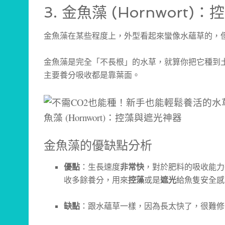
3. 金魚藻 (Hornwort
金魚藻在某些程度上，外型看起來蠻像水蘊草的，
金魚藻是完全「不長根」的水草，就算你把它種到
主要養分吸收都是靠葉面。
金魚藻的優缺點分析
優點
：生長速度
非常快
，對於肥料的吸收能力
收多餘養分，用來
控藻
或是
遮光
給魚隻安全感
缺點
：跟水蘊草一樣，因為長太快了，很難修