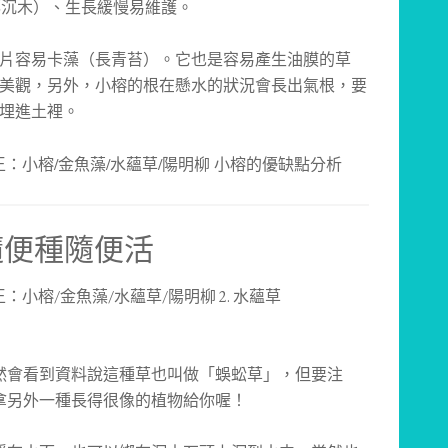
綁沉木）、生長緩慢易維護。
片容易卡藻（長青苔）。它也是容易產生油膜的草
美觀，另外，小榕的根在懸水的狀況會長出氣根，要
埋進土裡。
)：隨便種隨便活
然會看到資料說這種草也叫做「蜈蚣草」，但要注
拿另外一種長得很像的植物給你喔！