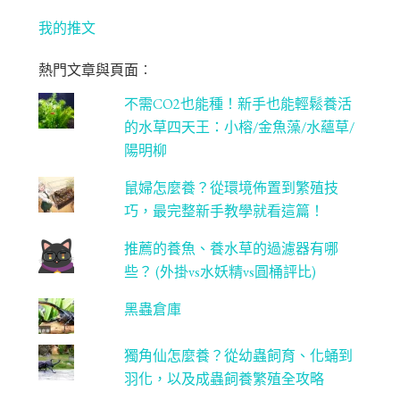
bo
ag
tt
T
ok
ra
er
u
我的推文
m
be
熱門文章與頁面︰
C
不需CO2也能種！新手也能輕鬆養活
ha
的水草四天王：小榕/金魚藻/水蘊草/
n
陽明柳
ne
鼠婦怎麼養？從環境佈置到繁殖技
l
巧，最完整新手教學就看這篇！
推薦的養魚、養水草的過濾器有哪
些？ (外掛vs水妖精vs圓桶評比)
黑蟲倉庫
獨角仙怎麼養？從幼蟲飼育、化蛹到
羽化，以及成蟲飼養繁殖全攻略