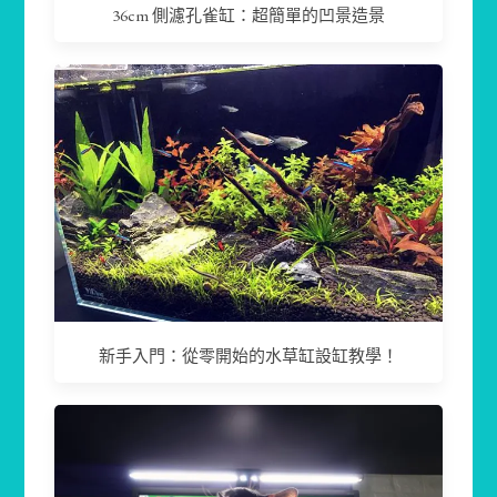
36cm 側濾孔雀缸：超簡單的凹景造景
新手入門：從零開始的水草缸設缸教學！