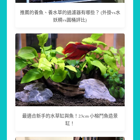
推薦的養魚、養水草的過濾器有哪些？ (外掛vs水
妖精vs圓桶評比)
最適合新手的水草缸與魚！23cm 小榕鬥魚造景
缸！