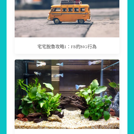
宅宅脫魯攻略1：FB的NG行為