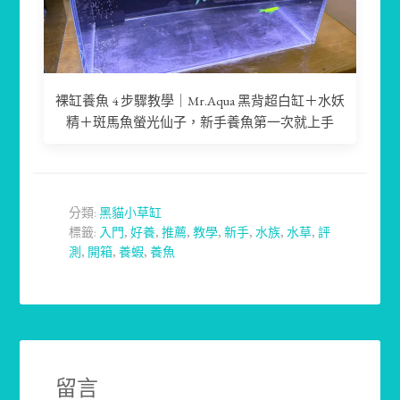
裸缸養魚 4 步驟教學｜Mr.Aqua 黑背超白缸＋水妖
精＋斑馬魚螢光仙子，新手養魚第一次就上手
分類:
黑貓小草缸
標籤:
入門
,
好養
,
推薦
,
教學
,
新手
,
水族
,
水草
,
評
測
,
開箱
,
養蝦
,
養魚
留言