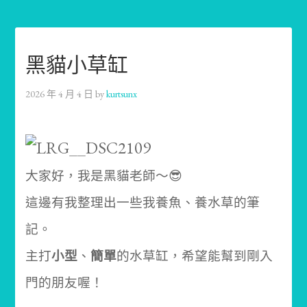
黑貓小草缸
2026 年 4 月 4 日
by
kurtsunx
大家好，我是黑貓老師～😎
這邊有我整理出一些我養魚、養水草的筆
記。
主打
小型
、
簡單
的水草缸，希望能幫到剛入
門的朋友喔！