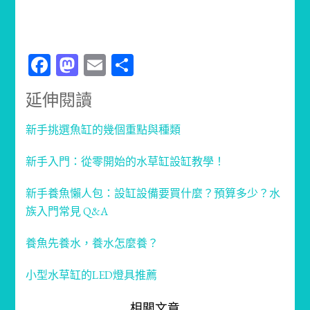
Facebook
Mastodon
Email
分
享
延伸閱讀
新手挑選魚缸的幾個重點與種類
新手入門：從零開始的水草缸設缸教學！
新手養魚懶人包：設缸設備要買什麼？預算多少？水
族入門常見 Q&A
養魚先養水，養水怎麼養？
小型水草缸的LED燈具推薦
相關文章