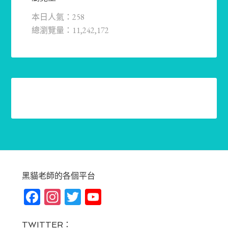
本日人氣：258
總瀏覽量：11,242,172
黑貓老師的各個平台
Fa
In
T
Yo
ce
st
wi
u
TWITTER：