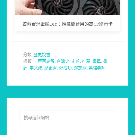
遊戲實況電腦DIY：推薦開台用的高CP顯示卡
分類:
歷史說書
標籤:
一歷百憂解
,
台灣史
,
史普
,
推薦
,
書單
,
書
評
,
李文成
,
歷史書
,
鄭成功
,
鄭芝龍
,
黑貓老師