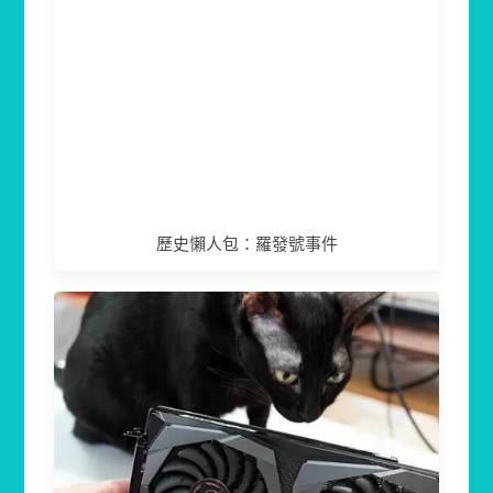
歷史懶人包：羅發號事件