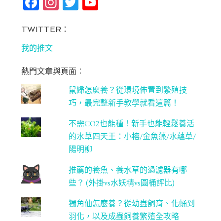
Fa
In
T
Yo
ce
st
wi
u
bo
ag
tt
T
TWITTER：
ok
ra
er
u
我的推文
m
be
熱門文章與頁面︰
C
鼠婦怎麼養？從環境佈置到繁殖技
ha
巧，最完整新手教學就看這篇！
n
不需CO2也能種！新手也能輕鬆養活
ne
的水草四天王：小榕/金魚藻/水蘊草/
l
陽明柳
推薦的養魚、養水草的過濾器有哪
些？ (外掛vs水妖精vs圓桶評比)
獨角仙怎麼養？從幼蟲飼育、化蛹到
羽化，以及成蟲飼養繁殖全攻略