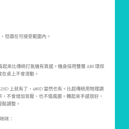
一圈，但還在可接受範圍內。
，看起來比傳統打氣機有質感。機身採用雙層 ABS 環保
放在桌上不會滑動。
0D 上就有了，480D 當然也有。比起傳統用物理調
率，不會增加背壓、也不傷風膜。轉起來手感很好，
輕鬆調整。
一咪咪：