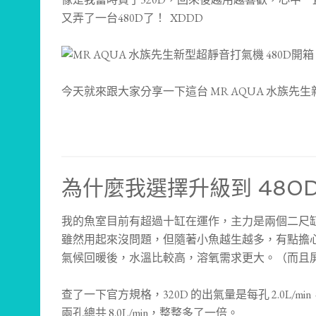
又弄了一台480D了！ XDDD
今天就來跟大家分享一下這台 MR AQUA 水族先生
為什麼我選擇升級到 480
我的魚室目前有超過十缸在運作，主力是兩個二尺缸。
雖然用起來沒問題，但隨著小魚越生越多，有點擔
氣候回暖後，水溫比較高，溶氧需求更大。（而且
查了一下官方規格，320D 的出氣量是每孔 2.0L/min，兩孔
兩孔總共 8.0L/min，整整多了一倍。