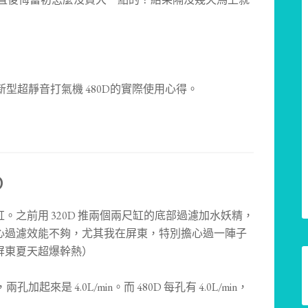
新型超靜音打氣機 480D的實際使用心得。
D
之前用 320D 推兩個兩尺缸的底部過濾加水妖精，
心過濾效能不夠，尤其我在屏東，特別擔心過一陣子
屏東夏天超爆幹熱）
加起來是 4.0L/min。而 480D 每孔有 4.0L/min，