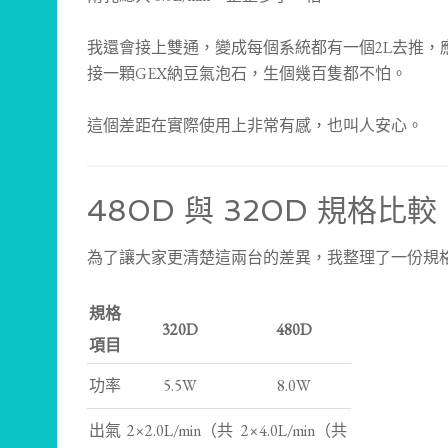
我還會接上雙通，變成每個系統都有一個2L去推，
接一顆GEX納豆氣泡石，生個幾百隻都不怕。
這個差距在實際使用上非常有感，也叫人安心。
480D 與 320D 規格比較
為了讓大家更清楚這兩台的差異，我整理了一份規
規格
320D
480D
項目
功率
5.5W
8.0W
出氣
2×2.0L/min（共
2×4.0L/min（共