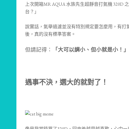
上次開箱MR AQUA 水族先生超靜音打氣機 32
台？」
說實話，氣舉過濾並沒有特別規定要怎麼用，有打
後，真的沒有標準答案。
但請記得：
「大可以調小、但小就是小！」
遇事不決，選大的就對了！
像是我當時買了320D，回來後越用越喜歡，心中