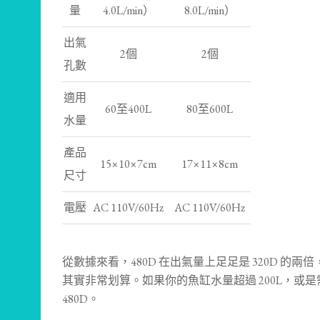
量
4.0L/min）
8.0L/min）
出氣
2個
2個
孔數
適用
60至400L
80至600L
水量
產品
15×10×7cm
17×11×8cm
尺寸
電壓
AC 110V/60Hz
AC 110V/60Hz
從數據來看，480D 在出氣量上足足是 320D 的兩倍
其實非常划算。如果你的魚缸水量超過 200L，或
480D。