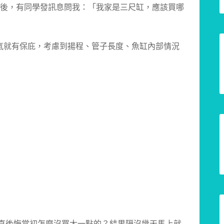
0D 之後，有同學發訊息問我：「我家是三尺缸，應該買哪
氣就有保庇，考慮到揚程、管子長度、魚缸內部情況
一直後悔當初怎麼沒買大一點的？結果隔沒幾天馬上就