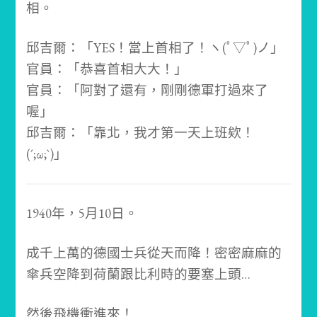
相。
邱吉爾：「YES！當上首相了！ヽ(ﾟ▽ﾟ)ノ」
官員：「恭喜首相大大！」
官員：「阿對了還有，剛剛德軍打過來了
喔」
邱吉爾：「靠北，我才第一天上班欸！
(´;ω;`)」
1940年，5月10日。
成千上萬的德國士兵從天而降！
密密麻麻的
傘兵空降到荷蘭跟比利時的要塞上頭…
然後飛機衝進來！