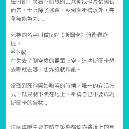
邊俯衝，將看不順眼的士兵撕成碎片後揚長
而去。
士兵除了逃竄、臥倒與祈禱以外，完
全無能為力……
死神的名字叫做Ju87《斯圖卡》俯衝轟炸
機。
在失去了制空權的盟軍上空，這些斯圖卡想
去哪就去哪，想炸誰就炸誰。
當聽到死神開始咆嘯的時候，唯一的存活方
式，就只剩下趴在地上，祈禱自己不要成為
斯圖卡的獵物…
法國軍隊主要的防守策略都倚靠邊境上的馬