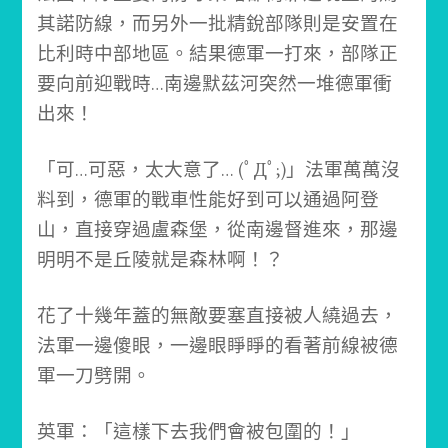
其諾防線，而另外一批精銳部隊則是安置在
比利時中部地區。
結果德軍一打來，部隊正
要向前迎戰時…南邊默茲河突然一堆德軍衝
出來！
「可…可惡，太大意了… (ﾟДﾟ;)」
法軍萬萬沒
料到，德軍的戰車性能好到可以通過阿登
山，直接穿過盧森堡，從南邊督進來，那邊
明明不是丘陵就是森林啊！？
花了十幾年蓋的無敵要塞直接被人繞過去，
法軍一邊傻眼，一邊眼睜睜的看著前線被德
軍一刀劈開。
英軍：「這樣下去我們會被包圍的！」