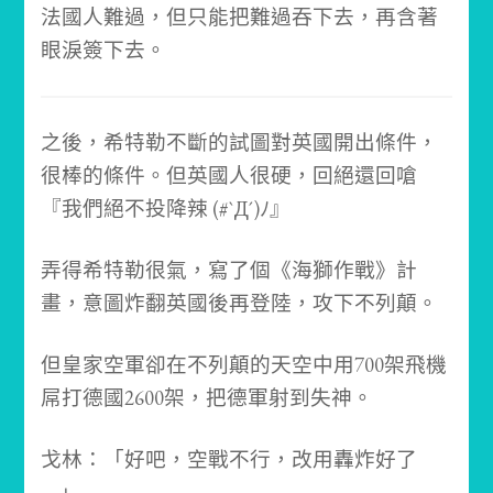
法國人難過，但只能把難過吞下去，再含著
眼淚簽下去。
之後，希特勒不斷的試圖對英國開出條件，
很棒的條件。
但英國人很硬，回絕還回嗆
『我們絕不投降辣 (#`Д´)ﾉ』
弄得希特勒很氣，寫了個《海獅作戰》計
畫，意圖炸翻英國後再登陸，攻下不列顛。
但皇家空軍卻在不列顛的天空中用700架飛機
屌打德國2600架，把德軍射到失神。
戈林：「好吧，空戰不行，改用轟炸好了
._.」