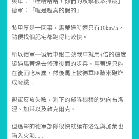
英軍：「哇哈哈哈！你們的攻擊根本抓癢」
德軍：「喔是喔真的假的」
裝甲厚是一回事，馬蒂達時速只有10km/h，
隨便找個肥宅都跑得比較快。
所以德軍一號戰車跟二號戰車就用4倍的速度
繞過馬蒂達去修理後面的步兵。
馬蒂達只能
在後面吃灰塵，然後馬上被德軍88釐米砲炸
成廢鐵…
盟軍反攻失敗，剩下的部隊狼狽的逃向布洛
涅、加萊以及敦克爾克。
但追擊的德軍部隊很快就讓布洛涅與加萊也
陷入火海……