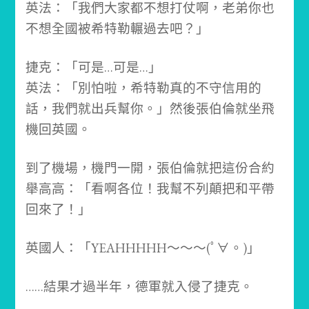
英法：「我們大家都不想打仗啊，老弟你也
不想全國被希特勒輾過去吧？」
捷克：「可是…可是…」
英法：「別怕啦，希特勒真的不守信用的
話，我們就出兵幫你。」
然後張伯倫就坐飛
機回英國。
到了機場，機門一開，張伯倫就把這份合約
舉高高：
「看啊各位！我幫不列顛把和平帶
回來了！」
英國人：「YEAHHHHH～～～(ﾟ∀。)」
…
…結果才過半年，德軍就入侵了捷克。