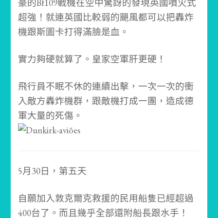
豪的Bf109戰機在空中驚訝的發現英國噴火式
超強！
就連英國比較弱的颶風都可以把轟炸
機跟斯圖卡打得滿臉是血。
實力夠硬就算了。
皇家空軍肝更硬！
飛行員不眠不休的連續出擊，一次一次的衝
入敵方轟炸機群，跟敵機打成一團，造成德
軍大量的死傷。
5月30日，第五天
自願加入敦克爾克救援的民用船隻已經超過
400台了。
而且幾乎全部還附船長跟水手！