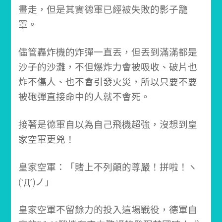
畫走，但是其實德軍已經被失敗的影子籠
罩。
儘管轟炸機的炸彈一直丟，但丟到滿滿都是
沙子的沙灘，不但爆炸力會被吸收、破片也
炸不傷人、也不會引發火災，
所以只要不要
被砲彈直接命中的人就不會死。
接著是德軍自以為自己飛機超強，沒想到皇
家空軍更兇！
皇家空軍：「賭上不列顛的尊嚴！拼啦！ヽ
(`Д´)ノ」
皇家空軍不留餘力的投入這場戰役，
德軍自