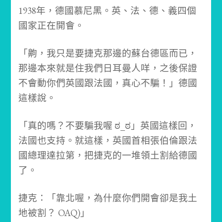
1938年，德國慕尼黑。英、法、德、義四個
國家正在開會。
「齁，我只是要捷克那邊的蘇台德區而已，
那邊本來就是住我們日耳曼人咩，之後保證
不會動你們英國跟法國，真心不騙！」
德國
這樣說。
「真的嗎？不要騙我喔 ಠ_ಠ」
英國這樣回，
法國也支持。
就這樣，英國首相張伯倫跟法
國總理達拉第，把捷克的一堆領土割給德國
了。
捷克：「靠北喔，為什麼你們開會卻是我土
地被割？ OAQ)」