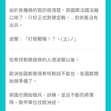
由於各種條約寫的很清楚，英國跟法國沒藉
口用了，只好正式對德宣戰。
….但依舊沒有
出兵。
波蘭：「打假戰喔！？ヽ(`Д´)ノ」
從希特勒撕毀條約入侵波蘭以後。
歐洲各國都覺得希特勒話不能信，各國都開
始做準備了。
英國也開始徵兵、訓練，並且不斷的將軍
隊、裝甲單位往歐洲送。