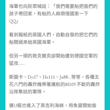
海軍也向民眾喊話：
「我們需要船把我們的
孩子帶回家，有船的人麻煩借國家一下
QQ」
看到報紙的英國人們，自動自發的把它們的
船開過來給英國海軍。
但另一頭的敦克爾克卻開始遭到德國空軍的
猛攻……
斯圖卡、Do17、He111、Ju88…等等，各種五
花八門的轟炸機帶著護航的Bf109 不斷的轟炸
沿岸集結的軍隊。
連U艇也進入了英吉利海峽，用魚雷開始偷