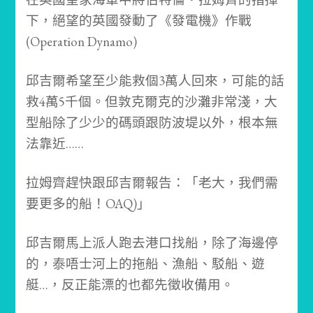
下，絕望的英國發動了《發電機》作戰
(Operation Dynamo)
邱吉爾希望至少能救個3萬人回來，可能的話
救4萬5千個。
但敦克爾克的沙灘非常淺，大
型船除了少少的碼頭跟防波堤以外，根本無
法靠近……
拉姆齊趕快跟邱吉爾報告：「老大，我們需
要更多的船！OAQ)」
邱吉爾馬上派人跑去港口找船，除了海邊停
的，泰唔士河上的拖船、漁船、駁船、遊
艇…，反正能漂的也都先徵收備用。