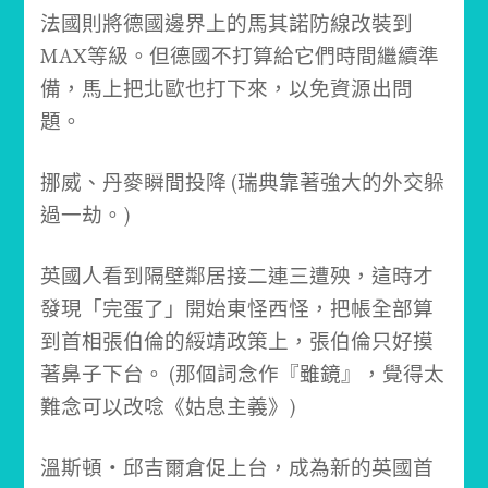
法國則將德國邊界上的馬其諾防線改裝到
MAX等級。
但德國不打算給它們時間繼續準
備，馬上把北歐也打下來，以免資源出問
題。
挪威、丹麥瞬間投降 (瑞典靠著強大的外交躲
過一劫。)
英國人看到隔壁鄰居接二連三遭殃，這時才
發現「完蛋了」開始東怪西怪，把帳全部算
到首相張伯倫的綏靖政策上，張伯倫只好摸
著鼻子下台。
(那個詞念作『雖鏡』，覺得太
難念可以改唸《姑息主義》)
溫斯頓‧邱吉爾倉促上台，成為新的英國首