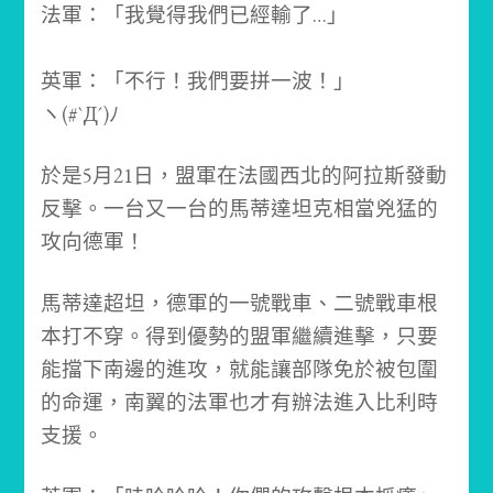
法軍：「我覺得我們已經輸了…」
英軍：「不行！我們要拼一波！」
ヽ(#`Д´)ﾉ
於是5月21日，盟軍在法國西北的阿拉斯發動
反擊。
一台又一台的馬蒂達坦克相當兇猛的
攻向德軍！
馬蒂達超坦，德軍的一號戰車、二號戰車根
本打不穿。
得到優勢的盟軍繼續進擊，只要
能擋下南邊的進攻，就能讓部隊免於被包圍
的命運，南翼的法軍也才有辦法進入比利時
支援。