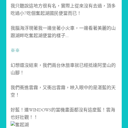
我只聽說這地方很有名，實際上從來沒有去過，頂多
吃過小7吃個奮起湖國民便當而已！
我腦海浮現著我一邊坐著小火車，一邊看著美麗的山
跟湖畔吃奮起湖便當的樣子…
※※
幻想還沒結束，我們兩台休旅車就已經抵達阿里山的
山腳！
我們衝進雲霧，又衝出雲霧，映入眼中的是湛藍的天
空！
好藍！連WINDOWS的當機畫面都沒有這麼藍！雲海
也好壯觀！！