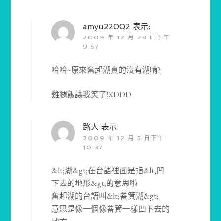
amyu22002
表示:
2009 年 12 月 28 日下午
9:57
哈哈~原來奮起湖真的沒有湖唷?
雞腿飯讓我笑了!XDDD
路人
表示:
2009 年 12 月 5 日下午
10:37
&lt;湖&gt;在台語裡面是指&lt;凹
下去的地形&gt;的意思啦
奮起湖的台語叫&lt;畚箕湖&gt;
意思是像一個像畚箕一樣凹下去的