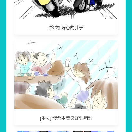
[笨文] 好心的胖子
[笨文] 發票中獎最好低調點