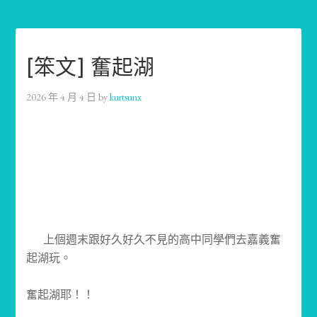
[笨文] 奮起湖
2026 年 4 月 4 日
by
kurtsunx
上個週末跟好久好久不見的高中同學們去嘉義奮
起湖玩。
奮起湖耶！！