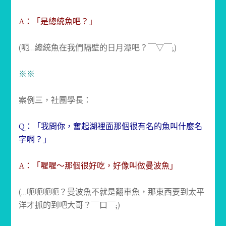
A：「是總統魚吧？」
(呃…總統魚在我們隔壁的日月潭吧？￣▽￣;)
※※
案例三，社團學長：
Q：「我問你，奮起湖裡面那個很有名的魚叫什麼名
字啊？」
A：「喔喔～那個很好吃，好像叫做曼波魚」
(…呃呃呃呃？曼波魚不就是翻車魚，那東西要到太平
洋才抓的到吧大哥？￣口￣;)