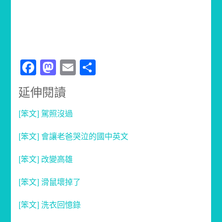
Facebook
Mastodon
Email
分
享
延伸閱讀
[笨文] 駕照沒過
[笨文] 會讓老爸哭泣的國中英文
[笨文] 改變高雄
[笨文] 滑鼠壞掉了
[笨文] 洗衣回憶錄