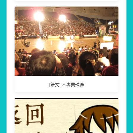
[笨文] 不專業球迷