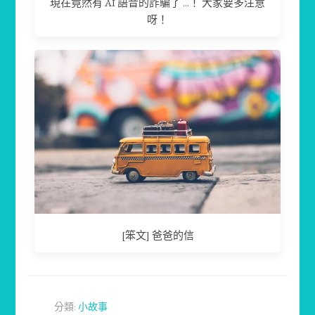
現在竟然有 AI 語音的詐騙了 ...！ 大家要多注意
呀！
[笨文] 爸爸的信
分類:
小故事