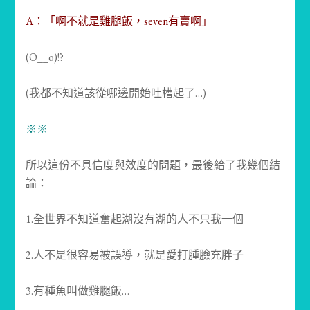
A：「啊不就是雞腿飯，seven有賣啊」
(O__o)!?
(我都不知道該從哪邊開始吐槽起了…)
※※
所以這份不具信度與效度的問題，最後給了我幾個結
論：
1.全世界不知道奮起湖沒有湖的人不只我一個
2.人不是很容易被誤導，就是愛打腫臉充胖子
3.有種魚叫做雞腿飯…