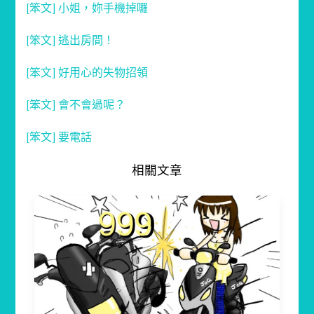
[笨文] 小姐，妳手機掉囉
[笨文] 逃出房間！
[笨文] 好用心的失物招領
[笨文] 會不會過呢？
[笨文] 要電話
相關文章