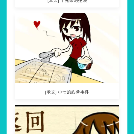
[笨文] 辛克樂的逆襲
[笨文] 小七的誤會事件