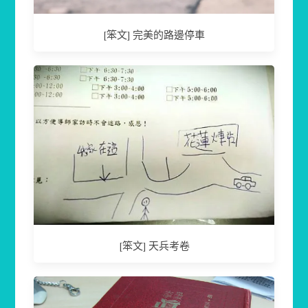
[笨文] 完美的路邊停車
[笨文] 天兵考卷