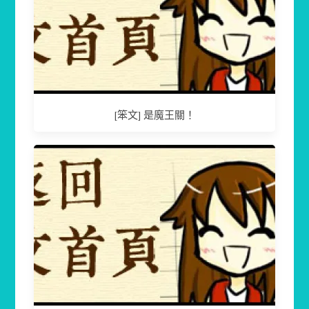
[笨文] 是魔王關！