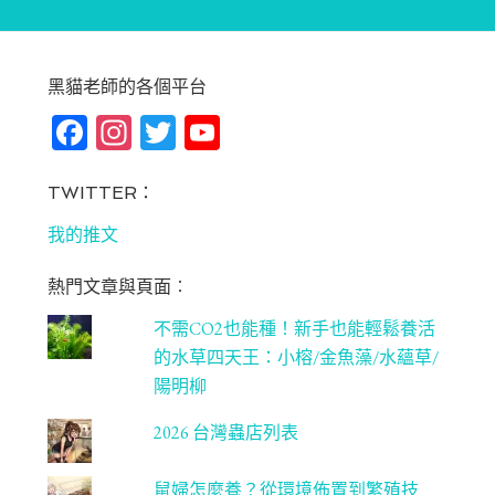
黑貓老師的各個平台
Fa
In
T
Yo
ce
st
wi
u
bo
ag
tt
T
TWITTER：
ok
ra
er
u
我的推文
m
be
熱門文章與頁面︰
C
不需CO2也能種！新手也能輕鬆養活
ha
的水草四天王：小榕/金魚藻/水蘊草/
n
陽明柳
ne
2026 台灣蟲店列表
l
鼠婦怎麼養？從環境佈置到繁殖技