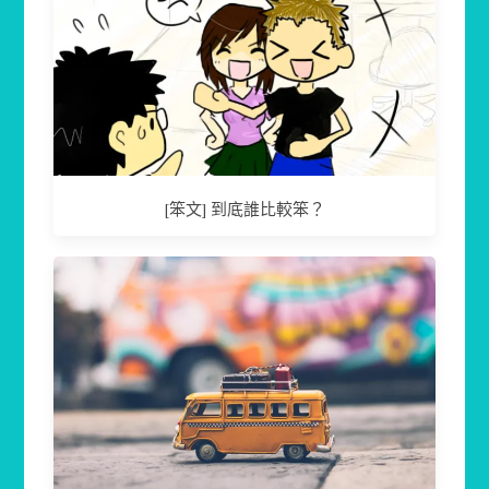
[笨文] 到底誰比較笨？