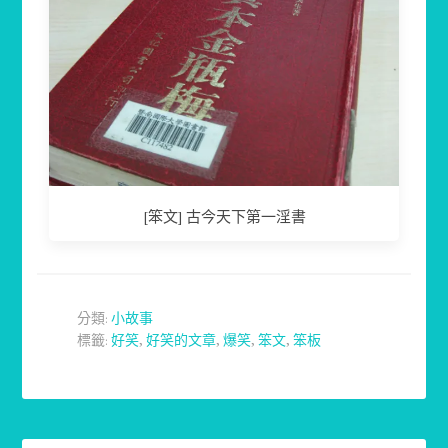
[笨文] 古今天下第一淫書
分類:
小故事
標籤:
好笑
,
好笑的文章
,
爆笑
,
笨文
,
笨板