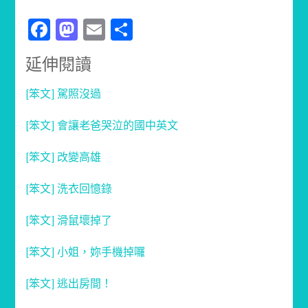
Facebook
Mastodon
Email
分
享
延伸閱讀
[笨文] 駕照沒過
[笨文] 會讓老爸哭泣的國中英文
[笨文] 改變高雄
[笨文] 洗衣回憶錄
[笨文] 滑鼠壞掉了
[笨文] 小姐，妳手機掉囉
[笨文] 逃出房間！