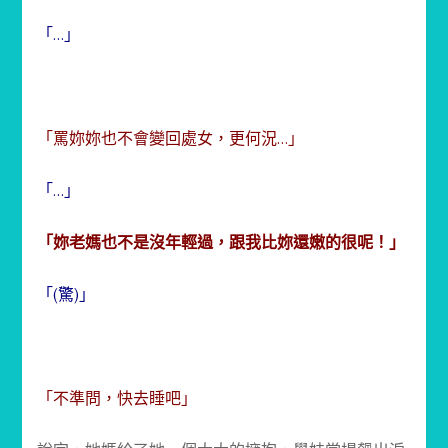
「…」
「罵妳妳也不會變回處女，更何況…」
「…」
「妳老媽也不是沒年輕過，跟我比妳還嫩的很呢！」
「(驚)」
「不準問，快去睡吧」