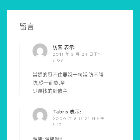
留言
訪客
表示:
2011 年 5 月 24 日下午
3:03
當媽的忍不住要說一句話:防不勝
防,從一而終,至
少還找的到債主.
Tabris
表示:
2009 年 8 月 21 日下午
3:17
明智!!明智啊!!!