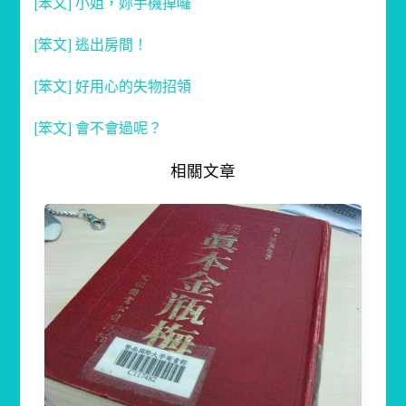
[笨文] 小姐，妳手機掉囉
[笨文] 逃出房間！
[笨文] 好用心的失物招領
[笨文] 會不會過呢？
相關文章