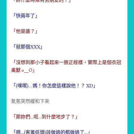
「妳什麼時候有男朋友的？」
「快兩年了」
「他是誰？」
「就那個XXX」
「沒想到那小子看起來一臉正經樣，實際上是個衣冠
禽獸 o__O」
「(噗喫)… 媽！你怎麼這樣說他！？ XD」
氣氛突然緩和下來
「那妳們…呃…到什麼地步了？」
「嗯…(害羞低頭)該做過的都做過了…」