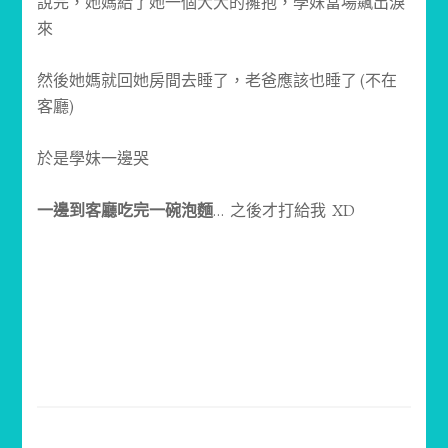
說完，她媽給了她一個大大的擁抱，學妹當場飆出淚
來
然後她媽就回她房間去睡了，老爸應該也睡了 (不在
客廳)
於是學妹一邊哭
一邊到客廳吃完一碗泡麵
… 之後才打給我 XD