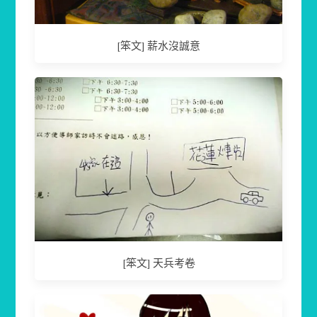
[笨文] 薪水沒誠意
[笨文] 天兵考卷