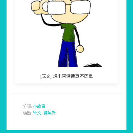
[笨文] 想出國深造真不簡單
分類:
小故事
標籤:
笨文
,
鮭魚軒