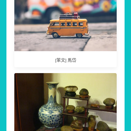
[笨文] 馬岱