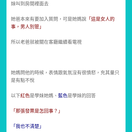
妹叫到房間裡面去
她爸本來有要加入質問，可是她媽說
「這是女人的
事，男人別管」
所以老爸就被關在客廳繼續看電視
她媽問他的時候，表情跟氣氛沒有很憤怒，充其量只
是有點不悅
以下
紅色
是學妹她媽、
藍色
是學妹的回答
「那張發票是怎回事？」
「我也不清楚」