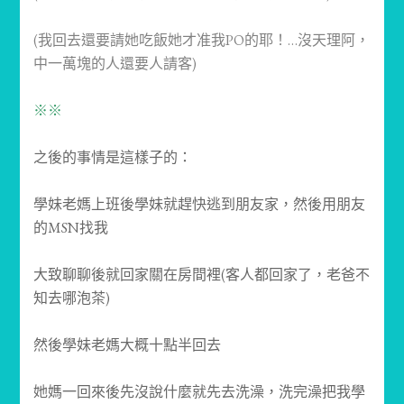
(我回去還要請她吃飯她才准我PO的耶！…沒天理阿，
中一萬塊的人還要人請客)
※※
之後的事情是這樣子的：
學妹老媽上班後學妹就趕快逃到朋友家，然後用朋友
的MSN找我
大致聊聊後就回家關在房間裡(客人都回家了，老爸不
知去哪泡茶)
然後學妹老媽大概十點半回去
她媽一回來後先沒說什麼就先去洗澡，洗完澡把我學