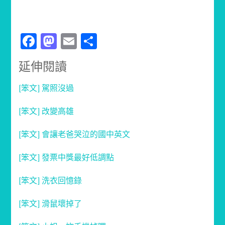
Facebook
Mastodon
Email
分
享
延伸閱讀
[笨文] 駕照沒過
[笨文] 改變高雄
[笨文] 會讓老爸哭泣的國中英文
[笨文] 發票中獎最好低調點
[笨文] 洗衣回憶錄
[笨文] 滑鼠壞掉了