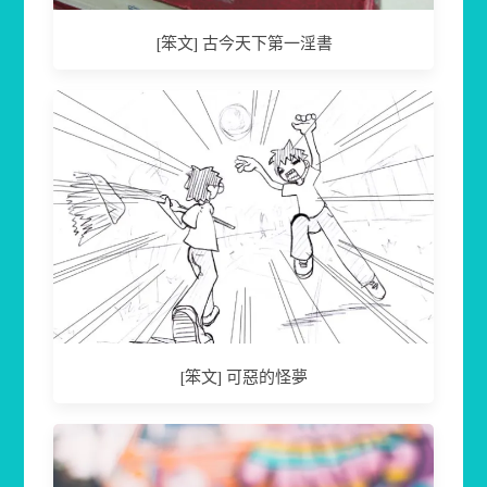
[笨文] 古今天下第一淫書
[笨文] 可惡的怪夢