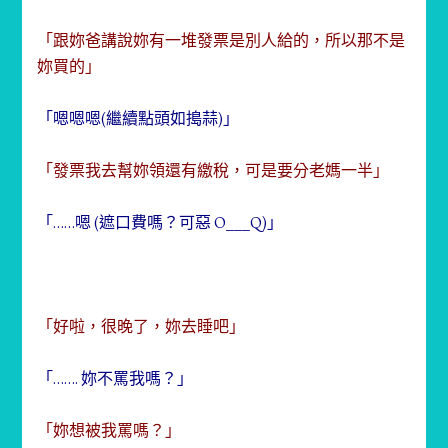
「跟妳爸講說妳有一堆發票是別人給的，所以那不是
妳買的」
「嗯嗯嗯(繼續點頭如搗蒜)」
「發票我去幫妳領還有繳稅，可是要分老媽一半」
「……嗯 (遮口費嗎？可惡 O___Q)」
「好啦，很晚了，妳去睡吧」
「……. 妳不罵我嗎？」
「妳想被我罵嗎？」