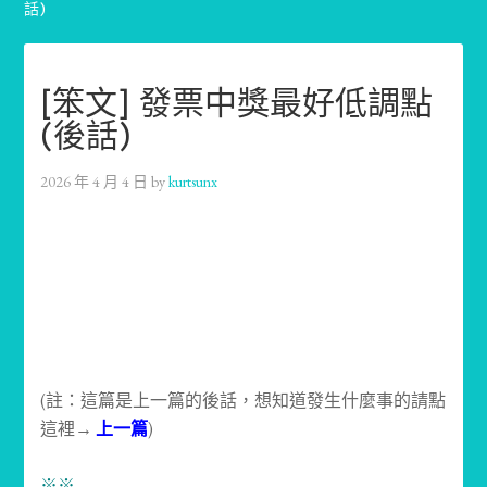
話)
[笨文] 發票中獎最好低調點
(後話)
2026 年 4 月 4 日
by
kurtsunx
(註：這篇是上一篇的後話，想知道發生什麼事的請點
這裡→
上一篇
)
※※