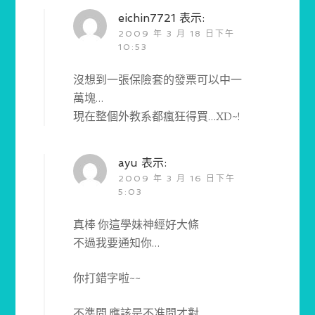
eichin7721
表示:
2009 年 3 月 18 日下午
10:53
沒想到一張保險套的發票可以中一
萬塊…
現在整個外教系都瘋狂得買…XD~!
ayu
表示:
2009 年 3 月 16 日下午
5:03
真棒 你這學妹神經好大條
不過我要通知你…
你打錯字啦~~
不準問 應該是不准問才對…