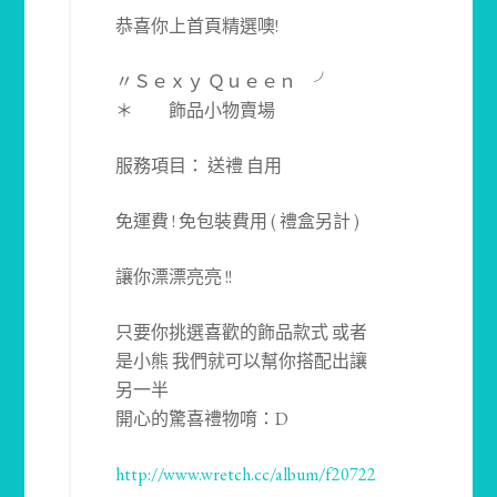
恭喜你上首頁精選噢!
〃Ｓｅｘｙ Ｑｕｅｅｎ ╯
＊ 飾品小物賣場
服務項目： 送禮 自用
免運費 ! 免包裝費用 ( 禮盒另計 )
讓你漂漂亮亮 !!
只要你挑選喜歡的飾品款式 或者
是小熊 我們就可以幫你搭配出讓
另一半
開心的驚喜禮物唷：D
http://www.wretch.cc/album/f20722