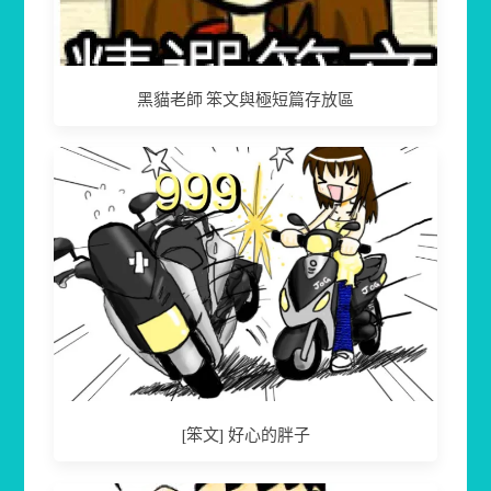
黑貓老師 笨文與極短篇存放區
[笨文] 好心的胖子