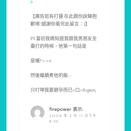
6
【廣告若有打擾 在此跟你說聲抱
歉唷 !感謝你看完此留言：)】
PS.當初我媽知道我跟我男朋友全
壘打的時候，他第一句話是
是喔!! = =+
然後繼續煮他的飯-.-
只叮嚀我要避孕而已=口=&quot;
firepower
表示:
2009 年 3 月 11 日下午
8:35