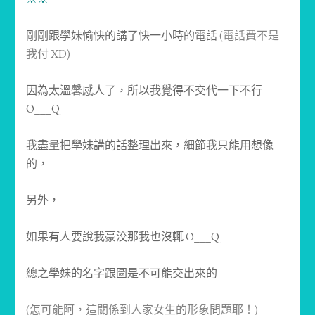
剛剛跟學妹愉快的講了快一小時的電話
(電話費不是
我付 XD)
因為太溫馨感人了，所以我覺得不交代一下不行
O___Q
我盡量把學妹講的話整理出來，細節我只能用想像
的，
另外，
如果有人要說我豪洨那我也沒輒 O___Q
總之學妹的名字跟圖是不可能交出來的
(怎可能阿，這關係到人家女生的形象問題耶！)