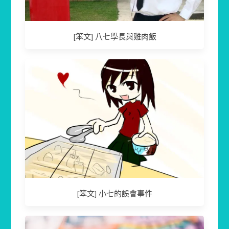
[笨文] 八七學長與雞肉飯
[笨文] 小七的誤會事件