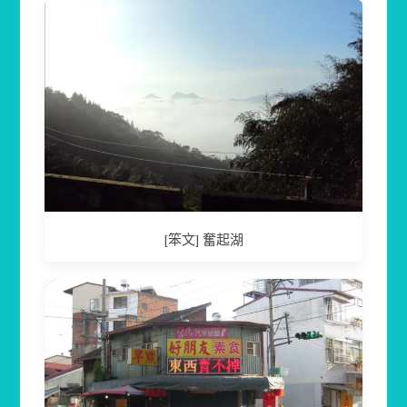
[笨文] 奮起湖