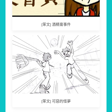
[笨文] 酒精膏事件
[笨文] 可惡的怪夢