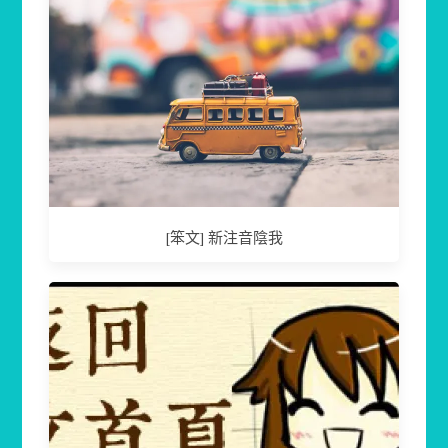
[笨文] 新注音陰我