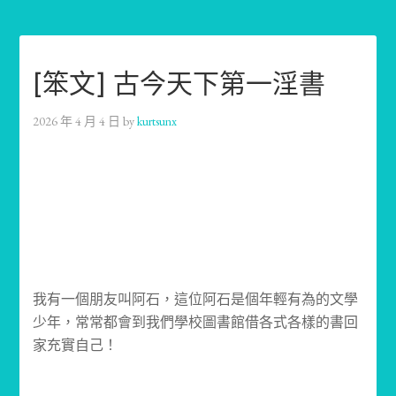
[笨文] 古今天下第一淫書
2026 年 4 月 4 日
by
kurtsunx
我有一個朋友叫阿石，這位阿石是個年輕有為的文學
少年，常常都會到我們學校圖書館借各式各樣的書回
家充實自己！