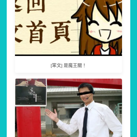
[笨文] 是魔王關！