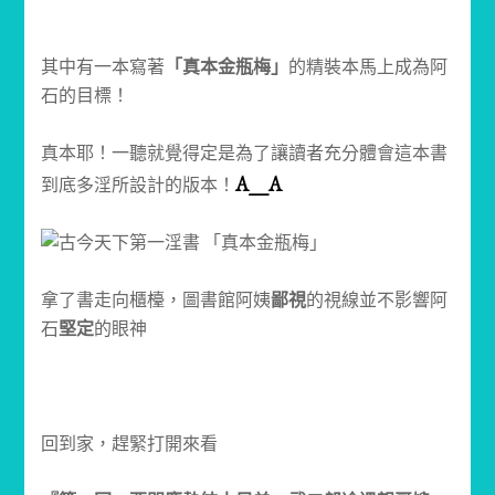
其中有一本寫著
「真本金瓶梅」
的精裝本馬上成為阿
石的目標！
真本耶！一聽就覺得定是為了讓讀者充分體會這本書
A__A
到底多淫所設計的版本！
拿了書走向櫃檯，圖書館阿姨
鄙視
的視線並不影響阿
石
堅定
的眼神
回到家，趕緊打開來看