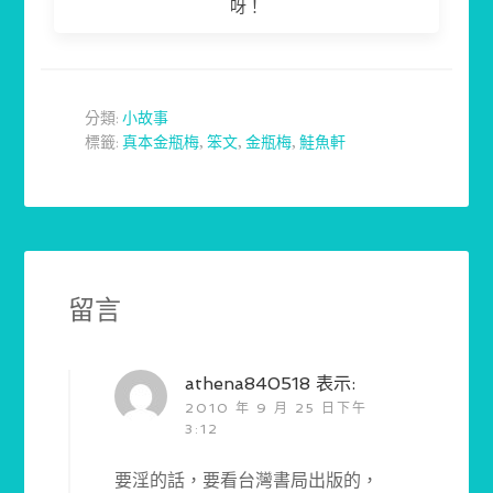
呀！
分類:
小故事
標籤:
真本金瓶梅
,
笨文
,
金瓶梅
,
鮭魚軒
留言
athena840518
表示:
2010 年 9 月 25 日下午
3:12
要淫的話，要看台灣書局出版的，