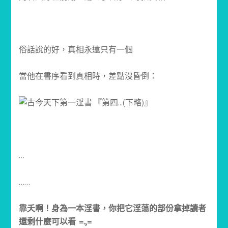
俗話說的好，真相永遠只有一個
當他在書序看到真相時，差點沒昏倒：
…
……
靠夭啊！身為一本淫書，你把它淫蕩的部份拿掉讀者
還剩什麼可以看 =.,=