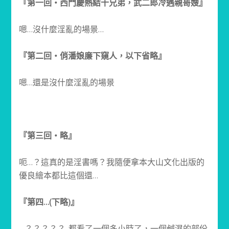
『第一回‧西門慶熱結十兄弟，武二郎冷遇親哥嫂』
嗯…沒什麼淫亂的場景…
『第二回‧俏潘娘廉下窺人，以下省略』
嗯…還是沒什麼淫亂的場景
『第三回‧略』
呃…？這真的是淫書嗎？我隨便拿本大山文化出版的
優良繪本都比這個還…
『第四…(下略)』
…？？？？？ 都看了一個多小時了，一個鹹濕的部份