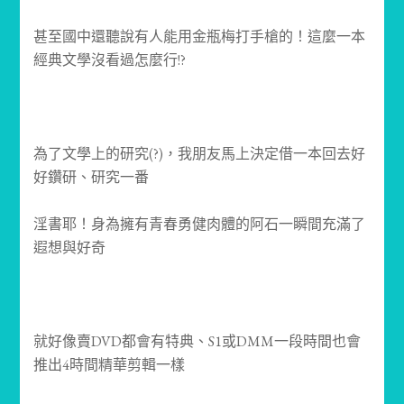
甚至國中還聽說有人能用金瓶梅打手槍的！這麼一本
經典文學沒看過怎麼行!?
為了文學上的研究(?)，我朋友馬上決定借一本回去好
好鑽研、研究一番
淫書耶！身為擁有青春勇健肉體的阿石一瞬間充滿了
遐想與好奇
就好像賣DVD都會有特典、S1或DMM一段時間也會
推出4時間精華剪輯一樣