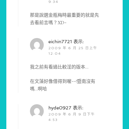
9:34
那是說選金瓶梅時最重要的就是先
去看前言嗎？XD~
eichin7721
表示:
2009 年 6 月 25 日上午
12:04
我之前有看過比較淫的版本…
在文藻好像借得到喔~~!暨南沒有
嗎…啊哈
hyde0927
表示:
2009 年 6 月 9 日下午
4:53