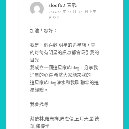
sloef52
表示:
2009 年 9 月 18 日下午
9:08
加油！您好：
我是一個喜歡 明星的追星族，真
的每每有明星的訊息都會吸引我的
目光
我成立一個追星家族blog，分享我
追星的心得 希望大家能來我的
追星家族blog灌水和我聊 聊您的追
星經驗。
我會找尋
蔡依林,羅志祥,周杰倫,五月天,劉德
華,棒棒堂