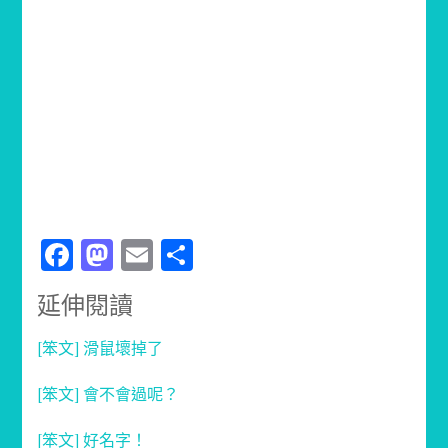
Facebook
Mastodon
Email
分
享
延伸閱讀
[笨文] 滑鼠壞掉了
[笨文] 會不會過呢？
[笨文] 好名字！