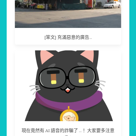
[笨文] 充滿惡意的廣告...
現在竟然有 AI 語音的詐騙了 ...！ 大家要多注意