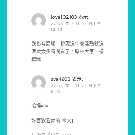
love102183
表示:
2009 年 5 月 25 日上午
12:25
我也有翻過，發現沒什麼淫點就沒
浪費太多時間看了。原來大家一樣
糟糕
eva4832
表示:
2009 年 5 月 23 日下午
8:10
哈摟=ˇ=
好喜歡看你的[笨文]