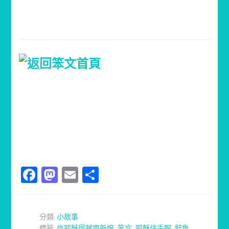
Facebook
Mastodon
Email
分
享
分類:
小故事
標籤:
信耶穌得越南新娘
,
笨文
,
耶穌住手啊
,
鮭魚