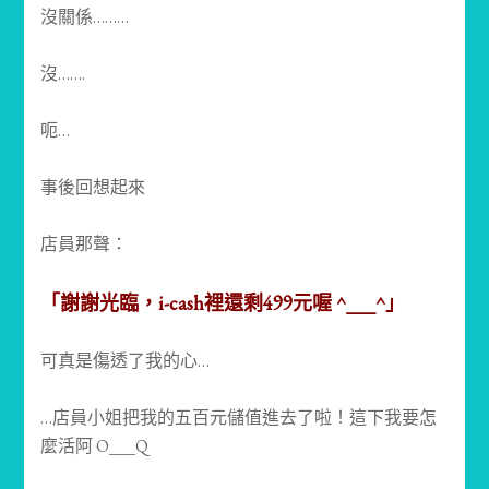
沒關係………
沒…….
呃…
事後回想起來
店員那聲：
「謝謝光臨，i-cash裡還剩499元喔 ^___^」
可真是傷透了我的心…
…店員小姐把我的五百元儲值進去了啦！這下我要怎
麼活阿 O___Q