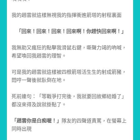
我的趙雲就這樣無視我的指揮衝進箭塔的射程裏面
「回來！回來！回來！回來啊！你趕快回來啊！」
我無助又瘋狂的點擊我滑鼠右鍵，嘶聲力竭的吶喊，
希望喚回我趙雲的理智。
可是我的趙雲就這樣被四根箭塔活生生的射成箭豬，
悶哼一聲後就臥倒在地。
死前連句：「等戰爭打完後，我就要回故鄉結婚了」
都沒來得及說就掛點了。
「趙雲你是白痴喔！」
隊友的四聲道責罵，在螢幕上
同時出現