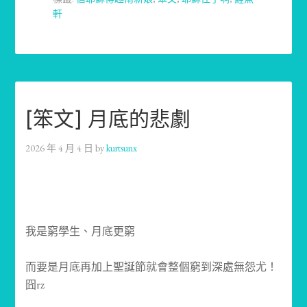
軒
[笨文] 月底的悲劇
2026 年 4 月 4 日
by
kurtsunx
我是窮學生、月底更窮
而要是月底再加上聖誕節就會整個窮到深處無怨尤！
囧rz