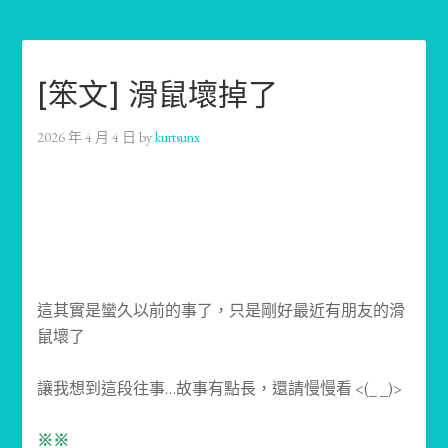
[笨文] 滑鼠壞掉了
2026 年 4 月 4 日
by
kurtsunx
這其實是蠻久以前的事了，只是剛好最近有朋友的滑
鼠壞了
讓我想到這段往事…故事有點長，還請慢慢看 <(_ _)>
※※