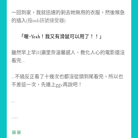
一回到家，我就迅速的剝去她無用的衣服，然後猴急
的插入
(指usb訊號接受器)
「喔~Yeah！我又有滑鼠可以用了！！」
雖然早上早川瀨里奈溫馨感人、教化人心的電影還沒
看完…
…不過反正看了十幾次也都沒從頭到尾看完，所以也
不差這一次，先連上ggc再說吧！
…
……
※※