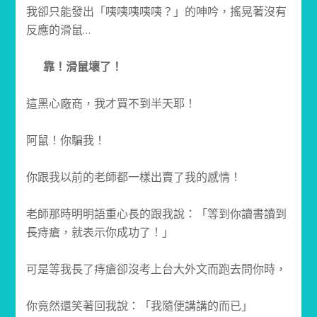
我卻只能發出「咦咦咦咦咦？」的呻吟，搖晃著沒有
反應的滑鼠…
靠！滑鼠壞了！
這黑心廠商，我才買不到半天耶！
阿鼠！你騙我！
你跟我以前的老師都一樣出賣了我的感情！
老師那時明明語重心長的跟我說：「等到你讀書讀到
長痔瘡，就表示你成功了！」
可是等我長了痔瘡卻沒考上台大外文而跑去問你時，
你竟然還笑著回我說：「我隨便講講的而已」