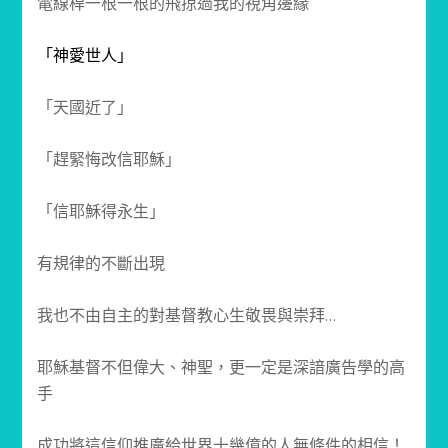
電線桿一根一根的飛掠過我的視角邊緣
「神愛世人」
「天國近了」
「趕緊悔改信耶穌」
「信耶穌得永生」
有規律的不斷出現
我也不由自主的對基督教心生敬畏與崇拜…
耶穌基督不但偉大、神聖，更一定是深諳廣告學的高
手
成功將這信仰推廣給世界十幾億的人無條件的相信！