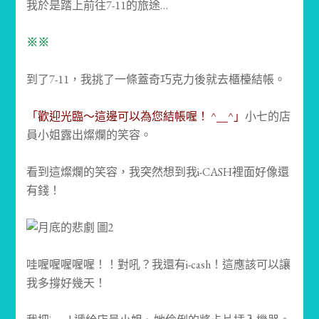
我於是踏上前往7-11的旅途…
※※
到了7-11，我挑了一條蓋奇巧克力後就去櫃檯結帳。
「歡迎光臨～這邊可以為您結帳喔！ ^__^」
小七的店
員小姐露出燦爛的笑容。
看到這燦爛的笑容，我突然想到我i-CASH裡面好像還
有錢！
哇喔喔喔喔喔！！對吼？我還有i-cash！這應該可以讓
我多撐好幾天！