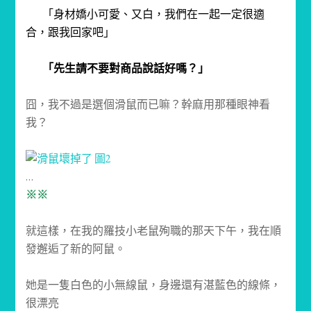
「身材嬌小可愛、又白，我們在一起一定很適
合，跟我回家吧」
「先生請不要對商品說話好嗎？」
囧，我不過是選個滑鼠而已嘛？幹麻用那種眼神看
我？
…
※※
就這樣，在我的羅技小老鼠殉職的那天下午，我在順
發邂逅了新的阿鼠。
她是一隻白色的小無線鼠，身邊還有湛藍色的線條，
很漂亮