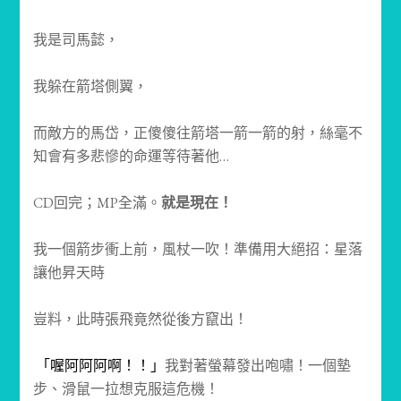
我是司馬懿，
我躲在箭塔側翼，
而敵方的馬岱，正傻傻往箭塔一箭一箭的射，絲毫不
知會有多悲慘的命運等待著他…
CD回完；MP全滿。
就是現在！
我一個箭步衝上前，風杖一吹！準備用大絕招：星落
讓他昇天時
豈料，此時張飛竟然從後方竄出！
「喔阿阿阿啊！！」
我對著螢幕發出咆嘯！一個墊
步、滑鼠一拉想克服這危機！