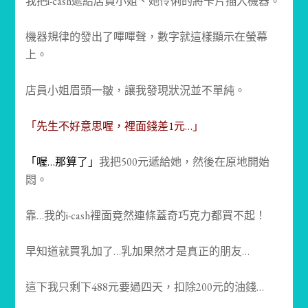
我把i-cash遞給店員小姐、她伶俐的將卡片插入機器。
機器規律的發出了嗶嗶聲，數字就這樣顯示在螢幕
上。
店員小姐眉頭一皺，讓我發現狀況並不單純。
「先生不好意思喔，裡面錢差1元…」
「喔…那算了」
我把500元遞給她，然後在原地開始
悶。
靠…我的i-cash裡面竟然連條蓋奇巧克力都買不起！
早知道就買乳加了…乳加果然才是真正的朋友…
這下我只剩下488元要過四天，扣除200元的油錢…