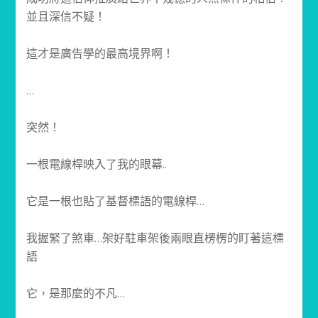
並且深信不疑！
這才是廣告學的最高境界啊！
…
突然！
一根電線桿映入了我的眼幕..
它是一根也貼了基督標語的電線桿…
我握緊了煞車…架好駐車架後兩眼直楞楞的盯著這標
語
它，是那麼的不凡…