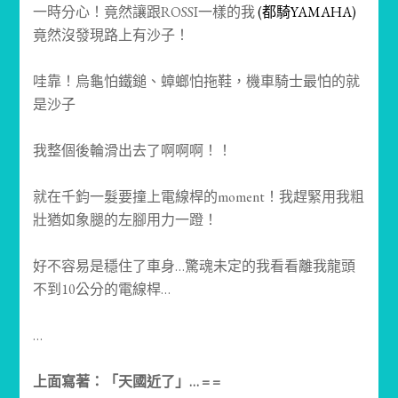
一時分心！竟然讓跟ROSSI一樣的我
(都騎YAMAHA)
竟然沒發現路上有沙子！
哇靠！烏龜怕鐵鎚、蟑螂怕拖鞋，機車騎士最怕的就
是沙子
我整個後輪滑出去了啊啊啊！！
就在千鈞一髮要撞上電線桿的moment！我趕緊用我粗
壯猶如象腿的左腳用力一蹬！
好不容易是穩住了車身…驚魂未定的我看看離我龍頭
不到10公分的電線桿…
…
上面寫著：「天國近了」… = =