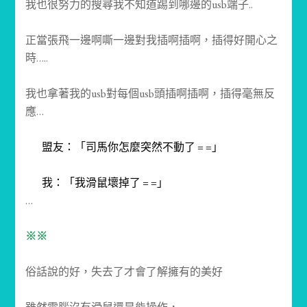
我也很努力的搜尋我不知道踢到哪邊的usb端子..
正當張飛一邊啊嘶一邊對我插啊插啊，插得好開心之
時…..
我也拿著我的usb對每個usb頭插啊插啊，插得毫無反
應…
盟友：「司馬你怎麼突然不動了 = =」
我：「我滑鼠壞掉了 = =」
…
※※
俗話說的好，失去了才會了解擁有的美好