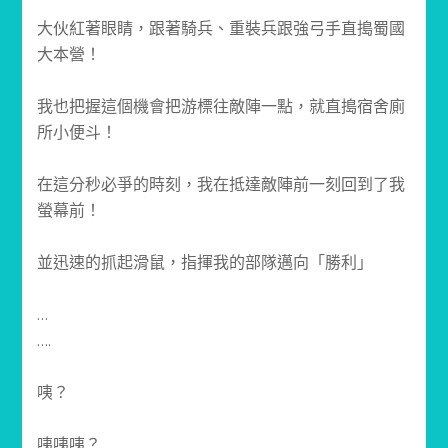
大伙紅著眼睛，跟著騎兵、重裝兵跟強弓手直搗蜀國
大本營！
我也把握這個機會把游標往敵陣一點，就直搗宿舍廁
所小便斗！
在這分秒必爭的時刻，我在抵達敵陣前一刻回到了我
螢幕前！
並迅速的抓起滑鼠，指揮我的部隊邁向「勝利」
…
….
咦？
咦咦咦？