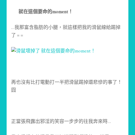
就在這個要命的moment！
…我那富含脂肪的小腿，就這樣把我的滑鼠線給踢掉
了 = =
再也沒有比打電動打一半把滑鼠踢掉還悲慘的事了！
囧
正當張飛露出邪淫的笑容一步步的往我奔來時…