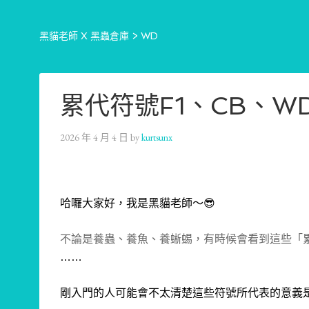
黑貓老師 X 黑蟲倉庫
>
WD
累代符號F1、CB、W
2026 年 4 月 4 日
by
kurtsunx
哈囉大家好，我是黑貓老師～😎
不論是養蟲、養魚、養蜥蜴，有時候會看到這些「
……
剛入門的人可能會不太清楚這些符號所代表的意義