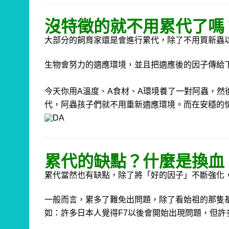
沒特徵的就不用累代了嗎
大部分的飼育家還是會進行累代，除了不用買新蟲
生物會努力的適應環境，並且把適應後的因子傳給
今天你用
A
溫度、
A
食材、
A
環境養了一對阿蟲，
然
代，阿蟲孩子們就不用重新適應環境。
而在安穩的
累代的缺點？什麼是換血
累代當然也有缺點，除了將「好的因子」不斷強化
一般而言，累多了難免出問題，
除了看始祖的那隻
如：許多日本人覺得F7
以後會開始出現問題，
但許