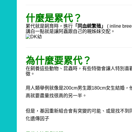
什麼是累代？
累代就是飼育時，進行
「同血統繁殖」
( inline bree
講白一點就是讓阿蟲跟自己的親姊妹交配。
為什麼要累代？
在飼養這些動物、昆蟲時，有些特徵會讓人特別喜
徵。
用人類舉例就像是
200cm
男生跟
180cm
女生結婚，
高就要盡量找很高的另一半。
但是，基因重新組合會有突變的可能、或是找不到
化遺傳因子