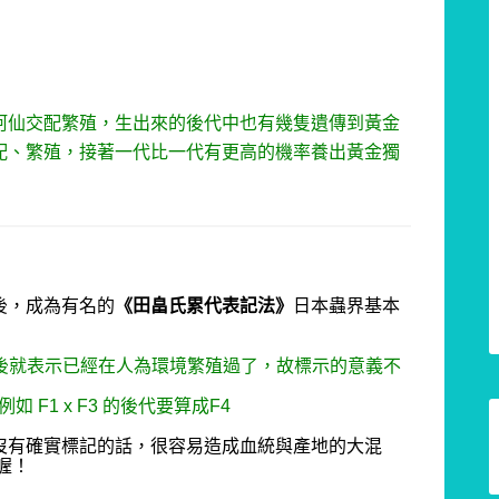
阿仙交配繁殖，生出來的後代中也有幾隻遺傳到黃金
配、繁殖，接著一代比一代有更高的機率養出黃金獨
後，成為有名的
《
田畠氏累代
表記法
》
日本蟲界基本
後就表示已經在人為環境繁殖過了，故標示的意義不
，例如
F1 x F3
的後代要算成
F4
沒有確實標記的話，很容易造成血統與產地的大混
喔！