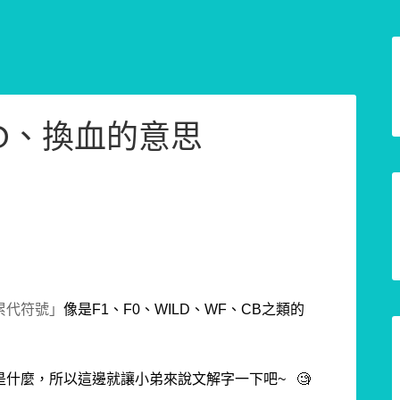
D、換血的意思
累代符號」
像是F1、F0、WILD、WF、CB之類的
是什麼，所以這邊就讓小弟來說文解字一下吧~
🧐