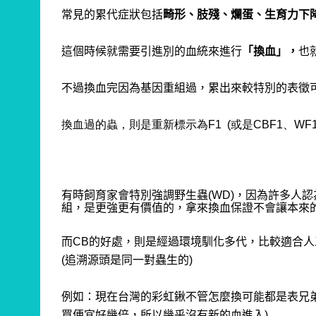
常見的累代症狀包括
畸形、肢殘、爛蛋、生育力下
這個時候就需要引進別的血統來進行
「換血」，
也
不過換血完因為基因重組過，累出來較特別的表徵
換血過的蟲，則是重新標示為F1 (或是CBF1、WF1
有時飼育家會特別強調野生蟲(WD)，
因為許多人認為
組，
是更強更有價值的，
拿來換血保證不會讓本來
而CB的好處，則是經過環境馴化多代，比較適合
(追溯源頭是同一對蟲生的)
例如：現在台灣的彩虹鍬不管怎麼換可能都是表兄弟
買便宜好幾倍，所以幾乎沒有新的血進入)