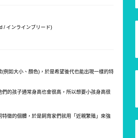
d /
インラインブリード
)
歡
(
例如大小、顏色
)
，於是希望後代也能出現一樣的特
他們的孩子通常身高也會很高，所以想要小孩身高很
同特徵的個體，於是飼育家們就用「近親繁殖」來強