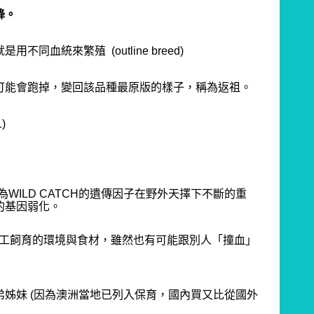
降。
就是用不同血統來繁殖
(
outline breed)
可能會跑掉，變回該品種最原版的樣子，稱為返祖。
)
WILD CATCH的遺傳因子在野外天擇下不斷的重
的基因弱化。
人工飼育的環境與食材，雖然也有可能跟別人「撞血」
姊妹 (因為澳洲當地已列入保育，國內買又比從國外