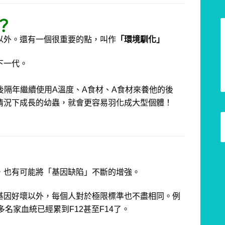
？
以外。
還有一個很重要的點，叫作
「環境馴化」
下一代。
後隔年繼續使用
A
溫度、
A
食材、
A
食材來養他的後
情況下成長的幼蟲，就會更容易羽化成大型個體！
，也有可能將「基因缺陷」不斷的增強。
基因好壞以外，
每個人對於極限標準也不盡相同。
例
多名家血統已經累到F12甚至F14了。