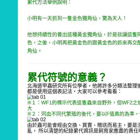
累代方法舉例說明：
小明有一天抓到一隻金色獨角仙，驚為天人！
他想持續性的養出這種黃金獨角仙，於是就讓這隻
色，之後，小明再把黃金色的跟黃金色的抓來再交
角仙。
累代符號的意義？
北海道甲蟲研究所有位學者，他將許多分類法整理
都是使用這個表記法，大家可以參考看看：
※
１：
WF1
的標示代表這隻蟲來自野外，但
WF2
之
大
※
２：同血不同代繁殖的後代，要以
F
值高的為準
由於蟲可能會經由交換、買賣、贈送而易主，要是
亂，
所以清楚的紀錄累代資訊是飼育家應盡的責任