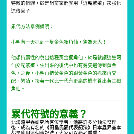
特徵的個體，於是飼育家們就用「近親繁殖」來強化
遺傳因子
累代方法舉例說明：
小明有一天抓到一隻金色獨角仙，驚為天人！
他想持續性的養出這種黃金獨角仙，於是就讓這隻阿
仙交配繁殖，生出來的後代中也有幾隻遺傳到黃金
色，之後，小明再把黃金色的跟黃金色的抓來再交
配、繁殖，接著一代比一代有更高的機率養出黃金獨
角仙。
累代符號的意義？
北海道甲蟲研究所有位學者，他將許多分類法整理
後，成為有名的
《
田畠氏累代
表記法
》
日本蟲界基本
都是使用這個表記法，大家可以參考看看：