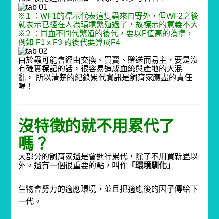
※
１：
WF1
的標示代表這隻蟲來自野外，但
WF2
之後
就表示已經在人為環境繁殖過了，故標示的意義不大
※
２：同血不同代繁殖的後代，要以
F
值高的為準，
例如
F1 x F3
的後代要算成
F4
由於蟲可能會經由交換、買賣、贈送而易主，要是沒
有確實標記的話，很容易造成血統與產地的大混
亂，
所以清楚的紀錄累代資訊是飼育家應盡的責任
喔！
沒特徵的就不用累代了
嗎？
大部分的飼育家還是會進行累代，除了不用買新蟲以
外。
還有一個很重要的點，叫作
「環境馴化」
生物會努力的適應環境，並且把適應後的因子傳給下
一代。