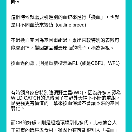
降。
這個時候就需要引進別的血統來進行
「換血」，
也就
是用不同血統來繁殖
(
outline breed)
不過換血完因為基因重組過，累出來較特別的表徵可
能會跑掉，變回該品種最原版的樣子，稱為返祖。
換血過的蟲，則是重新標示為F1 (或是CBF1、WF1)
有時飼育家會特別強調野生蟲(WD)，
因為許多人認為
WILD CATCH的遺傳因子在野外天擇下不斷的重組，
是更強更有價值的，
拿來換血保證不會讓本來的基因
弱化。
而CB的好處，則是經過環境馴化多代，比較適合人
工飼育的環境與食材，雖然也有可能跟別人「撞血」