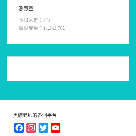
瀏覽量
本日人氣：373
總瀏覽量：11,242,702
黑貓老師的各個平台
Fa
In
T
Yo