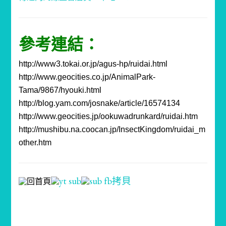
參考連結：
http://www3.tokai.or.jp/agus-hp/ruidai.html
http://www.geocities.co.jp/AnimalPark-
Tama/9867/hyouki.html
http://blog.yam.com/josnake/article/16574134
http://www.geocities.jp/ookuwadrunkard/ruidai.htm
http://mushibu.na.coocan.jp/InsectKingdom/ruidai_m
other.htm