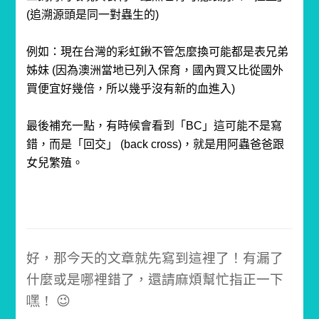
(追溯源頭是同一對蟲生的)
例如：現在台灣的彩虹鍬不管怎麼換可能都是表兄弟
姊妹 (因為澳洲當地已列入保育，國內買又比從國外
買便宜好幾倍，所以幾乎沒有新的血進入)
最後補充一點，有時候會看到「BC」這可能不是寫
錯，而是「回交」 (back cross)，
就是用阿蟲爸爸跟
女兒繁殖。
好，那今天的文章就先寫到這裡了！
有漏了
什麼或是哪裡錯了，還請麻煩幫忙指正一下
嘿！ 😉