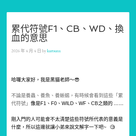
累代符號F1、CB、WD、換
血的意思
2026 年 4 月 4 日
by
kurtsunx
哈囉大家好，我是黑貓老師～😎
不論是養蟲、養魚、養蜥蜴，有時候會看到這些「累
代符號」
像是F1、F0、WILD、WF、CB之類的 ……
剛入門的人可能會不太清楚這些符號所代表的意義是
什麼，所以這邊就讓小弟來說文解字一下吧~
🧐