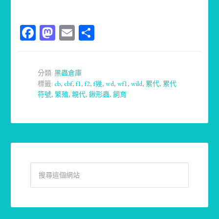
Facebook
Mastodon
Email
分
享
分類:
黑蟲倉庫
標籤:
cb
,
cbf
,
f1
,
f2
,
f幾
,
wd
,
wf1
,
wild
,
累代
,
累代
符號
,
繁殖
,
親代
,
鍬形蟲
,
飼育