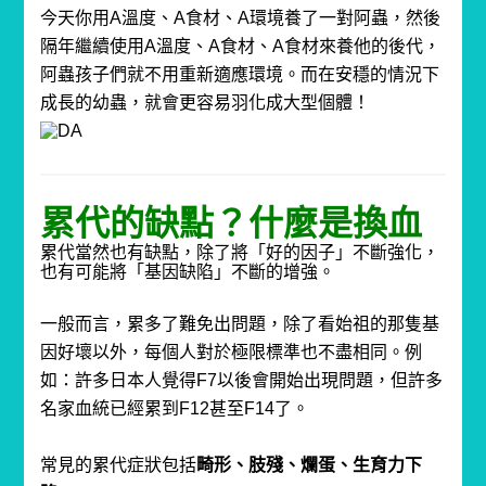
今天你用
A
溫度、
A
食材、
A
環境養了一對阿蟲，
然後
隔年繼續使用
A
溫度、
A
食材、
A
食材來養他的後代，
阿蟲孩子們就不用重新適應環境。
而在安穩的情況下
成長的幼蟲，就會更容易羽化成大型個體！
累代的缺點？什麼是換血
累代當然也有缺點，除了將「好的因子」不斷強化，
也有可能將「基因缺陷」不斷的增強。
一般而言，累多了難免出問題，
除了看始祖的那隻基
因好壞以外，
每個人對於極限標準也不盡相同。
例
如：許多日本人覺得F7
以後會開始出現問題，
但許多
名家血統已經累到F12甚至F14了。
常見的累代症狀包括
畸形、肢殘、爛蛋、生育力下