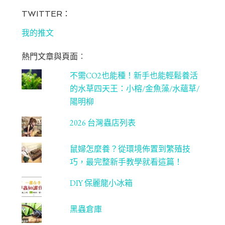
ce
st
wi
u
bo
ag
tt
T
TWITTER：
ok
ra
er
u
我的推文
m
be
熱門文章與頁面︰
C
不需CO2也能種！新手也能輕鬆養活
ha
的水草四天王：小榕/金魚藻/水蘊草/
n
陽明柳
ne
2026 台灣蟲店列表
l
鼠婦怎麼養？從環境佈置到繁殖技
巧，最完整新手教學就看這篇！
DIY 保麗龍小冰箱
黑蟲倉庫