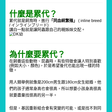
什麼是累代？
累代就是飼育時，進行
「同血統繁殖」
( inline breed
/
インラインブリード
)
講白一點就是讓阿蟲跟自己的親姊妹交配。
為什麼要累代？
在飼養這些動物、昆蟲時，有些特徵會讓人特別喜歡
(
例如大小、顏色
)
，於是希望後代也能出現一樣的特
徵。
用人類舉例就像是
200cm
男生跟
180cm
女生結婚，他
們的孩子通常身高也會很高，所以想要小孩身高很高
就要盡量找很高的另一半。
但是，基因重新組合會有突變的可能、或是找不到同