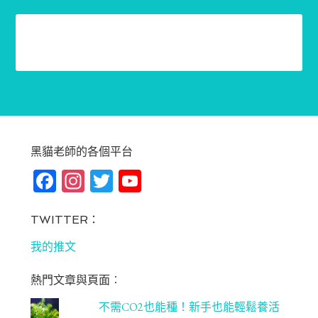
黑貓老師的各個平台
Fa
In
T
Yo
ce
st
wi
u
bo
ag
tt
T
TWITTER：
ok
ra
er
u
我的推文
m
be
熱門文章與頁面︰
C
不需CO2也能種！新手也能輕鬆養活
ha