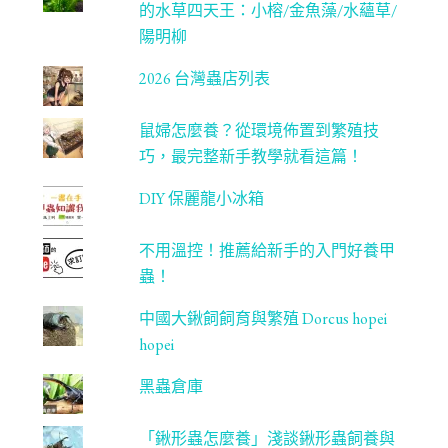
的水草四天王：小榕/金魚藻/水蘊草/
n
陽明柳
ne
2026 台灣蟲店列表
l
鼠婦怎麼養？從環境佈置到繁殖技
巧，最完整新手教學就看這篇！
DIY 保麗龍小冰箱
不用溫控！推薦給新手的入門好養甲
蟲！
中國大鍬飼飼育與繁殖 Dorcus hopei
hopei
黑蟲倉庫
「鍬形蟲怎麼養」淺談鍬形蟲飼養與