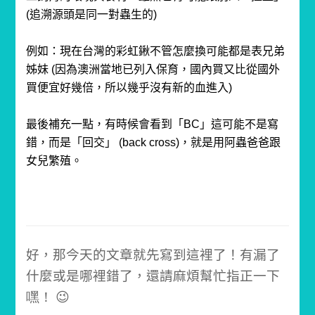
(追溯源頭是同一對蟲生的)
例如：現在台灣的彩虹鍬不管怎麼換可能都是表兄弟
姊妹 (因為澳洲當地已列入保育，國內買又比從國外
買便宜好幾倍，所以幾乎沒有新的血進入)
最後補充一點，有時候會看到「BC」這可能不是寫
錯，而是「回交」 (back cross)，
就是用阿蟲爸爸跟
女兒繁殖。
好，那今天的文章就先寫到這裡了！
有漏了
什麼或是哪裡錯了，還請麻煩幫忙指正一下
嘿！ 😉