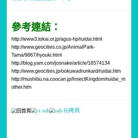
參考連結：
http://www3.tokai.or.jp/agus-hp/ruidai.html
http://www.geocities.co.jp/AnimalPark-
Tama/9867/hyouki.html
http://blog.yam.com/josnake/article/16574134
http://www.geocities.jp/ookuwadrunkard/ruidai.htm
http://mushibu.na.coocan.jp/InsectKingdom/ruidai_m
other.htm