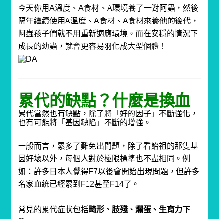
今天你用
A
溫度、
A
食材、
A
環境養了一對阿蟲，
然後
隔年繼續使用
A
溫度、
A
食材、
A
食材來養他的後代，
阿蟲孩子們就不用重新適應環境。
而在安穩的情況下
成長的幼蟲，就會更容易羽化成大型個體！
累代的缺點？什麼是換血
累代當然也有缺點，除了將「好的因子」不斷強化，
也有可能將「基因缺陷」不斷的增強。
一般而言，累多了難免出問題，
除了看始祖的那隻基
因好壞以外，
每個人對於極限標準也不盡相同。
例
如：許多日本人覺得F7
以後會開始出現問題，
但許多
名家血統已經累到F12甚至F14了。
常見的累代症狀包括
畸形、肢殘、爛蛋、生育力下