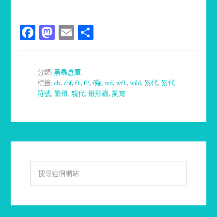
Facebook
Mastodon
Email
分
享
分類:
黑蟲倉庫
標籤:
cb
,
cbf
,
f1
,
f2
,
f幾
,
wd
,
wf1
,
wild
,
累代
,
累代
符號
,
繁殖
,
親代
,
鍬形蟲
,
飼育