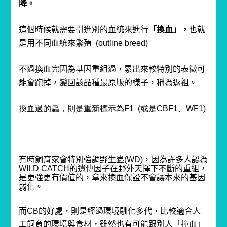
降。
這個時候就需要引進別的血統來進行
「換血」，
也就
是用不同血統來繁殖
(
outline breed)
不過換血完因為基因重組過，累出來較特別的表徵可
能會跑掉，變回該品種最原版的樣子，稱為返祖。
換血過的蟲，則是重新標示為F1 (或是CBF1、WF1)
有時飼育家會特別強調野生蟲(WD)，
因為許多人認為
WILD CATCH的遺傳因子在野外天擇下不斷的重組，
是更強更有價值的，
拿來換血保證不會讓本來的基因
弱化。
而CB的好處，則是經過環境馴化多代，比較適合人
工飼育的環境與食材，雖然也有可能跟別人「撞血」