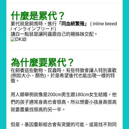
什麼是累代？
累代就是飼育時，進行
「同血統繁殖」
( inline breed
/
インラインブリード
)
講白一點就是讓阿蟲跟自己的親姊妹交配。
為什麼要累代？
在飼養這些動物、昆蟲時，有些特徵會讓人特別喜歡
(
例如大小、顏色
)
，於是希望後代也能出現一樣的特
徵。
用人類舉例就像是
200cm
男生跟
180cm
女生結婚，他
們的孩子通常身高也會很高，所以想要小孩身高很高
就要盡量找很高的另一半。
但是，基因重新組合會有突變的可能、或是找不到同