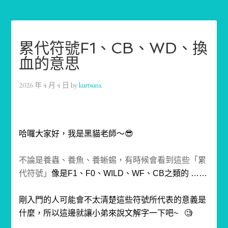
累代符號F1、CB、WD、換
血的意思
2026 年 4 月 4 日
by
kurtsunx
哈囉大家好，我是黑貓老師～😎
不論是養蟲、養魚、養蜥蜴，有時候會看到這些「累
代符號」
像是F1、F0、WILD、WF、CB之類的 ……
剛入門的人可能會不太清楚這些符號所代表的意義是
什麼，所以這邊就讓小弟來說文解字一下吧~
🧐