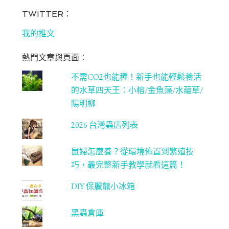
ce
st
wi
u
bo
ag
tt
T
TWITTER：
ok
ra
er
u
我的推文
m
be
熱門文章與頁面︰
C
不需CO2也能種！新手也能輕鬆養活
ha
的水草四天王：小榕/金魚藻/水蘊草/
n
陽明柳
ne
2026 台灣蟲店列表
l
鼠婦怎麼養？從環境佈置到繁殖技
巧，最完整新手教學就看這篇！
DIY 保麗龍小冰箱
黑蟲倉庫