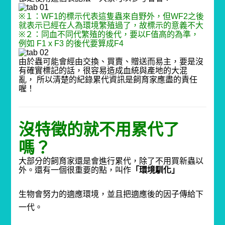
※
１：
WF1
的標示代表這隻蟲來自野外，但
WF2
之後
就表示已經在人為環境繁殖過了，故標示的意義不大
※
２：同血不同代繁殖的後代，要以
F
值高的為準，
例如
F1 x F3
的後代要算成
F4
由於蟲可能會經由交換、買賣、贈送而易主，要是沒
有確實標記的話，很容易造成血統與產地的大混
亂，
所以清楚的紀錄累代資訊是飼育家應盡的責任
喔！
沒特徵的就不用累代了
嗎？
大部分的飼育家還是會進行累代，除了不用買新蟲以
外。
還有一個很重要的點，叫作
「環境馴化」
生物會努力的適應環境，並且把適應後的因子傳給下
一代。