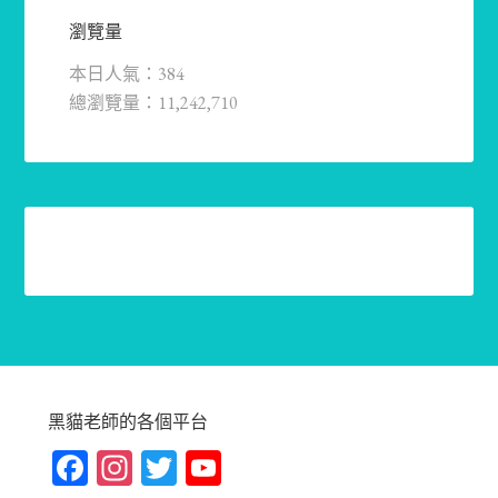
瀏覽量
本日人氣：384
總瀏覽量：11,242,710
黑貓老師的各個平台
Fa
In
T
Yo