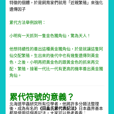
特徵的個體，於是飼育家們就用「近親繁殖」來強化
遺傳因子
累代方法舉例說明：
小明有一天抓到一隻金色獨角仙，驚為天人！
他想持續性的養出這種黃金獨角仙，於是就讓這隻阿
仙交配繁殖，生出來的後代中也有幾隻遺傳到黃金
色，之後，小明再把黃金色的跟黃金色的抓來再交
配、繁殖，接著一代比一代有更高的機率養出黃金獨
角仙。
累代符號的意義？
北海道甲蟲研究所有位學者，他將許多分類法整理
後，成為有名的
《
田畠氏累代
表記法
》
日本蟲界基本
都是使用這個表記法，大家可以參考看看：