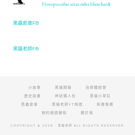
Prosopocoilus astacoides blanchardi
黑蟲倉庫FB
黑貓老師FB
小故事
黑貓開箱
自媒體經營
歷史說書
神話懶人包
黑貓小草缸
黑蟲倉庫
黑貓老師YT頻道
新書推薦
預約頻道健檢
關於我
COPYRIGHT © 2026 · 黑貓老師 ALL RIGHTS RESERVED.