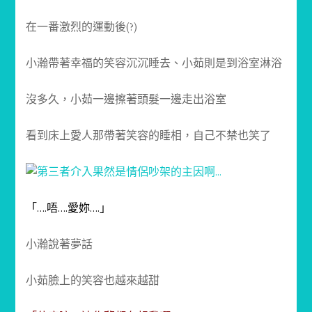
在一番激烈的運動後(?)
小瀚帶著幸福的笑容沉沉睡去、小茹則是到浴室淋浴
沒多久，小茹一邊擦著頭髮一邊走出浴室
看到床上愛人那帶著笑容的睡相，自己不禁也笑了
「….唔….愛妳….」
小瀚說著夢話
小茹臉上的笑容也越來越甜