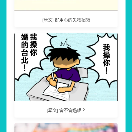
[笨文] 好用心的失物招領
[笨文] 會不會過呢？