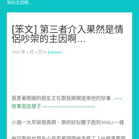
架的主因啊…
[笨文] 第三者介入果然是情
侶吵架的主因啊…
2026 年 4 月 4 日
by
kurtsunx
我黑著眼圈的朋友正在跟我娓娓道來他的慘事…
===
故事是這樣子 ===================
小瀚一大早就很高興，樂的好似騾子跑到300k/s一樣
他可愛的女朋友小茹歪著頭問他怎麼了？什麼事那麼