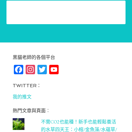
黑貓老師的各個平台
Fa
In
T
Yo
ce
st
wi
u
bo
ag
tt
T
TWITTER：
ok
ra
er
u
我的推文
m
be
熱門文章與頁面︰
C
不需CO2也能種！新手也能輕鬆養活
ha
的水草四天王：小榕/金魚藻/水蘊草/