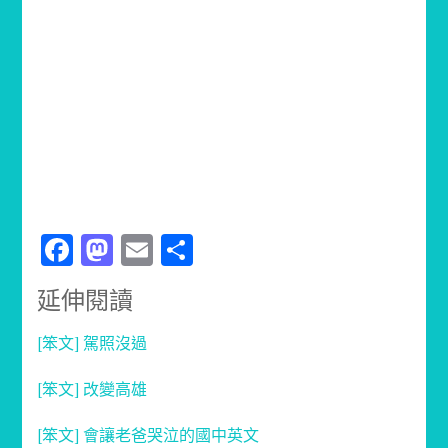
Facebook
Mastodon
Email
分
享
延伸閱讀
[笨文] 駕照沒過
[笨文] 改變高雄
[笨文] 會讓老爸哭泣的國中英文