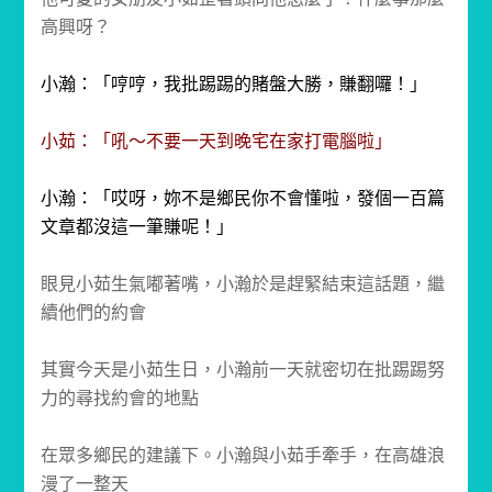
高興呀？
小瀚：「哼哼，我批踢踢的賭盤大勝，賺翻囉！」
小茹：「吼～不要一天到晚宅在家打電腦啦」
小瀚：「哎呀，妳不是鄉民你不會懂啦，發個一百篇
文章都沒這一筆賺呢！」
眼見小茹生氣嘟著嘴，小瀚於是趕緊結束這話題，繼
續他們的約會
其實今天是小茹生日，小瀚前一天就密切在批踢踢努
力的尋找約會的地點
在眾多鄉民的建議下。小瀚與小茹手牽手，在高雄浪
漫了一整天