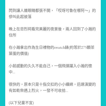
閃到讓人連眼睛都張不開，「哎呀可魯在哪阿～」的
慘叫此起彼落
晚上在忠烈祠看完美麗的夜景後，兩人回到了小瀚的
住所
在小瀚拿出作為生日禮物的swatch錶(約等於275顆茶
葉蛋的價值)
小茹感動的久久不能自己，一個飛撲躍入小瀚的懷
中…
很快的，原本只是十指交扣的小小纏綿，迅速演變的
有如乾柴遇上烈火，一發不可收拾…
(以下兒童不宜)