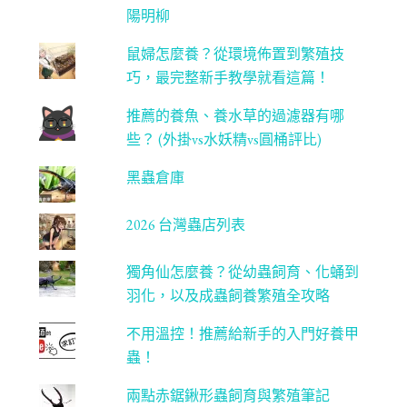
n
陽明柳
ne
鼠婦怎麼養？從環境佈置到繁殖技
l
巧，最完整新手教學就看這篇！
推薦的養魚、養水草的過濾器有哪
些？ (外掛vs水妖精vs圓桶評比)
黑蟲倉庫
2026 台灣蟲店列表
獨角仙怎麼養？從幼蟲飼育、化蛹到
羽化，以及成蟲飼養繁殖全攻略
不用溫控！推薦給新手的入門好養甲
蟲！
兩點赤鋸鍬形蟲飼育與繁殖筆記