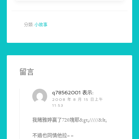
分類:
小故事
留言
q78562001
表示:
2008 年 8 月 15 日上午
11:53
我賭雅婷贏了720塊耶&gt;/////&lt;
不過也同情他拉= =