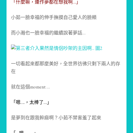
「什麼嘛，連作夢都在想我啊…」
小茹一臉幸福的伸手撫摸自己愛人的臉頰
而小瀚也一臉幸福的繼續說著夢話…
一切看起來都那麼美好，全世界彷彿只剩下兩人的存
在
就在這個moment …
「嗯….，太棒了…」
是夢到在跟我幹麻啊？小茹不禁害羞了起來