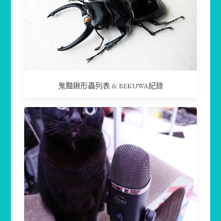
鬼豔鍬形蟲列表 & BEKUWA紀錄