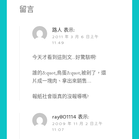
留言
路人
表示:
2011 年 3 月 6 日上午
11:49
今天才看到這則文…好驚駭啊!
誰的&quot;鳥蛋&quot;被剁了，還
片成一塊肉、拿出來銷售….
報紙社會版真的沒報導嗎?
ray801114
表示:
2009 年 11 月 2 日上午
11:07