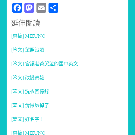
Facebook
Mastodon
Email
分
享
延伸閱讀
[惡搞] MIZUNO
[笨文] 駕照沒過
[笨文] 會讓老爸哭泣的國中英文
[笨文] 改變高雄
[笨文] 洗衣回憶錄
[笨文] 滑鼠壞掉了
[笨文] 好名字！
[惡搞] MIZUNO