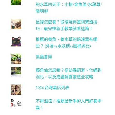
ha
的水草四天王：小榕/金魚藻/水蘊草/
n
陽明柳
ne
鼠婦怎麼養？從環境佈置到繁殖技
l
巧，最完整新手教學就看這篇！
推薦的養魚、養水草的過濾器有哪
些？ (外掛vs水妖精vs圓桶評比)
黑蟲倉庫
獨角仙怎麼養？從幼蟲飼育、化蛹到
羽化，以及成蟲飼養繁殖全攻略
2026 台灣蟲店列表
不用溫控！推薦給新手的入門好養甲
蟲！