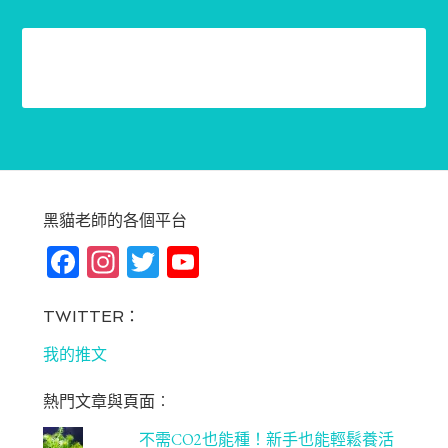
黑貓老師的各個平台
Fa
In
T
Yo
ce
st
wi
u
bo
ag
tt
T
TWITTER：
ok
ra
er
u
我的推文
m
be
熱門文章與頁面︰
C
不需CO2也能種！新手也能輕鬆養活