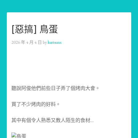
[惡搞] 鳥蛋
2026 年 4 月 4 日
by
kurtsunx
聽說阿俊他們前些日子弄了個烤肉大會。
買了不少烤肉的好料。
其中有個令人熟悉又教人陌生的食材…