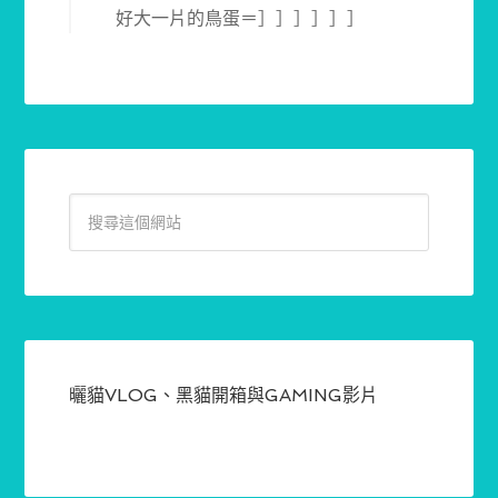
好大一片的鳥蛋＝］］］］］］
曬貓VLOG、黑貓開箱與GAMING影片