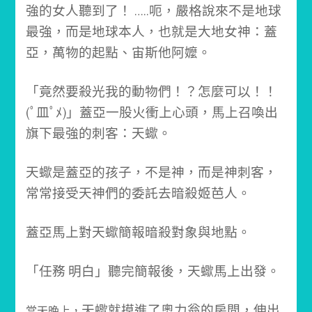
強的女人聽到了！ …..
呃，嚴格說來不是地球
最強，而是地球本人，也就是大地女神：蓋
亞，萬物的起點、宙斯他阿嬤。
「竟然要殺光我的動物們！？怎麼可以！！
(ﾟ皿ﾟﾒ)」
蓋亞一股火衝上心頭，馬上召喚出
旗下最強的刺客：天蠍。
天蠍是蓋亞的孩子，不是神，而是神刺客，
常常接受天神們的委託去暗殺姬芭人。
蓋亞馬上對天蠍簡報暗殺對象與地點。
「任務 明白」聽完簡報後，
天蠍馬上出發。
天蠍就摸進了奧力翁的房間，
伸出
當天晚上，