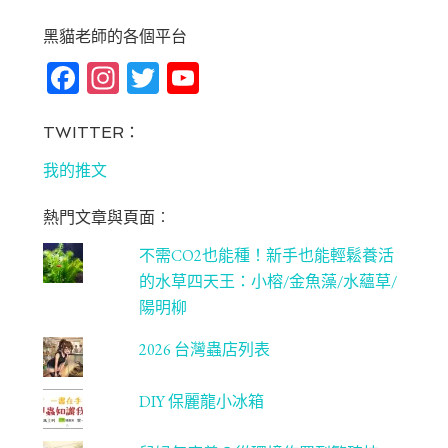
黑貓老師的各個平台
Fa
In
T
Yo
ce
st
wi
u
bo
ag
tt
T
TWITTER：
ok
ra
er
u
我的推文
m
be
熱門文章與頁面︰
C
不需CO2也能種！新手也能輕鬆養活
ha
的水草四天王：小榕/金魚藻/水蘊草/
n
陽明柳
ne
2026 台灣蟲店列表
l
DIY 保麗龍小冰箱