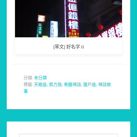
[笨文] 好名字 II
分類:
未分類
標籤:
天蠍座
,
奧力翁
,
希臘神話
,
獵戶座
,
神話故
事