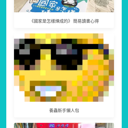
《國家是怎樣煉成的》 簡易讀書心得
養蟲新手懶人包