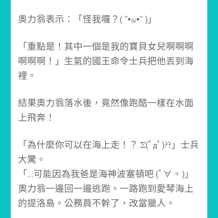
奧力翁表示：「怪我囉？( ˘•ω•˘ )」
「重點是！其中一個是我的寶貝女兒啊啊啊
啊啊啊！」
生氣的國王命令士兵把他丟到海
裡。
結果奧力翁落水後，竟然像跑酷一樣在水面
上飛奔！
「為什麼你可以在海上走！？ Σ(ﾟдﾟ)??」士兵
大驚。
「…可能因為我爸是海神波塞頓吧 (ﾟ∀。)」
奧力翁一邊回一邊逃跑。
一路跑到愛琴海上
的提洛島。
公務員不幹了，改當獵人。