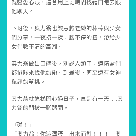
就變愛心眼，還會用上班時間找藉口跑去跟
他聊天。
下班後，奧力翁也樂意將老練的棒棒與少女
們分享，一夜接一夜，腰不停的扭，帶給少
女們數不清的高潮。
奧力翁做出口碑後，別說人類了，連精靈們
都排隊來找他約砲。
到最後，甚至還有女神
私訊約單挑。
奧力翁就這樣開心過日子，
直到有一天……
奧
力翁的門被一腳踹開。
『碰！』
「奧力翁！你這渾蛋！出來面對！！！」
奧