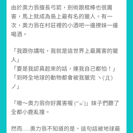
由於奧力翁擅長弓箭，劍術跟棍棒也很厲
害，馬上就成為島上最有名的獵人。
有一
次，奧力翁在村莊裡的小酒吧一邊撩妹一邊
喝酒。
「我跟你講啦，我就是這世界上最厲害的獵
人」
「要是我認真起來的話，連我自己都怕！」
「到時全地球的動物都會被我獵完 ヽ(`Д´)
ノ」
「嗷～奧力翁你好厲害喔 (*´ω`)」妹子
們聽了
全都小鹿亂撞。
然而……
奧力翁不知道的是，這句話被地球最