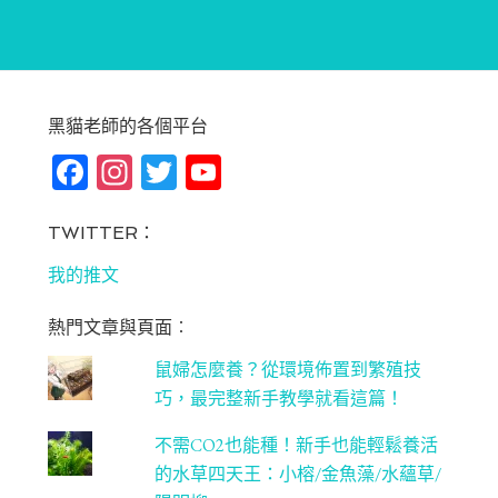
黑貓老師的各個平台
Fa
In
T
Yo
ce
st
wi
u
bo
ag
tt
T
TWITTER：
ok
ra
er
u
我的推文
m
be
熱門文章與頁面︰
C
鼠婦怎麼養？從環境佈置到繁殖技
ha
巧，最完整新手教學就看這篇！
n
不需CO2也能種！新手也能輕鬆養活
ne
的水草四天王：小榕/金魚藻/水蘊草/
l