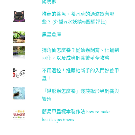
陽明柳
推薦的養魚、養水草的過濾器有哪
些？ (外掛vs水妖精vs圓桶評比)
黑蟲倉庫
獨角仙怎麼養？從幼蟲飼育、化蛹到
羽化，以及成蟲飼養繁殖全攻略
不用溫控！推薦給新手的入門好養甲
蟲！
「鍬形蟲怎麼養」淺談鍬形蟲飼養與
繁殖
簡易甲蟲標本製作法 how to make
beetle specimens