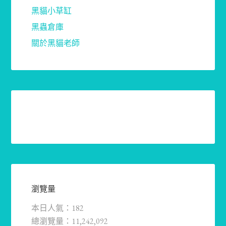
黑貓小草缸
黑蟲倉庫
關於黑貓老師
瀏覽量
本日人氣：182
總瀏覽量：11,242,092