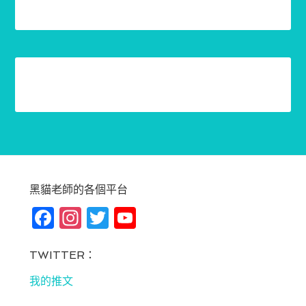
黑貓老師的各個平台
Fa
In
T
Yo
ce
st
wi
u
bo
ag
tt
T
TWITTER：
ok
ra
er
u
我的推文
m
be