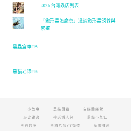
2026 台灣蟲店列表
「鍬形蟲怎麼養」淺談鍬形蟲飼養與
繁殖
黑蟲倉庫FB
黑貓老師FB
小故事
黑貓開箱
自媒體經營
歷史說書
神話懶人包
黑貓小草缸
黑蟲倉庫
黑貓老師YT頻道
新書推薦