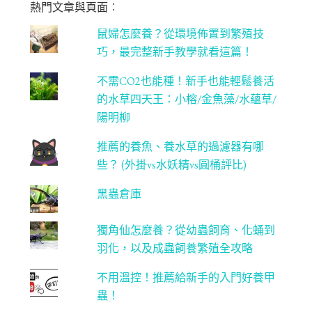
熱門文章與頁面︰
C
鼠婦怎麼養？從環境佈置到繁殖技
ha
巧，最完整新手教學就看這篇！
n
不需CO2也能種！新手也能輕鬆養活
ne
的水草四天王：小榕/金魚藻/水蘊草/
l
陽明柳
推薦的養魚、養水草的過濾器有哪
些？ (外掛vs水妖精vs圓桶評比)
黑蟲倉庫
獨角仙怎麼養？從幼蟲飼育、化蛹到
羽化，以及成蟲飼養繁殖全攻略
不用溫控！推薦給新手的入門好養甲
蟲！