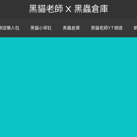
黑貓老師 X 黑蟲倉庫
神話懶人包
黑貓小草缸
黑蟲倉庫
黑貓老師YT頻道