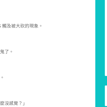
G 觸及被大砍的現象。
鬼了。
。
麼沒感覺？」