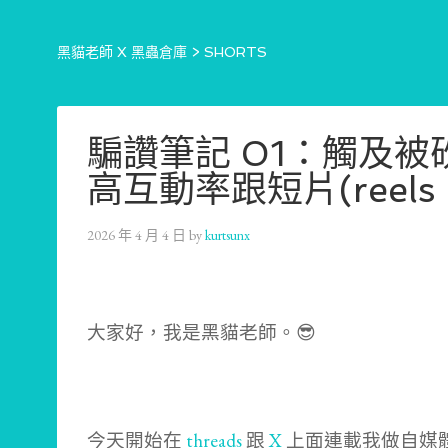
黑貓老師 X 黑蟲倉庫
>
SHORTS
騙讚筆記 01：觸及
高互動率跟短片(reels
2026 年 4 月 4 日
by
kurtsunx
大家好，我是黑貓老師。😎
今天開始在
threads
跟
X
上面連載我做自媒