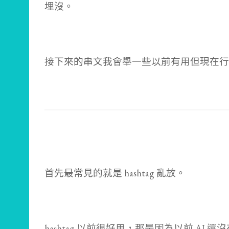
埋沒。
接下來的串文我會舉一些以前有用但現在行
首先最常見的就是 hashtag 亂放。
hashtag 以前很好用，那是因為以前 AI 還