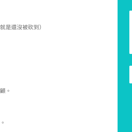
就是還沒被砍到）
顧。
。