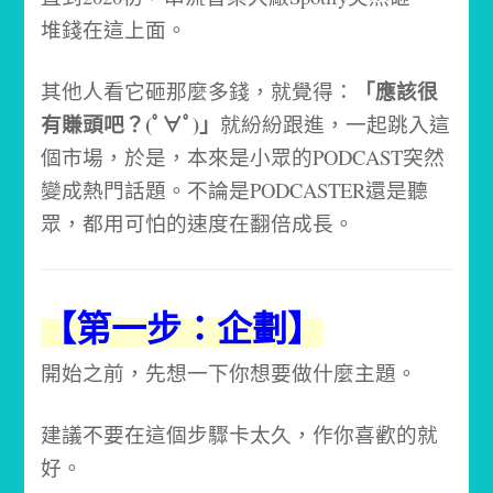
堆錢在這上面。
「應該很
其他人看它砸那麼多錢，就覺得：
有賺頭吧？(ﾟ∀ﾟ)」
就紛紛跟進，一起跳入這
個市場，於是，本來是小眾的PODCAST突然
變成熱門話題。不論是PODCASTER還是聽
眾，都用可怕的速度在翻倍成長。
【第一步：企劃】
開始之前，先想一下你想要做什麼主題。
建議不要在這個步驟卡太久，作你喜歡的就
好。