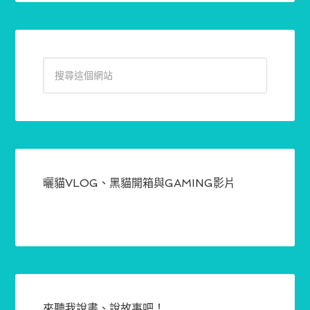
曬貓VLOG、黑貓開箱與GAMING影片
來聽我說書、說故事吧！