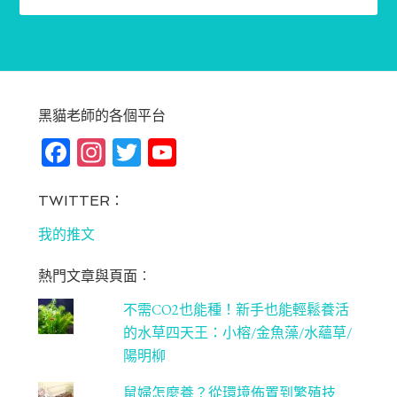
黑貓老師的各個平台
Fa
In
T
Yo
ce
st
wi
u
bo
ag
tt
T
TWITTER：
ok
ra
er
u
我的推文
m
be
熱門文章與頁面︰
C
不需CO2也能種！新手也能輕鬆養活
ha
的水草四天王：小榕/金魚藻/水蘊草/
n
陽明柳
ne
鼠婦怎麼養？從環境佈置到繁殖技