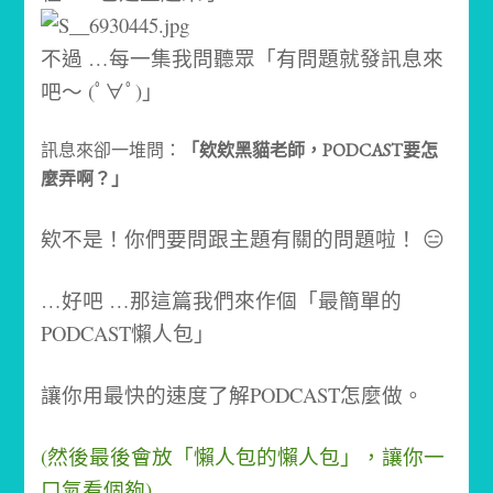
不過 …每一集我問聽眾「有問題就發訊息來
吧～ (ﾟ∀ﾟ)」
訊息來卻一堆問：
「欸欸黑貓老師，PODCAST要怎
麼弄啊？」
欸不是！你們要問跟主題有關的問題啦！ 😑
…好吧 …那這篇我們來作個「最簡單的
PODCAST懶人包」
讓你用最快的速度了解PODCAST怎麼做。
(然後最後會放「懶人包的懶人包」，讓你一
口氣看個夠)