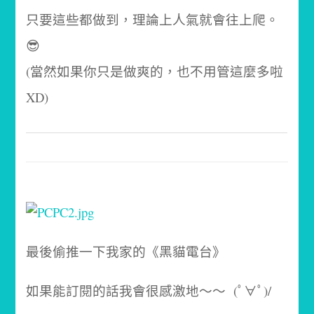
只要這些都做到，理論上人氣就會往上爬。
😎
(當然如果你只是做爽的，也不用管這麼多啦
XD)
最後偷推一下我家的《黑貓電台》
如果能訂閱的話我會很感激地～～
(ﾟ∀ﾟ)/