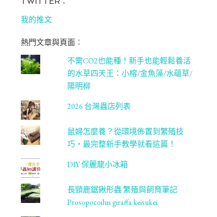
bo
ag
tt
T
TWITTER：
ok
ra
er
u
我的推文
m
be
熱門文章與頁面︰
C
不需CO2也能種！新手也能輕鬆養活
ha
的水草四天王：小榕/金魚藻/水蘊草/
n
陽明柳
ne
2026 台灣蟲店列表
l
鼠婦怎麼養？從環境佈置到繁殖技
巧，最完整新手教學就看這篇！
DIY 保麗龍小冰箱
長頸鹿鋸鍬形蟲 繁殖與飼育筆記
Prosopocoilus giraffa keisukei