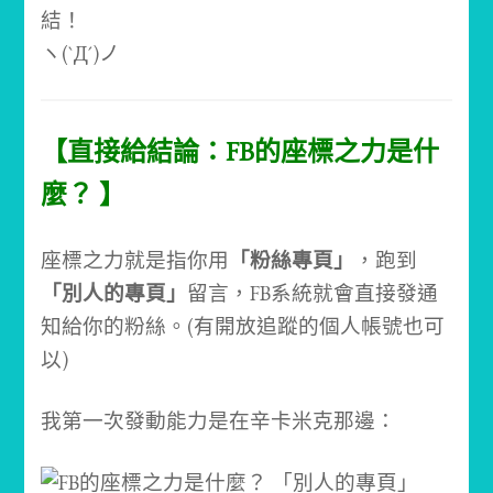
結！
ヽ(`Д´)ノ
【直接給結論：FB的座標之力是什
麼？ 】
座標之力就是指你用
「粉絲專頁」
，跑到
「別人的專頁」
留言，FB系統就會直接發通
知給你的粉絲。(有開放追蹤的個人帳號也可
以)
我第一次發動能力是在辛卡米克那邊：