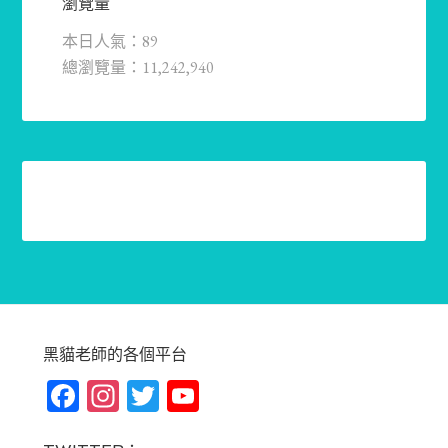
瀏覽量
本日人氣：89
總瀏覽量：11,242,940
黑貓老師的各個平台
Fa
In
T
Yo
ce
st
wi
u