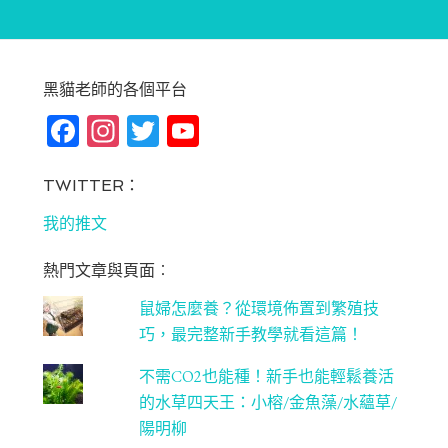
黑貓老師的各個平台
Fa
In
T
Yo
ce
st
wi
u
bo
ag
tt
T
TWITTER：
ok
ra
er
u
我的推文
m
be
熱門文章與頁面︰
C
鼠婦怎麼養？從環境佈置到繁殖技
ha
巧，最完整新手教學就看這篇！
n
不需CO2也能種！新手也能輕鬆養活
ne
的水草四天王：小榕/金魚藻/水蘊草/
l
陽明柳