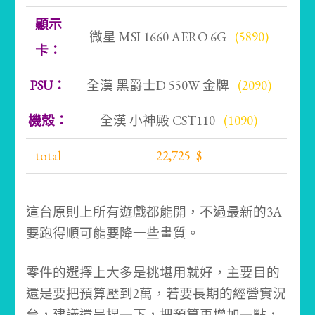
顯示
微星 MSI 1660 AERO 6G
(5890)
卡：
PSU：
全漢 黑爵士D 550W 金牌
(2090)
機殼：
全漢 小神殿 CST110
(1090)
total
22,725 $
這台原則上所有遊戲都能開，不過最新的3A
要跑得順可能要降一些畫質。
零件的選擇上大多是挑堪用就好，主要目的
還是要把預算壓到2萬，若要長期的經營實況
台，建議還是捏一下，把預算再增加一點，