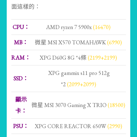
面這樣的：
CPU：
AMD ryzen 7 5900x
(16470)
MB：
微星 MSI X570 TOMAHAWK
(6990)
RAM：
XPG D60G 8G *4條
(2199+2199)
XPG gammix s11 pro 512g
SSD：
*2
(2099+2099)
顯示
微星 MSI 3070 Gaming X TRIO
(18500)
卡：
PSU：
XPG CORE REACTOR 650W
(2990)