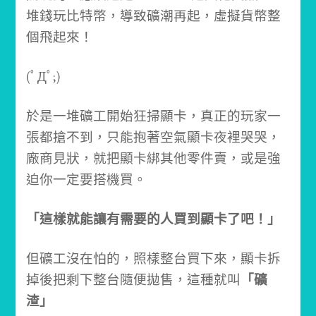
堆錢玩比特幣，導致礦潮再起，虛擬貨幣整
個飛起來！
(ﾟДﾟ;)
於是一堆礦工開始狂掃顯卡，真正的玩家一
張都搶不到，只能抱著空氣顯卡夜裡哭哭，
廠商見狀，就把顯卡綁其他零件賣，或是強
迫你一定要搭機買。
「這樣就能讓有需要的人買到顯卡了吧！」
但礦工沒在怕的，照樣整台買下來，顯卡拆
掉後把剩下整台隨便拋售，這種就叫
「礦
渣」