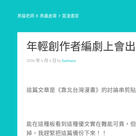
黑貓老師 X 黑蟲倉庫
>
當漫畫家
年輕創作者編劇上會出
2026 年 4 月 4 日
by
kurtsunx
這篇文章是《靠北台灣漫畫》的討論串剪貼
能在這種板看到這種優文實在難能可貴，但
掉，我趕緊把這篇備份下來！！