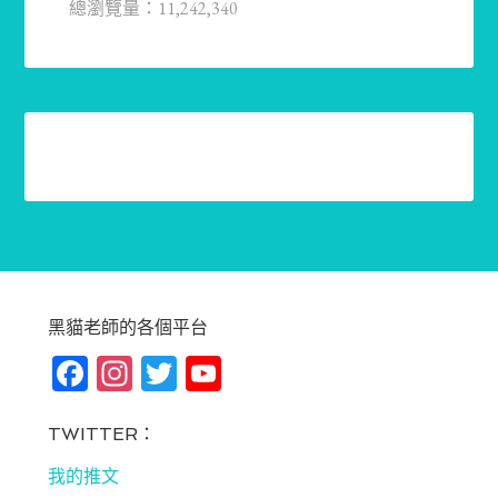
總瀏覽量：11,242,340
黑貓老師的各個平台
Fa
In
T
Yo
ce
st
wi
u
bo
ag
tt
T
TWITTER：
ok
ra
er
u
我的推文