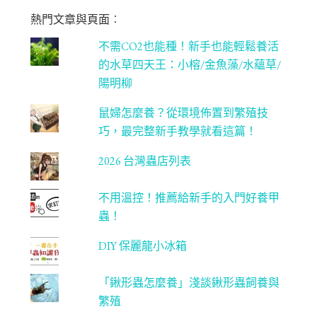
m
be
熱門文章與頁面︰
C
不需CO2也能種！新手也能輕鬆養活
ha
的水草四天王：小榕/金魚藻/水蘊草/
n
陽明柳
ne
鼠婦怎麼養？從環境佈置到繁殖技
l
巧，最完整新手教學就看這篇！
2026 台灣蟲店列表
不用溫控！推薦給新手的入門好養甲
蟲！
DIY 保麗龍小冰箱
「鍬形蟲怎麼養」淺談鍬形蟲飼養與
繁殖