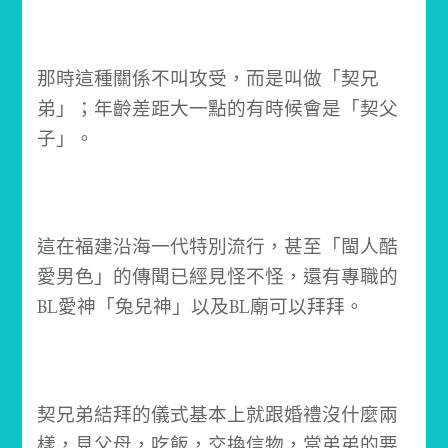
那時這種關係不叫攻受，而是叫做「契兄
弟」；
年齡差距大一點的有時候會是「契父
子」。
這在福建沿海一代特別流行，甚至「閩人酷
愛男色」的傳聞已經見怪不怪，還有專職的
BL愛神「兔兒神」以及BL廟可以拜拜。
契兄弟結拜的儀式基本上就跟婚禮沒什麼兩
樣，見父母，吃飯，交換信物，當弟弟的要