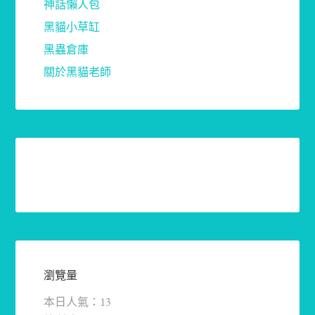
神話懶人包
黑貓小草缸
黑蟲倉庫
關於黑貓老師
瀏覽量
本日人氣：13