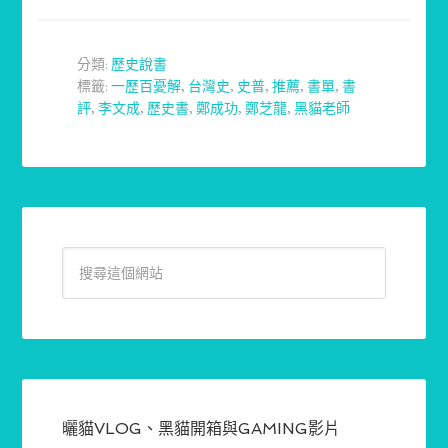
享
分類:
歷史說書
標籤:
一歷百憂解
,
台灣史
,
史普
,
推薦
,
書單
,
書
評
,
李文成
,
歷史書
,
鄭成功
,
鄭芝龍
,
黑貓老師
曬貓VLOG、黑貓開箱與GAMING影片