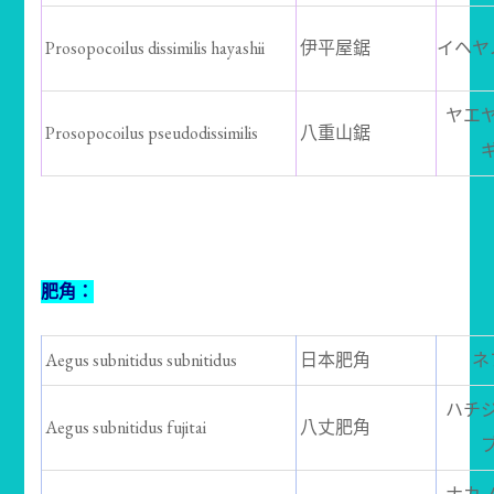
Prosopocoilus dissimilis hayashii
伊平屋鋸
イヘヤ
ヤエ
Prosopocoilus pseudodissimilis
八重山鋸
肥角：
Aegus subnitidus subnitidus
日本肥角
ネ
ハチ
Aegus subnitidus fujitai
八丈肥角