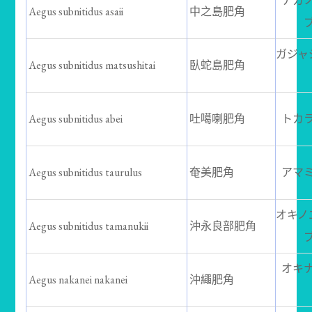
ナカ
Aegus subnitidus asaii
中之島肥角
ガジャ
Aegus subnitidus matsushitai
臥蛇島肥角
Aegus subnitidus abei
吐噶喇肥角
トカ
Aegus subnitidus taurulus
奄美肥角
アマ
オキノ
Aegus subnitidus tamanukii
沖永良部肥角
オキ
Aegus nakanei nakanei
沖繩肥角