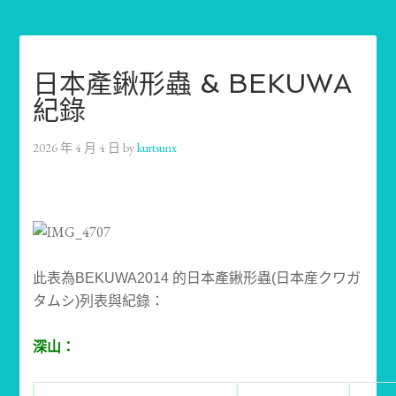
日本產鍬形蟲 & BEKUWA
紀錄
2026 年 4 月 4 日
by
kurtsunx
此表為BEKUWA2014 的日本產鍬形蟲(日本産クワガ
タムシ)列表與紀錄：
深山：