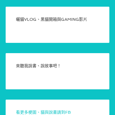
曬貓VLOG、黑貓開箱與GAMING影片
來聽我說書、說故事吧！
看更多梗圖、貓與說書請到FB