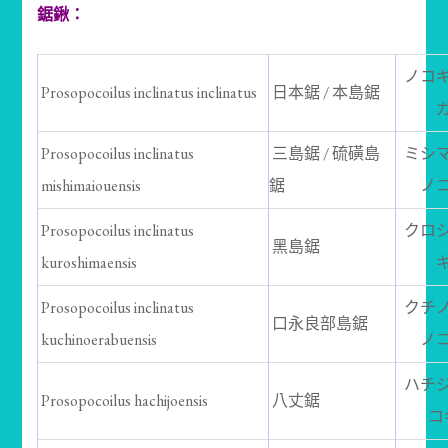
鋸鍬：
ノコ
Prosopocoilus inclinatus inclinatus
日本鋸 / 本島鋸
Prosopocoilus inclinatus
三島鋸 / 硫磺島
ミシ
mishimaiouensis
鋸
ノ
Prosopocoilus inclinatus
クロ
黑島鋸
kuroshimaensis
Prosopocoilus inclinatus
クチ
口永良部島鋸
kuchinoerabuensis
ノ
ハチ
Prosopocoilus hachijoensis
八丈鋸
コ