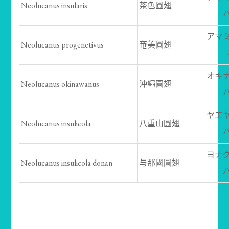
Neolucanus insularis
茶色圓翅
アマ
Neolucanus progenetivus
奄美圓翅
オキ
Neolucanus okinawanus
沖繩圓翅
ヤエ
Neolucanus insulicola
八重山圓翅
ヨナ
Neolucanus insulicola donan
与那國圓翅