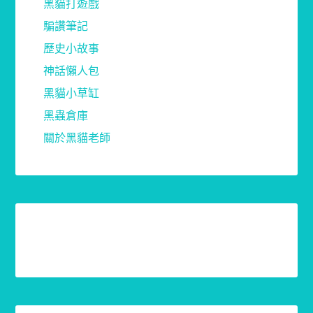
黑貓打遊戲
騙讚筆記
歷史小故事
神話懶人包
黑貓小草缸
黑蟲倉庫
關於黑貓老師