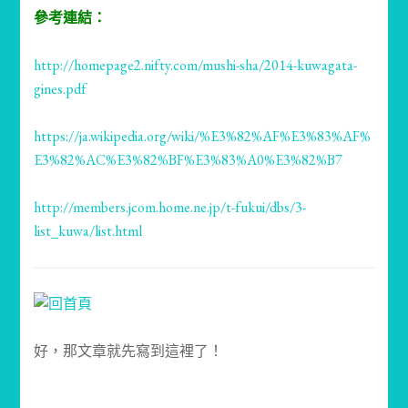
參考連結：
http://homepage2.nifty.com/mushi-sha/2014-kuwagata-
gines.pdf
https://ja.wikipedia.org/wiki/%E3%82%AF%E3%83%AF%
E3%82%AC%E3%82%BF%E3%83%A0%E3%82%B7
http://members.jcom.home.ne.jp/t-fukui/dbs/3-
list_kuwa/list.html
好，那文章就先寫到這裡了！