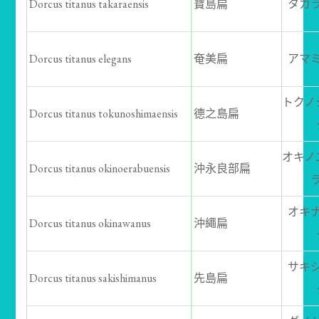
Dorcus titanus takaraensis
寶島扁
タカ
Dorcus titanus elegans
奄美扁
アマ
トクノ
Dorcus titanus tokunoshimaensis
德之島扁
オキノ
Dorcus titanus okinoerabuensis
沖永良部扁
オキ
Dorcus titanus okinawanus
沖繩扁
サキ
Dorcus titanus sakishimanus
先島扁