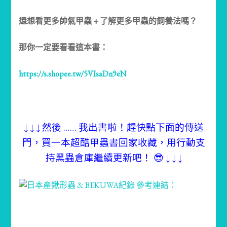
還想看更多帥氣甲蟲 + 了解更多甲蟲的飼養法嗎？
那你一定要看看這本書：
https://s.shopee.tw/5VIsaDn9eN
↓ ↓ ↓ 然後 …… 我出書啦！趕快點下面的傳送
門，買一本超酷甲蟲書回家收藏，用行動支
持黑蟲倉庫繼續更新吧！ 😎 ↓ ↓ ↓