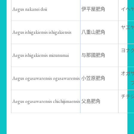
Aegus nakanei doii
伊平屋肥角
イヘ
ヤエ
Aegus ishigakiensis ishigakiensis
八重山肥角
ヨナ
Aegus ishigakiensis mizunumai
与那國肥角
オガ
Aegus ogasawarensis ogasawarensis
小笠原肥角
チチ
Aegus ogasawarensis chichijimaensis
父島肥角