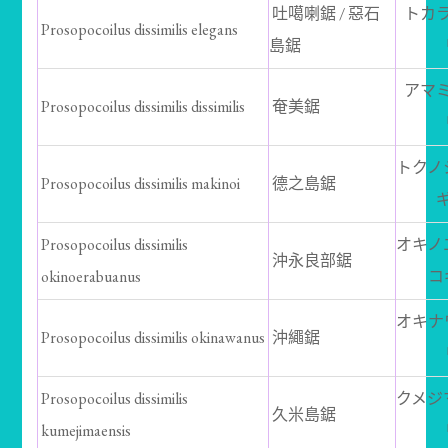
吐噶喇鋸 / 惡石
トカ
Prosopocoilus dissimilis elegans
島鋸
アマ
Prosopocoilus dissimilis dissimilis
奄美鋸
トクノ
Prosopocoilus dissimilis makinoi
德之島鋸
Prosopocoilus dissimilis
オキノ
沖永良部鋸
okinoerabuanus
コ
オキナ
Prosopocoilus dissimilis okinawanus
沖繩鋸
Prosopocoilus dissimilis
クメジ
久米島鋸
kumejimaensis