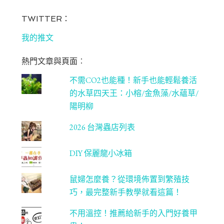
ce
st
wi
u
bo
ag
tt
T
TWITTER：
ok
ra
er
u
我的推文
m
be
熱門文章與頁面︰
C
不需CO2也能種！新手也能輕鬆養活
ha
的水草四天王：小榕/金魚藻/水蘊草/
n
陽明柳
ne
2026 台灣蟲店列表
l
DIY 保麗龍小冰箱
鼠婦怎麼養？從環境佈置到繁殖技
巧，最完整新手教學就看這篇！
不用溫控！推薦給新手的入門好養甲