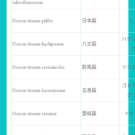
rubrofemoratus
Dorcus titanus pilifer
日本扁
ヒ
ハチ
Dorcus titanus hachijoensis
八丈扁
Dorcus titanus castanicolor
對馬扁
ツシ
ゴト
Dorcus titanus karasuyamai
五島扁
ク
Dorcus titanus tatsutai
壹岐扁
イキ