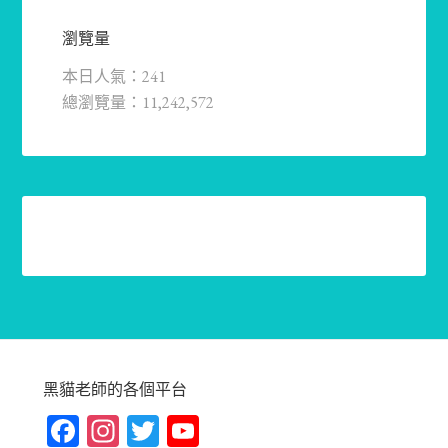
瀏覽量
本日人氣：241
總瀏覽量：11,242,572
黑貓老師的各個平台
Fa
In
T
Yo