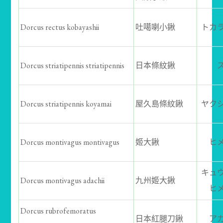
Dorcus rectus kobayashii
吐噶喇小鍬
トカ
Dorcus striatipennis striatipennis
日本條紋鍬
Dorcus striatipennis koyamai
屋久島條紋鍬
ヤク
Dorcus montivagus montivagus
姬大鍬
ヒ
キュ
Dorcus montivagus adachii
九州姬大鍬
ヒ
Dorcus rubrofemoratus
日本紅腿刀鍬
ア