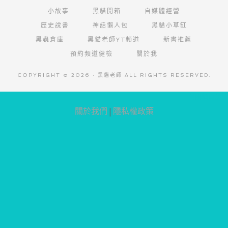
小故事
黑貓開箱
自媒體經營
歷史說書
神話懶人包
黑貓小草缸
黑蟲倉庫
黑貓老師YT頻道
新書推薦
預約頻道健檢
關於我
COPYRIGHT © 2026 · 黑貓老師 ALL RIGHTS RESERVED.
阿腸網頁設計
關於我們
|
隱私權政策