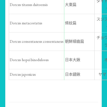
ダイ
Dorcus titanus daitoensis
大東扁
スジ
Dorcus metacostatus
條紋扁
チョ
Dorcus consentaneus consentaneus
朝鮮細齒扁
Dorcus hopei binodulosus
日本大鍬
Dorcus japonicus
日本鏽鍬
ヤマ