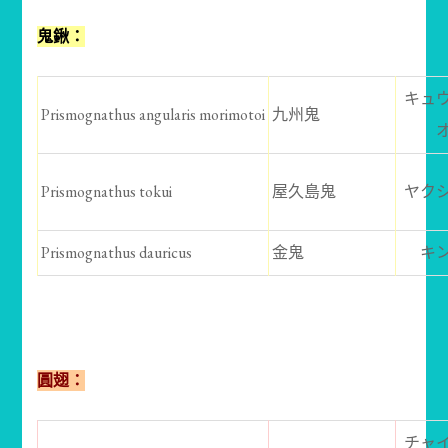
鬼鍬：
キュ
Prismognathus angularis morimotoi
九州鬼
Prismognathus tokui
屋久島鬼
ヤク
Prismognathus dauricus
金鬼
キ
圓翅：
チャ