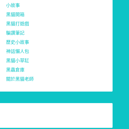
小故事
黑貓開箱
黑貓打遊戲
騙讚筆記
歷史小故事
神話懶人包
黑貓小草缸
黑蟲倉庫
關於黑貓老師