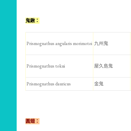
鬼鍬：
Prismognathus angularis morimotoi
九州鬼
Prismognathus tokui
屋久島鬼
Prismognathus dauricus
金鬼
圓翅：