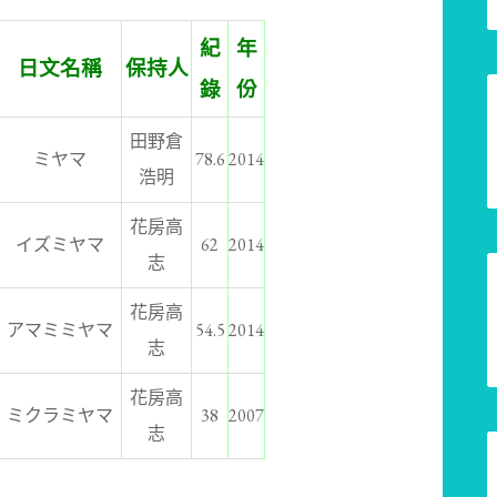
紀
年
日文名稱
保持人
錄
份
田野倉
ミヤマ
78.6
2014
浩明
花房高
イズミヤマ
62
2014
志
花房高
アマミミヤマ
54.5
2014
志
花房高
ミクラミヤマ
38
2007
志