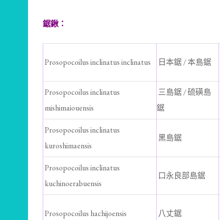
鋸鍬：
Prosopocoilus inclinatus inclinatus
日本鋸 / 本島鋸
Prosopocoilus inclinatus
三島鋸 / 硫磺島
mishimaiouensis
鋸
Prosopocoilus inclinatus
黑島鋸
kuroshimaensis
Prosopocoilus inclinatus
口永良部島鋸
kuchinoerabuensis
Prosopocoilus hachijoensis
八丈鋸