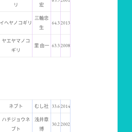
65.9
2001
リ
宏
三輪忠
イヘヤノコギリ
64.3
2013
生
ヤエヤマノコ
里 由一
63.3
2008
ギリ
ネブト
むし社
33.6
2014
ハチジョウネ
浅井章
30.2
2002
ブト
博