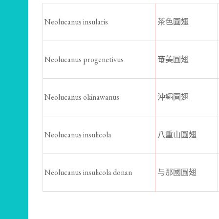
Neolucanus insularis
茶色圓翅
Neolucanus progenetivus
奄美圓翅
Neolucanus okinawanus
沖繩圓翅
Neolucanus insulicola
八重山圓翅
Neolucanus insulicola donan
与那國圓翅