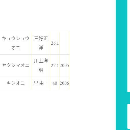
キュウシュウ
三好正
26.1
オニ
洋
川上洋
ヤクシマオニ
27.1
2005
明
キンオニ
里 由一
40
2006