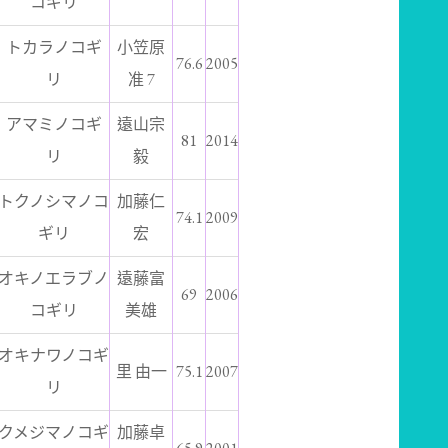
コギリ
トカラノコギ
小笠原
76.6
2005
リ
准 7
アマミノコギ
遠山宗
81
2014
リ
毅
トクノシマノコ
加藤仁
74.1
2009
ギリ
宏
オキノエラブノ
遠藤富
69
2006
コギリ
美雄
オキナワノコギ
里 由一
75.1
2007
リ
クメジマノコギ
加藤卓