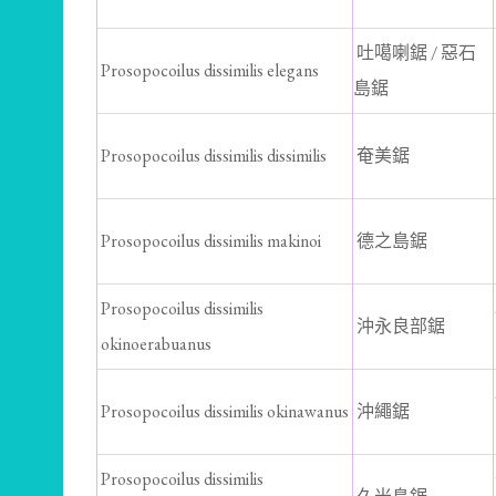
吐噶喇鋸 / 惡石
Prosopocoilus dissimilis elegans
島鋸
Prosopocoilus dissimilis dissimilis
奄美鋸
Prosopocoilus dissimilis makinoi
德之島鋸
Prosopocoilus dissimilis
沖永良部鋸
okinoerabuanus
Prosopocoilus dissimilis okinawanus
沖繩鋸
Prosopocoilus dissimilis