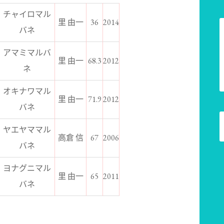
チャイロマル
里 由一
36
2014
バネ
アマミマルバ
里 由一
68.3
2012
ネ
オキナワマル
里 由一
71.9
2012
バネ
ヤエヤママル
高倉 信
67
2006
バネ
ヨナグニマル
里 由一
65
2011
バネ