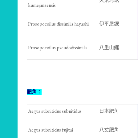
久米島鋸
kumejimaensis
Prosopocoilus dissimilis hayashii
伊平屋鋸
Prosopocoilus pseudodissimilis
八重山鋸
肥角：
Aegus subnitidus subnitidus
日本肥角
Aegus subnitidus fujitai
八丈肥角