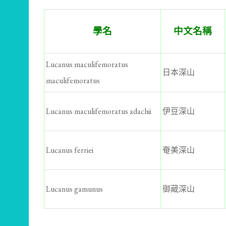
學名
中文名稱
Lucanus maculifemoratus
日本深山
maculifemoratus
Lucanus maculifemoratus adachii
伊豆深山
Lucanus ferriei
奄美深山
Lucanus gamunus
御蔵深山