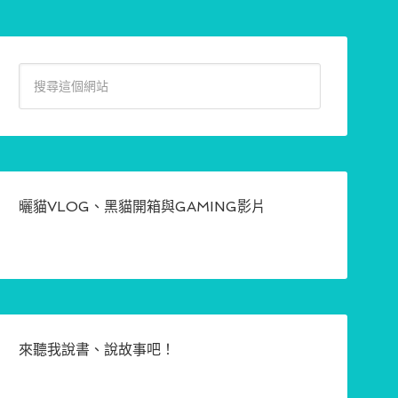
曬貓VLOG、黑貓開箱與GAMING影片
來聽我說書、說故事吧！