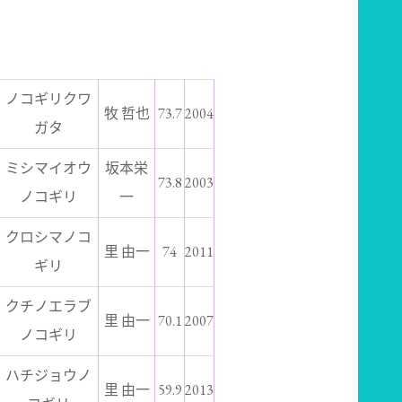
ノコギリクワ
牧 哲也
73.7
2004
ガタ
ミシマイオウ
坂本栄
73.8
2003
ノコギリ
一
クロシマノコ
里 由一
74
2011
ギリ
クチノエラブ
里 由一
70.1
2007
ノコギリ
ハチジョウノ
里 由一
59.9
2013