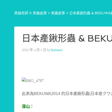
黑貓老師 X 黑蟲倉庫
>
黑蟲倉庫
>
日本產鍬形蟲 & BEKUWA
日本產鍬形蟲 & BEK
2026 年 4 月 4 日
by
kurtsunx
此表為BEKUWA2014 的日本產鍬形蟲(日本産ク
深山：