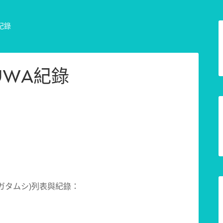
紀錄
UWA紀錄
ワガタムシ)列表與紀錄：