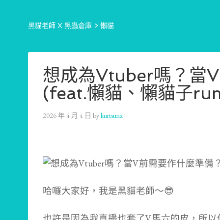
黑貓老師 X 黑蟲倉庫
>
懶貓
想成為Vtuber嗎？
(feat.懶貓、懶貓子rum
2026 年 4 月 4 日
by
kurtsunx
哈囉大家好，我是黑貓老師～😎
也許是因為我直播也套了V馬六的皮，所以