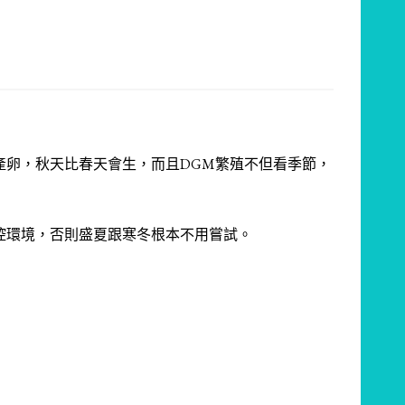
產卵，秋天比春天會生，而且DGM繁殖不但看季節，
控環境，否則盛夏跟寒冬根本不用嘗試。