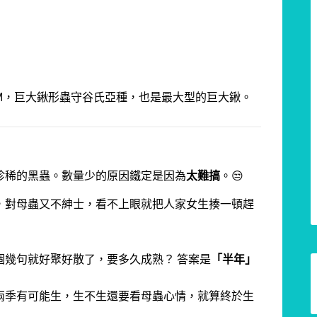
M，巨大鍬形蟲守谷氏亞種，也是最大型的巨大鍬。
珍稀的黑蟲。
數量少的原因鐵定是因為
太難搞
。😒
，
對母蟲又不紳士，看不上眼就把人家女生揍一頓趕
幾句就好聚好散了，要多久成熟？ 答案是
「半年」
兩季有可能生，生不生還要看母蟲心情，就算終於生