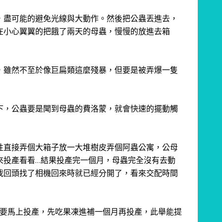
，盡可能的避免光線與大動作。
然後把公蟲丟進去，
在小心翼翼的把餓了兩天的母蟲，慢慢的放進去箱
，雖然不至於像巨扁類這麼殘暴，但要是被弄爆一隻
下，公蟲要是聞到母蟲的費洛蒙，就會快速的擺動觸
性直接弄個大箱子放一大堆樹皮弄個阿蟲公寓，公母
來投產看看…
結果投產完一個月，母蟲完全沒有去動
我回頭找了相機回來時就已經分開了，看來交配時間
不要馬上投產，先吃果凍進補一個月再投產，此舉能提