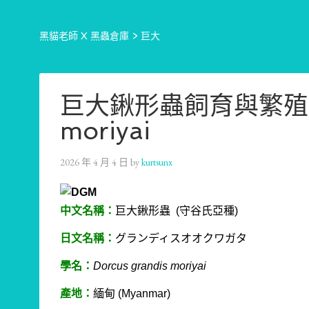
黑貓老師 X 黑蟲倉庫
>
巨大
巨大鍬形蟲飼育與繁殖 Dor
moriyai
2026 年 4 月 4 日
by
kurtsunx
中文名稱：
巨大鍬形蟲 (守谷氏亞種)
日文名稱：
グランディスオオクワガタ
學名：
Dorcus grandis moriyai
產地：
緬甸 (Myanmar)