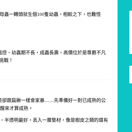
母蟲一轉頭就生個100隻幼蟲，相較之下，也難怪
溫控、幼蟲期不長，成蟲長壽，高價位於是尊爵不凡
來挑戰！
是卻跟扁鍬一樣會家暴……
先準備好一對已成熟的公
再醒來才算成熟。
公分，半透明最好，丟入一層墊材，像是樹皮之類的還有