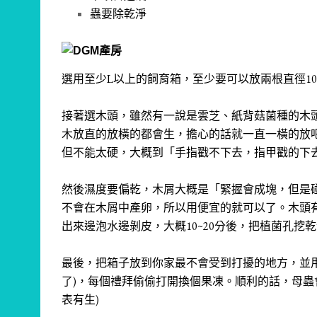
蟲要除乾淨
選用至少L以上的飼育箱，至少要可以放兩根直徑10
接著選木頭，雖然有一說是雲芝、紙背菇菌種的木
木放直的放橫的都會生，擔心的話就一直一橫的放吧
但不能太硬，大概到「手指戳不下去，指甲戳的下
然後濕度要偏乾，木屑大概是「緊握會成塊，但是
不會在木屑中產卵，所以用便宜的就可以了。
木頭
出來邊泡水邊剝皮，大概10~20分後，把植菌孔
最後，把箱子放到你家最不會受到打擾的地方，並用
了)，每個禮拜偷偷打開換個果凍。
順利的話，母蟲
表有生)