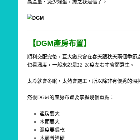
高產量、減少爛蛋，總之我是信了。
【DGM產房布置】
順利交配完後，巨大鍬只會在春天跟秋天兩個季節
也看溫度，一般來說是22~26度左右才會願意生。
太冷就會冬眠，太熱會罷工，所以除非有優秀的溫
然後DGM的產房布置要掌握幾個重點：
產房要大
木頭要大
濕度要偏乾
木頭普通硬