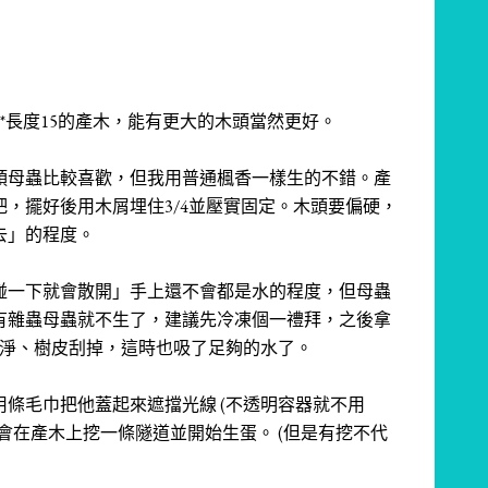
*長度15的產木，能有更大的木頭當然更好。
頭母蟲比較喜歡，但我用普通楓香一樣生的不錯。
產
，擺好後用木屑埋住3/4並壓實固定。
木頭要偏硬，
去」的程度。
碰一下就會散開」手上還不會都是水的程度，但母蟲
有雜蟲母蟲就不生了，建議先冷凍個一禮拜，之後拿
挖乾淨、樹皮刮掉，這時也吸了足夠的水了。
條毛巾把他蓋起來遮擋光線 (不透明容器就不用
會在產木上挖一條隧道並開始生蛋。 (但是有挖不代