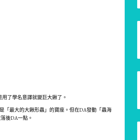
是用了學名意譯就變巨大鍬了。
爭奪誰才是「最大的大鍬形蟲」的寶座。
但在DA發動「蟲海
微落後DA一點。