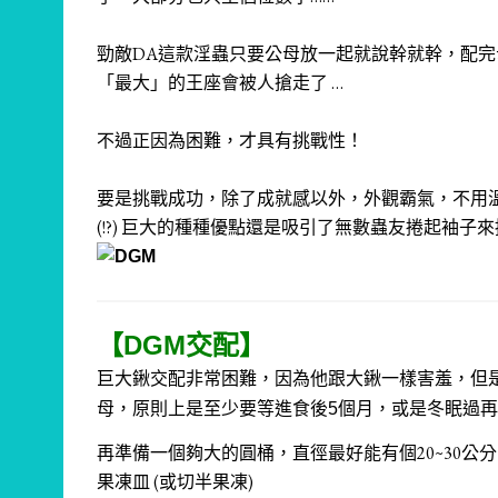
勁敵DA這款淫蟲只要公母放一起就說幹就幹，配完
「最大」的王座會被人搶走了 …
不過正因為困難，才具有挑戰性！
要是挑戰成功，除了成就感以外，
外觀霸氣，不用
(!?) 巨大的種種優點還是吸引了無數蟲友捲起袖子
【DGM交配】
巨大鍬交配非常困難，因為他跟大鍬一樣害羞，但
母，原則上是至少要等進食後5個月，或是冬眠過
再準備一個夠大的圓桶，直徑最好能有個20~30
果凍皿 (或切半果凍)