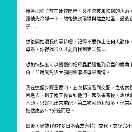
接著把桶子放在比較陰暗、又不會被風吹到的角落
讓他先冷靜一下，然後適應環境與建立地盤。最後
子……
然後開始漫長的等待吧，記得不要作出任何大動作
母蟲，你得找很久才能再找到第二隻 ……
想加快進度可以慢慢的把母蟲屁股推到公蟲的觸角
角，並用觸角與大顎開始摩擦母蟲調情。
我在這個步驟重覆四、五次都沒看到交配，之後索
丟進去，過了兩天後看到他們一起吃果凍後，想說
木頭。只好抓出來重配，第二次就順利很多，但當
推估應該1~2分鐘而已。
然後，蟲誌1與許多日本蟲友有特別交代，交配完