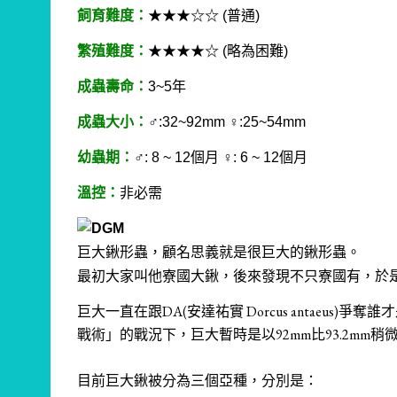
飼育難度：
★
★
★
☆☆ (普通)
繁殖難度：
★★★
★
☆ (略為困難)
成蟲壽命：
3~5年
成蟲大小：
♂:32~92mm ♀:25~54mm
幼蟲期：
♂: 8 ~ 12個月 ♀: 6 ~ 12個月
溫控：
非必需
巨大鍬形蟲，顧名思義就是很巨大的鍬形蟲。
最初大家叫他寮國大鍬，後來發現不只寮國有，於
巨大一直在跟DA(安達祐實 Dorcus antaeus)
戰術」的戰況下，巨大暫時是以92mm比93.2mm稍
目前巨大鍬被分為三個亞種，分別是：