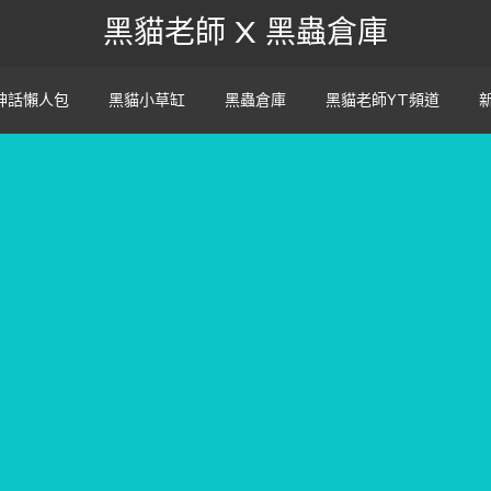
黑貓老師 X 黑蟲倉庫
神話懶人包
黑貓小草缸
黑蟲倉庫
黑貓老師YT頻道