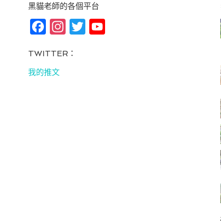
黑貓老師的各個平台
Fa
In
T
Yo
ce
st
wi
u
bo
ag
tt
T
TWITTER：
ok
ra
er
u
我的推文
m
be
C
ha
n
ne
l