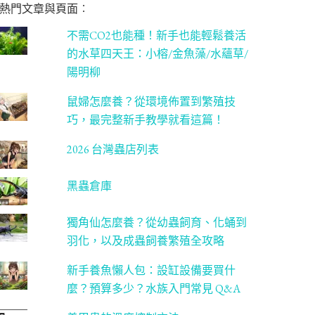
熱門文章與頁面︰
不需CO2也能種！新手也能輕鬆養活
的水草四天王：小榕/金魚藻/水蘊草/
陽明柳
鼠婦怎麼養？從環境佈置到繁殖技
巧，最完整新手教學就看這篇！
2026 台灣蟲店列表
黑蟲倉庫
獨角仙怎麼養？從幼蟲飼育、化蛹到
羽化，以及成蟲飼養繁殖全攻略
新手養魚懶人包：設缸設備要買什
麼？預算多少？水族入門常見 Q&A