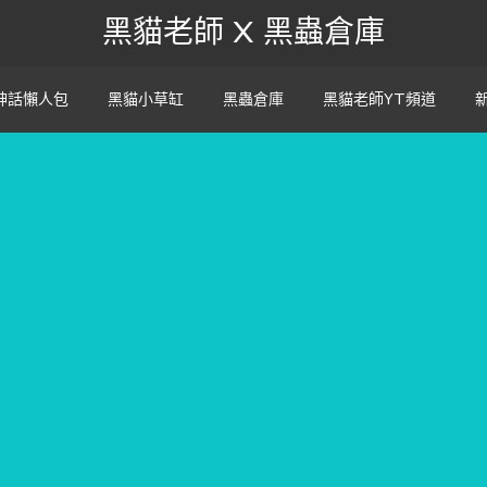
黑貓老師 X 黑蟲倉庫
神話懶人包
黑貓小草缸
黑蟲倉庫
黑貓老師YT頻道