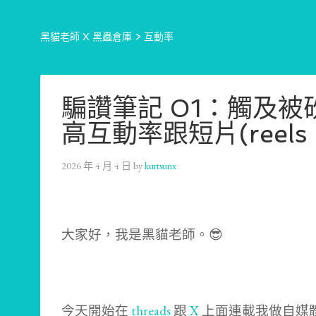
黑貓老師 X 黑蟲倉庫
>
互動率
騙讚筆記 01：觸及
高互動率跟短片(reels
2026 年 4 月 4 日
by
kurtsunx
大家好，我是黑貓老師。😎
今天開始在
threads
跟
X
上面連載我做自媒