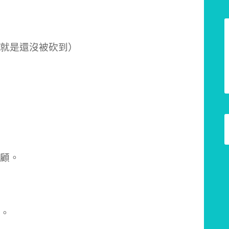
就是還沒被砍到）
顧。
。