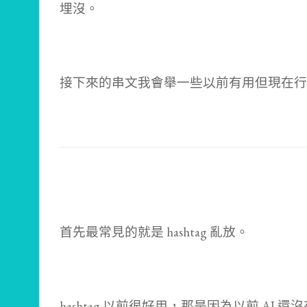
埋沒。
接下來的串文我會舉一些以前有用但現在行
首先最常見的就是 hashtag 亂放。
hashtag 以前很好用，那是因為以前 AI 還