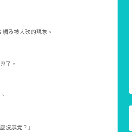
G 觸及被大砍的現象。
鬼了。
。
麼沒感覺？」