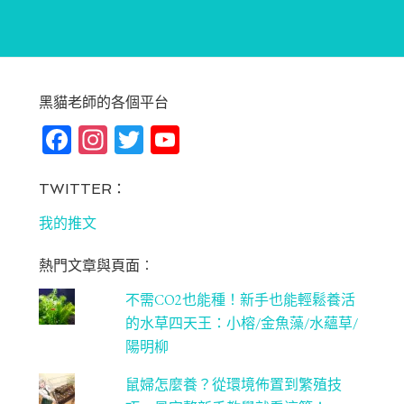
黑貓老師的各個平台
Fa
In
T
Yo
ce
st
wi
u
bo
ag
tt
T
TWITTER：
ok
ra
er
u
我的推文
m
be
熱門文章與頁面︰
C
不需CO2也能種！新手也能輕鬆養活
ha
的水草四天王：小榕/金魚藻/水蘊草/
n
陽明柳
ne
鼠婦怎麼養？從環境佈置到繁殖技
l