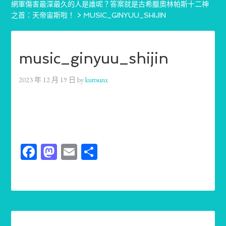
網軍傷害最深最久的人是誰呢？答案就是古希臘奧林帕斯十二神
之首：天帝宙斯啦！
>
MUSIC_GINYUU_SHIJIN
music_ginyuu_shijin
2023 年 12 月 19 日
by
kurtsunx
Facebook
Mastodon
Email
分
享