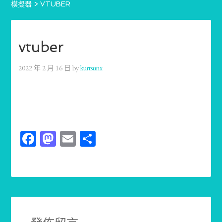
模擬器
>
VTUBER
vtuber
2022 年 2 月 16 日
by
kurtsunx
Facebook
Mastodon
Email
分
享