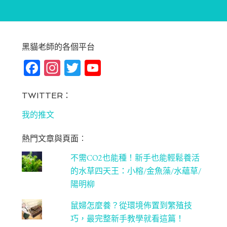
黑貓老師的各個平台
Fa
In
T
Yo
ce
st
wi
u
bo
ag
tt
T
TWITTER：
ok
ra
er
u
我的推文
m
be
熱門文章與頁面︰
C
不需CO2也能種！新手也能輕鬆養活
ha
的水草四天王：小榕/金魚藻/水蘊草/
n
陽明柳
ne
鼠婦怎麼養？從環境佈置到繁殖技
l
巧，最完整新手教學就看這篇！