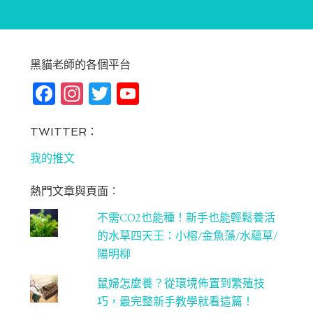
黑貓老師的各個平台
Fa
In
T
Yo
ce
st
wi
u
bo
ag
tt
T
TWITTER：
ok
ra
er
u
我的推文
m
be
熱門文章與頁面︰
C
不需CO2也能種！新手也能輕鬆養活
ha
的水草四天王：小榕/金魚藻/水蘊草/
n
陽明柳
ne
鼠婦怎麼養？從環境佈置到繁殖技
l
巧，最完整新手教學就看這篇！