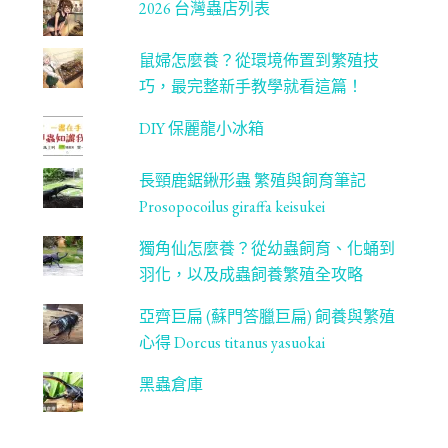
2026 台灣蟲店列表
l
鼠婦怎麼養？從環境佈置到繁殖技
巧，最完整新手教學就看這篇！
DIY 保麗龍小冰箱
長頸鹿鋸鍬形蟲 繁殖與飼育筆記
Prosopocoilus giraffa keisukei
獨角仙怎麼養？從幼蟲飼育、化蛹到
羽化，以及成蟲飼養繁殖全攻略
亞齊巨扁 (蘇門答臘巨扁) 飼養與繁殖
心得 Dorcus titanus yasuokai
黑蟲倉庫