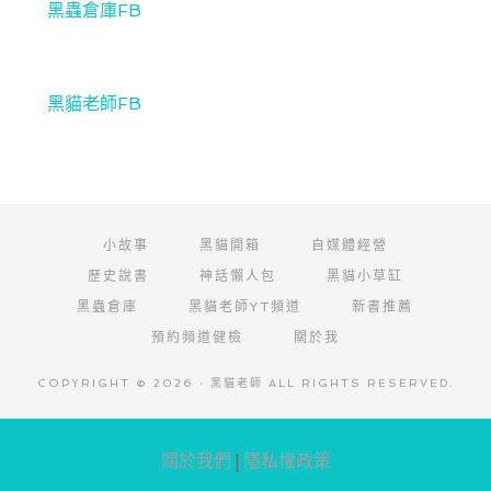
黑蟲倉庫FB
黑貓老師FB
小故事
黑貓開箱
自媒體經營
歷史說書
神話懶人包
黑貓小草缸
黑蟲倉庫
黑貓老師YT頻道
新書推薦
預約頻道健檢
關於我
COPYRIGHT © 2026 · 黑貓老師 ALL RIGHTS RESERVED.
阿腸網頁設計
關於我們
|
隱私權政策