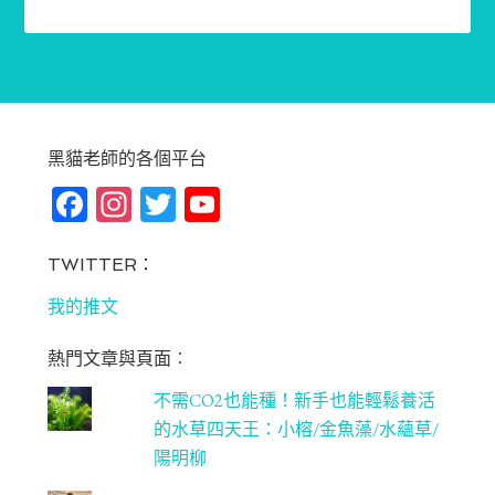
黑貓老師的各個平台
Fa
In
T
Yo
ce
st
wi
u
bo
ag
tt
T
TWITTER：
ok
ra
er
u
我的推文
m
be
熱門文章與頁面︰
C
不需CO2也能種！新手也能輕鬆養活
ha
的水草四天王：小榕/金魚藻/水蘊草/
n
陽明柳
ne