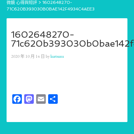
微鏡 心得與短評
>
1602648270-
71C620B393030B0BAE142F4934C4AEE3
1602648270-
71c620b393030b0bae142f
2020 年 10 月 14 日
by
kurtsunx
Facebook
Mastodon
Email
分
享