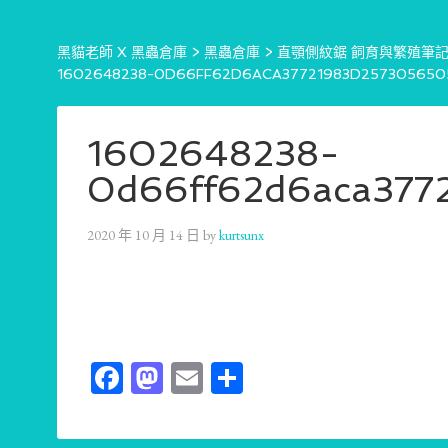
黑貓老師 X 黑蟲倉庫
>
黑蟲倉庫
>
直顎側紋鋸 飼育與繁殖筆記 PR
1602648238-0D66FF62D6ACA37721983D257305650
1602648238-
0d66ff62d6aca377
2020 年 10 月 14 日
by
kurtsunx
Facebook
Mastodon
Email
分
享