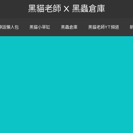
黑貓老師 X 黑蟲倉庫
神話懶人包
黑貓小草缸
黑蟲倉庫
黑貓老師YT頻道