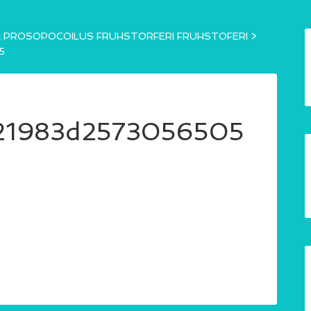
OSOPOCOILUS FRUHSTORFERI FRUHSTOFERI
>
5
21983d2573056505