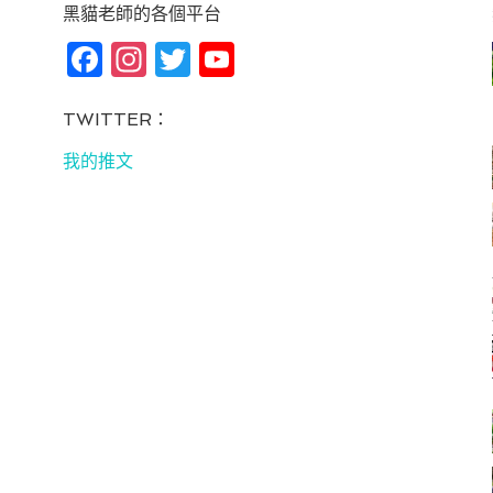
黑貓老師的各個平台
Fa
In
T
Yo
ce
st
wi
u
bo
ag
tt
T
TWITTER：
ok
ra
er
u
我的推文
m
be
C
ha
n
ne
l