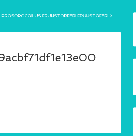
OSOPOCOILUS FRUHSTORFERI FRUHSTOFERI
>
0
acbf71df1e13e00