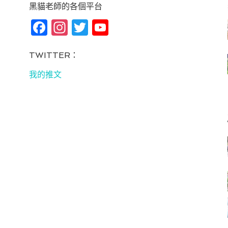
黑貓老師的各個平台
Fa
In
T
Yo
ce
st
wi
u
bo
ag
tt
T
TWITTER：
ok
ra
er
u
我的推文
m
be
C
ha
n
ne
l