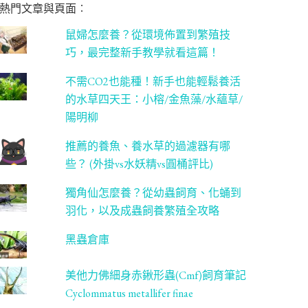
熱門文章與頁面︰
鼠婦怎麼養？從環境佈置到繁殖技
巧，最完整新手教學就看這篇！
不需CO2也能種！新手也能輕鬆養活
的水草四天王：小榕/金魚藻/水蘊草/
陽明柳
推薦的養魚、養水草的過濾器有哪
些？ (外掛vs水妖精vs圓桶評比)
獨角仙怎麼養？從幼蟲飼育、化蛹到
羽化，以及成蟲飼養繁殖全攻略
黑蟲倉庫
美他力佛細身赤鍬形蟲(Cmf)飼育筆記
Cyclommatus metallifer finae