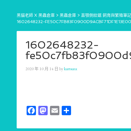
黑貓老師 X 黑蟲倉庫
>
黑蟲倉庫
>
直顎側紋鋸 飼育與繁殖筆記 PR
1602648232-FE50C7FB83F0900D9ACBF71DF1E13E0
1602648232-
fe50c7fb83f0900d9
2020 年 10 月 14 日
by
kurtsunx
Facebook
Mastodon
Email
分
享