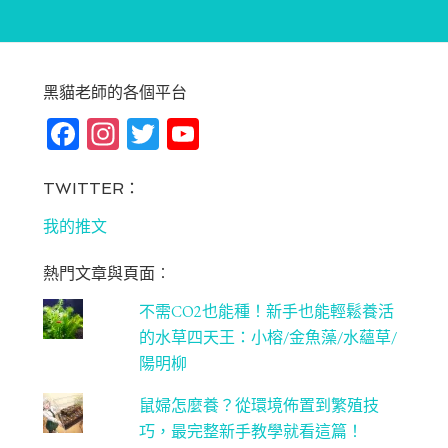
黑貓老師的各個平台
Fa
In
T
Yo
ce
st
wi
u
bo
ag
tt
T
TWITTER：
ok
ra
er
u
我的推文
m
be
熱門文章與頁面︰
C
不需CO2也能種！新手也能輕鬆養活
ha
的水草四天王：小榕/金魚藻/水蘊草/
n
陽明柳
ne
鼠婦怎麼養？從環境佈置到繁殖技
l
巧，最完整新手教學就看這篇！