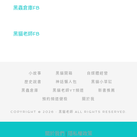
黑蟲倉庫FB
黑貓老師FB
小故事
黑貓開箱
自媒體經營
歷史說書
神話懶人包
黑貓小草缸
黑蟲倉庫
黑貓老師YT頻道
新書推薦
預約頻道健檢
關於我
COPYRIGHT © 2026 · 黑貓老師 ALL RIGHTS RESERVED.
阿腸網頁設計
關於我們
|
隱私權政策