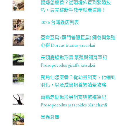
鼠婦怎麼養？從環境佈置到繁殖技
l
巧，最完整新手教學就看這篇！
2026 台灣蟲店列表
亞齊巨扁 (蘇門答臘巨扁) 飼養與繁殖
心得 Dorcus titanus yasuokai
長頸鹿鋸鍬形蟲 繁殖與飼育筆記
Prosopocoilus giraffa keisukei
獨角仙怎麼養？從幼蟲飼育、化蛹到
羽化，以及成蟲飼養繁殖全攻略
兩點赤鋸鍬形蟲飼育與繁殖筆記
Prosopocoilus astacoides blanchardi
黑蟲倉庫