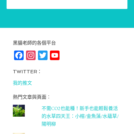
黑貓老師的各個平台
Fa
In
T
Yo
ce
st
wi
u
bo
ag
tt
T
TWITTER：
ok
ra
er
u
我的推文
m
be
熱門文章與頁面︰
C
不需CO2也能種！新手也能輕鬆養活
ha
的水草四天王：小榕/金魚藻/水蘊草/
n
陽明柳
ne