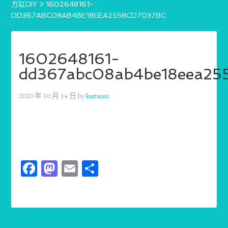
方缸DIY
>
1602648161-
DD367ABC08AB4BE18EEA2558CD7037BC
1602648161-
dd367abc08ab4be18eea25
2020 年 10 月 14 日
by
kurtsunx
Facebook
Mastodon
Email
分
享