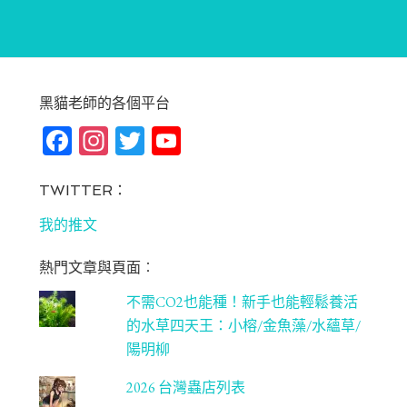
黑貓老師的各個平台
Fa
In
T
Yo
ce
st
wi
u
bo
ag
tt
T
TWITTER：
ok
ra
er
u
我的推文
m
be
熱門文章與頁面︰
C
不需CO2也能種！新手也能輕鬆養活
ha
的水草四天王：小榕/金魚藻/水蘊草/
n
陽明柳
ne
2026 台灣蟲店列表
l