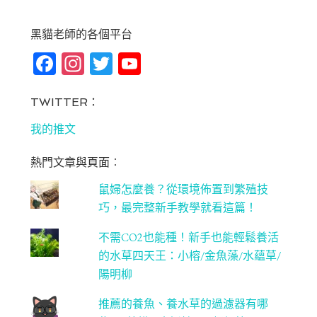
黑貓老師的各個平台
Fa
In
T
Yo
ce
st
wi
u
bo
ag
tt
T
TWITTER：
ok
ra
er
u
我的推文
m
be
熱門文章與頁面︰
C
鼠婦怎麼養？從環境佈置到繁殖技
ha
巧，最完整新手教學就看這篇！
n
不需CO2也能種！新手也能輕鬆養活
ne
的水草四天王：小榕/金魚藻/水蘊草/
l
陽明柳
推薦的養魚、養水草的過濾器有哪