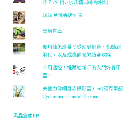
些？ (外掛vs水妖精vs圓桶評比)
2026 台灣蟲店列表
黑蟲倉庫
獨角仙怎麼養？從幼蟲飼育、化蛹到
羽化，以及成蟲飼養繁殖全攻略
不用溫控！推薦給新手的入門好養甲
蟲！
美他力佛細身赤鍬形蟲(Cmf)飼育筆記
Cyclommatus metallifer finae
黑蟲倉庫FB