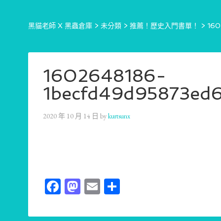
黑貓老師 X 黑蟲倉庫
>
未分類
>
推薦！歷史入門書單！
>
160
1602648186-
1becfd49d95873ed6
2020 年 10 月 14 日
by
kurtsunx
Facebook
Mastodon
Email
分
享