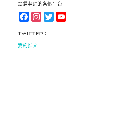
黑貓老師的各個平台
Fa
In
T
Yo
ce
st
wi
u
bo
ag
tt
T
TWITTER：
ok
ra
er
u
我的推文
m
be
C
ha
n
ne
l