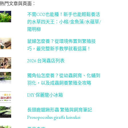
熱門文章與頁面︰
不需CO2也能種！新手也能輕鬆養活
的水草四天王：小榕/金魚藻/水蘊草/
陽明柳
鼠婦怎麼養？從環境佈置到繁殖技
巧，最完整新手教學就看這篇！
2026 台灣蟲店列表
獨角仙怎麼養？從幼蟲飼育、化蛹到
羽化，以及成蟲飼養繁殖全攻略
DIY 保麗龍小冰箱
長頸鹿鋸鍬形蟲 繁殖與飼育筆記
Prosopocoilus giraffa keisukei