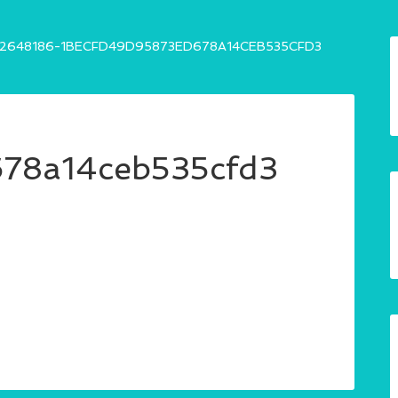
2648186-1BECFD49D95873ED678A14CEB535CFD3
78a14ceb535cfd3