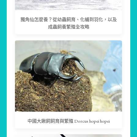
獨角仙怎麼養？從幼蟲飼育、化蛹到羽化，以及
成蟲飼養繁殖全攻略
中國大鍬飼飼育與繁殖 Dorcus hopei hopei