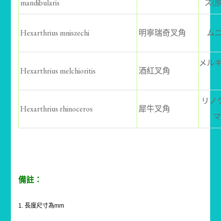
mandibularis
ス(
Hexarthrius mniszechi
明寧瑞奇叉角
ム
メル
Hexarthrius melchioritis
酒紅叉角
リノ
Hexarthrius rhinoceros
犀牛叉角
マ
備註：
1. 長度尺寸為mm