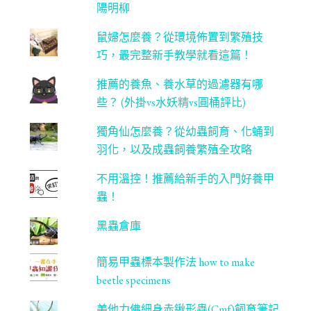
n
陽明柳
ne
鼠婦怎麼養？從環境佈置到繁殖技
l
巧，最完整新手教學就看這篇！
推薦的養魚、養水草的過濾器有哪
些？ (外掛vs水妖精vs圓桶評比)
獨角仙怎麼養？從幼蟲飼育、化蛹到
羽化，以及成蟲飼養繁殖全攻略
不用溫控！推薦給新手的入門好養甲
蟲！
黑蟲倉庫
簡易甲蟲標本製作法 how to make
beetle specimens
美他力佛細身赤鍬形蟲(Cmf)飼育筆記