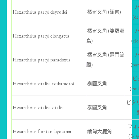
Hexarthrius parryi deyrollei
橘背叉角 (緬甸)
(de
橘背叉角 (婆羅洲
Hexarthrius parryi elongatus
島)
(el
橘背叉角 (蘇門答
Hexarthrius parryi paradoxus
臘)
(pa
ビ
Hexarthrius vitalisi tsukamotoi
泰國叉角
(tsu
ビタリ
Hexarthrius vitalisi vitalisi
泰國叉角
フォ
Hexarthrius forsteri kiyotamii
緬甸大鹿角
(ミ