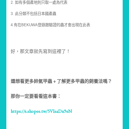
2. 如有多個產地則只取一處為代表
3. 此分類不包括日本國產蟲
4.有在BEKUWA登錄跟驗證的蟲才會出現在此表
好，那文章就先寫到這裡了！
還想看更多帥氣甲蟲 + 了解更多甲蟲的飼養法嗎？
那你一定要看看這本書：
https://s.shopee.tw/5VIsaDn9eN