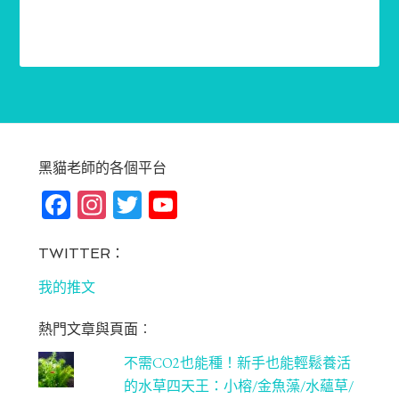
黑貓老師的各個平台
Fa
In
T
Yo
ce
st
wi
u
bo
ag
tt
T
TWITTER：
ok
ra
er
u
我的推文
m
be
熱門文章與頁面︰
C
不需CO2也能種！新手也能輕鬆養活
ha
的水草四天王：小榕/金魚藻/水蘊草/