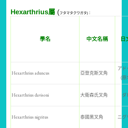
Hexarthrius屬
(
フタマタクワガタ)：
學名
中文名稱
日
アド
Hexarthrius aduncus
亞登克斯叉角
(原
Hexarthrius davisoni
大衛森氏叉角
ダ
Hexarthrius nigritus
泰國黑叉角
ニグ