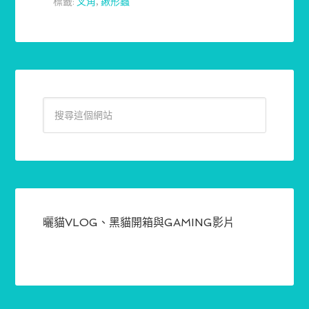
標籤:
叉角
,
鍬形蟲
曬貓VLOG、黑貓開箱與GAMING影片