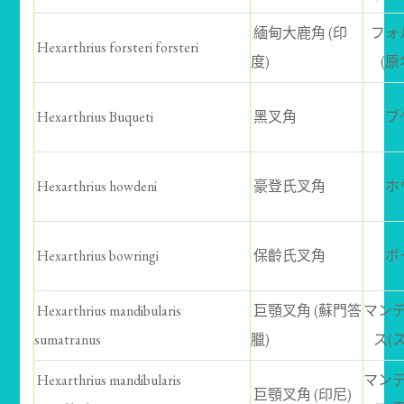
緬甸大鹿角 (印
フォ
Hexarthrius forsteri forsteri
度)
(原
Hexarthrius Buqueti
黑叉角
ブ
Hexarthrius howdeni
豪登氏叉角
ホ
Hexarthrius bowringi
保齡氏叉角
ボ
Hexarthrius mandibularis
巨顎叉角 (蘇門答
マン
sumatranus
臘)
ス(
Hexarthrius mandibularis
マン
巨顎叉角 (印尼)