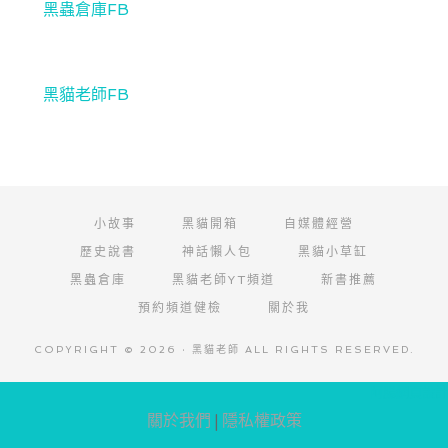
黑蟲倉庫FB
黑貓老師FB
小故事
黑貓開箱
自媒體經營
歷史說書
神話懶人包
黑貓小草缸
黑蟲倉庫
黑貓老師YT頻道
新書推薦
預約頻道健檢
關於我
COPYRIGHT © 2026 · 黑貓老師 ALL RIGHTS RESERVED.
阿腸網頁設計
關於我們
|
隱私權政策