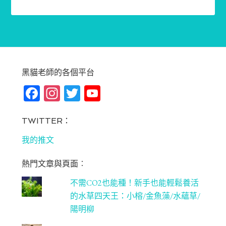
黑貓老師的各個平台
Fa
In
T
Yo
ce
st
wi
u
bo
ag
tt
T
TWITTER：
ok
ra
er
u
我的推文
m
be
熱門文章與頁面︰
C
不需CO2也能種！新手也能輕鬆養活
ha
的水草四天王：小榕/金魚藻/水蘊草/
n
陽明柳
ne