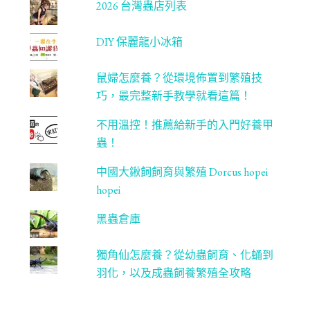
2026 台灣蟲店列表
l
DIY 保麗龍小冰箱
鼠婦怎麼養？從環境佈置到繁殖技
巧，最完整新手教學就看這篇！
不用溫控！推薦給新手的入門好養甲
蟲！
中國大鍬飼飼育與繁殖 Dorcus hopei
hopei
黑蟲倉庫
獨角仙怎麼養？從幼蟲飼育、化蛹到
羽化，以及成蟲飼養繁殖全攻略