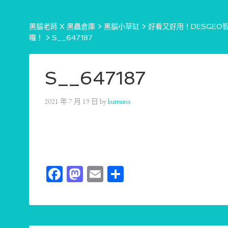
黑貓老師 X 黑蟲倉庫
>
黑貓小草缸
>
好看又好用！DESGE
囉！
>
S__647187
S__647187
2021 年 7 月 19 日
by
kurtsunx
Facebook
Mastodon
Email
分
享