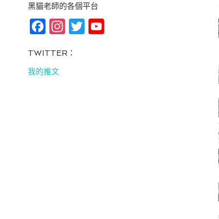
黑貓老師的各個平台
Fa
In
T
Yo
ce
st
wi
u
bo
ag
tt
T
TWITTER：
ok
ra
er
u
我的推文
m
be
C
ha
n
ne
l