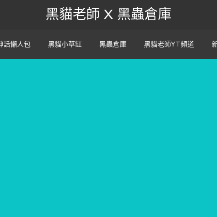
黑貓老師 X 黑蟲倉庫
神話懶人包
黑貓小草缸
黑蟲倉庫
黑貓老師YT頻道