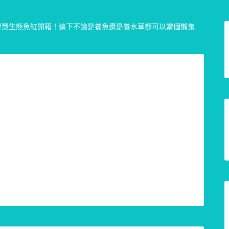
O智慧生態魚缸開箱！這下不論是養魚還是養水草都可以當個懶鬼