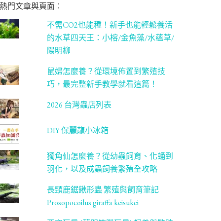
熱門文章與頁面︰
不需CO2也能種！新手也能輕鬆養活
的水草四天王：小榕/金魚藻/水蘊草/
陽明柳
鼠婦怎麼養？從環境佈置到繁殖技
巧，最完整新手教學就看這篇！
2026 台灣蟲店列表
DIY 保麗龍小冰箱
獨角仙怎麼養？從幼蟲飼育、化蛹到
羽化，以及成蟲飼養繁殖全攻略
長頸鹿鋸鍬形蟲 繁殖與飼育筆記
Prosopocoilus giraffa keisukei