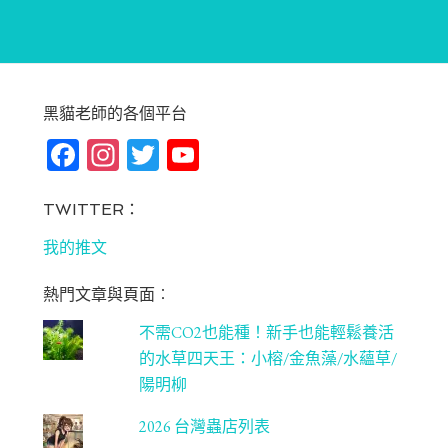
黑貓老師的各個平台
Fa
In
T
Yo
ce
st
wi
u
bo
ag
tt
T
TWITTER：
ok
ra
er
u
我的推文
m
be
熱門文章與頁面︰
C
不需CO2也能種！新手也能輕鬆養活
ha
的水草四天王：小榕/金魚藻/水蘊草/
n
陽明柳
ne
2026 台灣蟲店列表
l