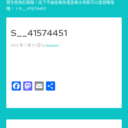
慧生態魚缸開箱！這下不論是養魚還是養水草都可以當個懶鬼
囉！
>
S__41574451
S__41574451
2021 年 7 月 19 日
by
kurtsunx
Facebook
Mastodon
Email
分
享