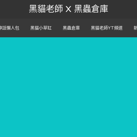
黑貓老師 X 黑蟲倉庫
神話懶人包
黑貓小草缸
黑蟲倉庫
黑貓老師YT頻道