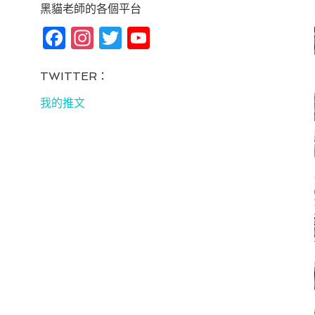
黑貓老師的各個平台
Fa
In
T
Yo
ce
st
wi
u
bo
ag
tt
T
TWITTER：
ok
ra
er
u
我的推文
m
be
C
ha
n
ne
l