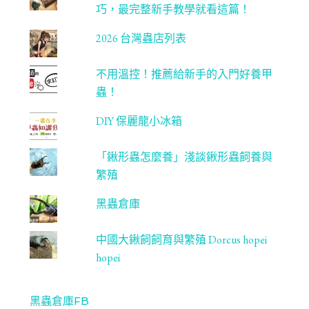
l
巧，最完整新手教學就看這篇！
2026 台灣蟲店列表
不用溫控！推薦給新手的入門好養甲
蟲！
DIY 保麗龍小冰箱
「鍬形蟲怎麼養」淺談鍬形蟲飼養與
繁殖
黑蟲倉庫
中國大鍬飼飼育與繁殖 Dorcus hopei
hopei
黑蟲倉庫FB