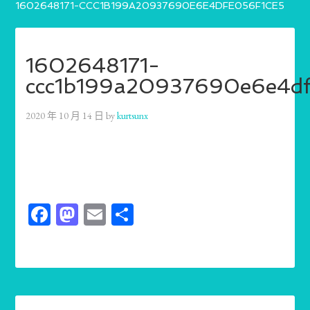
1602648171-CCC1B199A20937690E6E4DFE056F1CE5
1602648171-
ccc1b199a20937690e6e4df
2020 年 10 月 14 日
by
kurtsunx
Facebook
Mastodon
Email
分
享