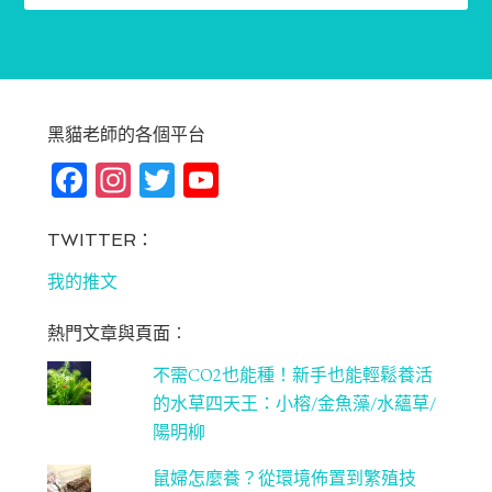
黑貓老師的各個平台
Fa
In
T
Yo
ce
st
wi
u
bo
ag
tt
T
TWITTER：
ok
ra
er
u
我的推文
m
be
熱門文章與頁面︰
C
不需CO2也能種！新手也能輕鬆養活
ha
的水草四天王：小榕/金魚藻/水蘊草/
n
陽明柳
ne
鼠婦怎麼養？從環境佈置到繁殖技