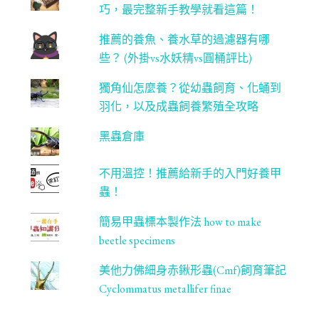
l
巧，最完整新手教學就看這篇！
推薦的養魚、養水草的過濾器有哪
些？ (外掛vs水妖精vs圓桶評比)
獨角仙怎麼養？從幼蟲飼育、化蛹到
羽化，以及成蟲飼養繁殖全攻略
黑蟲倉庫
不用溫控！推薦給新手的入門好養甲
蟲！
簡易甲蟲標本製作法 how to make
beetle specimens
美他力佛細身赤鍬形蟲(Cmf)飼育筆記
Cyclommatus metallifer finae