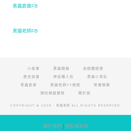
黑蟲倉庫FB
黑貓老師FB
小故事
黑貓開箱
自媒體經營
歷史說書
神話懶人包
黑貓小草缸
黑蟲倉庫
黑貓老師YT頻道
新書推薦
預約頻道健檢
關於我
COPYRIGHT © 2026 · 黑貓老師 ALL RIGHTS RESERVED.
阿腸網頁設計
關於我們
|
隱私權政策