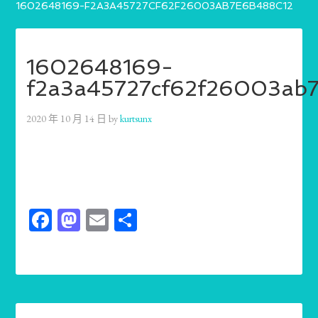
1602648169-F2A3A45727CF62F26003AB7E6B488C12
1602648169-
f2a3a45727cf62f26003ab
2020 年 10 月 14 日
by
kurtsunx
Facebook
Mastodon
Email
分
享