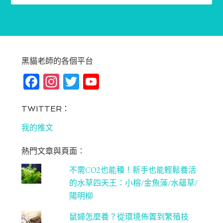
黑貓老師的各個平台
Fa
In
T
Yo
ce
st
wi
u
bo
ag
tt
T
TWITTER：
ok
ra
er
u
我的推文
m
be
熱門文章與頁面︰
C
不需CO2也能種！新手也能輕鬆養活
ha
的水草四天王：小榕/金魚藻/水蘊草/
n
陽明柳
ne
鼠婦怎麼養？從環境佈置到繁殖技